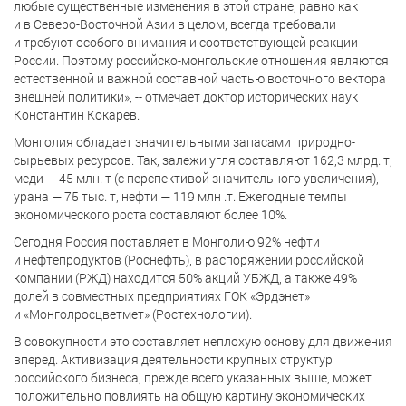
любые существенные изменения в этой стране, равно как
и в Северо-Восточной Азии в целом, всегда требовали
и требуют особого внимания и соответствующей реакции
России. Поэтому российско-монгольские отношения являются
естественной и важной составной частью восточного вектора
внешней политики», -- отмечает доктор исторических наук
Константин Кокарев.
Монголия обладает значительными запасами природно-
сырьевых ресурсов. Так, залежи угля составляют 162,3 млрд. т,
меди — 45 млн. т (с перспективой значительного увеличения),
урана — 75 тыс. т, нефти — 119 млн .т. Ежегодные темпы
экономического роста составляют более 10%.
Сегодня Россия поставляет в Монголию 92% нефти
и нефтепродуктов (Роснефть), в распоряжении российской
компании (РЖД) находится 50% акций УБЖД, а также 49%
долей в совместных предприятиях ГОК «Эрдэнет»
и «Монголросцветмет» (Ростехнологии).
В совокупности это составляет неплохую основу для движения
вперед. Активизация деятельности крупных структур
российского бизнеса, прежде всего указанных выше, может
положительно повлиять на общую картину экономических