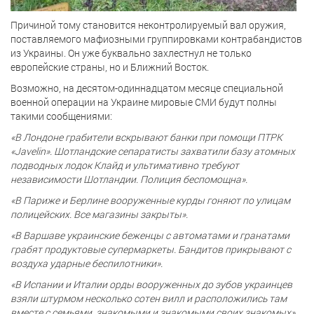
Причиной тому становится неконтролируемый вал оружия,
поставляемого мафиозными группировками контрабандистов
из Украины. Он уже буквально захлестнул не только
европейские страны, но и Ближний Восток.
Возможно, на десятом-одиннадцатом месяце специальной
военной операции на Украине мировые СМИ будут полны
такими сообщениями:
«В Лондоне грабители вскрывают банки при помощи ПТРК
«Javelin». Шотландские сепаратисты захватили базу атомных
подводных лодок Клайд и ультимативно требуют
независимости Шотландии. Полиция беспомощна».
«В Париже и Берлине вооруженные курды гоняют по улицам
полицейских. Все магазины закрыты».
«В Варшаве украинские беженцы с автоматами и гранатами
грабят продуктовые супермаркеты. Бандитов прикрывают с
воздуха ударные беспилотники».
«В Испании и Италии орды вооруженных до зубов украинцев
взяли штурмом несколько сотен вилл и расположились там
вместе с семьями, знакомыми и знакомыми своих знакомых».