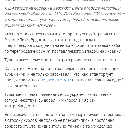
«При заходе на посадку в аэропорт Вантаа города Хельсинки
упал самолёт «Finavia» «А-319». Погибло около 200 человек. Как
установило расследование, лайнер был сбит неизвестными
лицами из ПЗРК «Стингер».
Именно о таких перспективах говорил турецкий президент
Реджем Тийм Эрдоган в июне этого года, когда он
предупреждал о создании на европейской части Балкан хаба
по перепродаже оружия, поставляемого Западом на Украину.
Турция имеет тому много неопровержимых доказательств
Сотрудники Национальной разведывательной организации
Турции «MIT», не только рассказали, кто, как и где торгует
вооружением, но и
подробно сняли
процесс совершения одной
из многих сделок.
Турки много раз призывали своих украинских «коллег» к
сотрудничеству и выдавали им «пароли и явки»
контрабандистов.
Но безрезультатно: поставки на реэкспорт оружия, в том числе
в сторону курдов, не только не прекратились, а постоянно
возрастают. Это не удивительно, так как в таких сделках