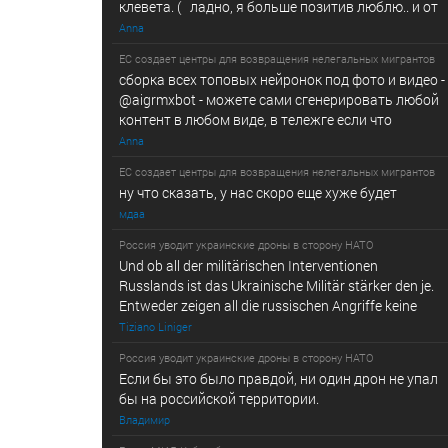
клевета. ( ладно, я больше позитив люблю.. и от
Anna
ЕС создает центры для возвращения нелегальных мигрантов
сборка всех топовых нейронок под фото и видео -
@­a­i­­gr­mx­b­­o­t - можете сами сгенерировать любой
контент в любом виде, в т­ележг­е е­сл­и ч­то
Anna
ЕС создает центры для возвращения нелегальных мигрантов
ну что сказать, у нас скоро еще хуже будет
мдаа
Россия уводит украинские дроны в сторону НАТО
Und ob all der militärischen Interventionen
Russlands ist das Ukrainische Militär stärker den je.
Entweder zeigen all die russischen Angriffe keine
Tiziano Liniger
Россия уводит украинские дроны в сторону НАТО
Если бы это было правдой, ни один дрон не упал
бы на российской территории.
Владимир