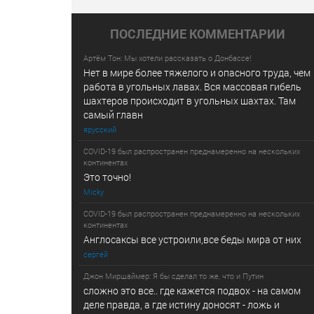
ПОСЛЕДНИE КОММЕНТАРИИ
Артём Тон: Мы хотели рассказать о Донбассе!
Нет в мире более тяжелого и опасного труда, чем
работа в угольных лавах. Вся массовая гибель
шахтеров происходит в угольных шахтах. Там
самый главн
ярусский
COVID-19 был распространен преднамеренно на нескольких
континентах
Это точно!
Micky
COVID-19 был распространен преднамеренно на нескольких
континентах
Англосаксы все устроили,все беды мира от них
сергей
Джон Миршаймер: Я бы сделал то же, что и Путин
сложно это все.. где кажется подвох - на самом
деле правда, а где истину доносят - ложь и