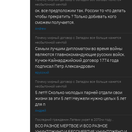
несбыточной мечтой
ок. все предположим так. России то что делать
чтобы прекратить ? Только добивать кого
сможем получается.
Andrew
Почему мирный договор с Западом все больше кажется
несбыточной мечтой
Самым лучшим дипломатом во время войны
являются главнокомандующие русских войск.
Кучюк-Кайнарджийский договор 1774 года
подписал Петр Александрович
ярусский
Почему мирный договор с Западом все больше кажется
несбыточной мечтой
5 лет!!! Сколько молодых парней отдали свои
жизни за эти 5 лет! Неужели нужно целых 5 лет
для п
Андрей
Последний гражданин Латвии умрет в 2070-м году...
ВСО РАЗНОЕ МЕРТВОЕ И ВСО РАЗНОЕ
УНИЧТОЖИНО И БЕССМЕРТИЕ УНИЧТОЖЕНО И