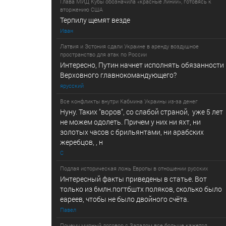
Глава МИД Кубы обозначила «красные линии», готовясь к
вторжению США
Терпилу щемят везде
Иван
Латвия и Эстония сдали Украине в аренду воздушное
пространство для атак по России
Интересно, Путин начнет исполнять обязанности
Верховного главнокомандующего?
ярусский
Все конфликты внутри Кабмина Украины из-за денег
Нуну. Таких "воров", со слабой страной, уже 5 лет
не можем одолеть. Причем у них ни яхт, ни
золотых часов с брильянтами, ни арабских
жеребцов, , н
С
Подлая историческая ложь Европы в отношении русских
Интересный факты приведены в статье. Вот
только из 6млн.погтбштх поляков, сколько было
еареев, чтобы не было двойного счёта.
Павел
Почему мирный договор с Западом все больше кажется