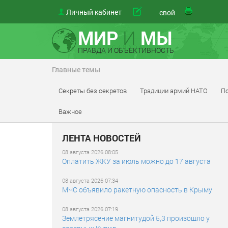
Личный кабинет
материал
свой
МИР
И
МЫ
ПРАВДА И ОБЪЕКТИВНОСТЬ
Главные темы
Секреты без секретов
Традиции армий НАТО
По
Важное
ЛЕНТА НОВОСТЕЙ
08 августа 2026 08:05
Оплатить ЖКУ за июль можно до 17 августа
08 августа 2026 07:34
МЧС объявило ракетную опасность в Крыму
08 августа 2026 07:19
Землетрясение магнитудой 5,3 произошло у