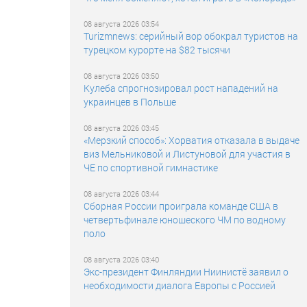
08 августа 2026 03:54
Turizmnews: серийный вор обокрал туристов на
турецком курорте на $82 тысячи
08 августа 2026 03:50
Кулеба спрогнозировал рост нападений на
украинцев в Польше
08 августа 2026 03:45
«Мерзкий способ»: Хорватия отказала в выдаче
виз Мельниковой и Листуновой для участия в
ЧЕ по спортивной гимнастике
08 августа 2026 03:44
Сборная России проиграла команде США в
четвертьфинале юношеского ЧМ по водному
поло
08 августа 2026 03:40
Экс-президент Финляндии Ниинистё заявил о
необходимости диалога Европы с Россией