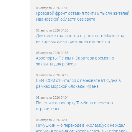
08 августа 2026 05:05
Грозовой фронт оставил почти 5 тысяч жителей
Ивановской области без света
08 августа 2026 04:50
Движение транспорта ограничат в Москве на
выходных из-за триатлона и концерта
08 августа 2026 04:35
Аэропорты Пензы и Саратова временно
закрыты для рейсов
08 августа 2026 04:19
CENTCOM отчитался о перехвате 51 судна в
рамках морской блокады Ирана
08 августа 2026 04:04
Полёты в аэропорту Тамбова временно
ограничены
08 августа 2026 04:00
Ничушкин — о переходе в «Коламбус»: не ждал,
что меня обменяют, хотел играть в «Колорадо»