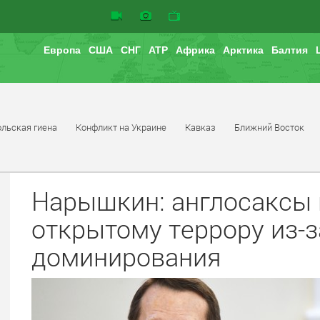
Европа
США
СНГ
АТР
Африка
Арктика
Балтия
льская гиена
Конфликт на Украине
Кавказ
Ближний Восток
Нарышкин: англосаксы 
открытому террору из-з
доминирования