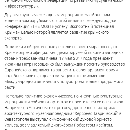
регионом Российской Федерации по развитию мусульманской
инфраструктуры».
Другим крупным ежегодным мероприятием с большим
количеством зарубежных гостей является международная
конференция «THE MOST к успеху: Экспортный потенциал
Крыма», целью которой является развитие крымского
экспорта.
Политики и общественные деятели со всего мира посещают
Крым вопреки официально декларируемой позиции западных
стран и требованиям Киева. 17 мая 2017 года президент
Украины Петр Порошенко был вынужден просить руководство
Европейского парламента запретить европарламентариям
подобные визиты, однако ситуацию это не изменило.
Международная активность полуострова только продолжила
расти.
Не только политико-экономические, но и крупные культурные
мероприятия собирают артистов и посетителей со всего мира.
Например, в Античном театре государственного историко-
архитектурного музея-заповедника "Херсонес Таврический" в
Севастополе выступал симфонический духовой оркестр
Уэльса, возглавляемый дирижёром Робертсом Крейгом.