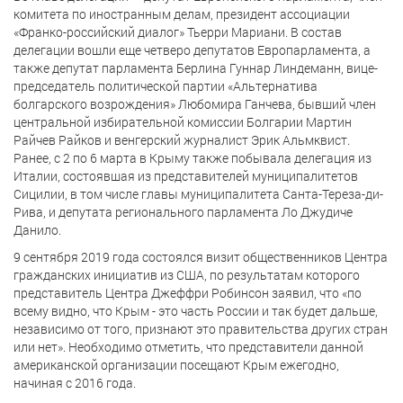
комитета по иностранным делам, президент ассоциации
«Франко-российский диалог» Тьерри Мариани. В состав
делегации вошли еще четверо депутатов Европарламента, а
также депутат парламента Берлина Гуннар Линдеманн, вице-
председатель политической партии «Альтернатива
болгарского возрождения» Любомира Ганчева, бывший член
центральной избирательной комиссии Болгарии Мартин
Райчев Райков и венгерский журналист Эрик Альмквист.
Ранее, с 2 по 6 марта в Крыму также побывала делегация из
Италии, состоявшая из представителей муниципалитетов
Сицилии, в том числе главы муниципалитета Санта-Тереза-ди-
Рива, и депутата регионального парламента Ло Джудиче
Данило.
9 сентября 2019 года состоялся визит общественников Центра
гражданских инициатив из США, по результатам которого
представитель Центра Джеффри Робинсон заявил, что «по
всему видно, что Крым - это часть России и так будет дальше,
независимо от того, признают это правительства других стран
или нет». Необходимо отметить, что представители данной
американской организации посещают Крым ежегодно,
начиная с 2016 года.