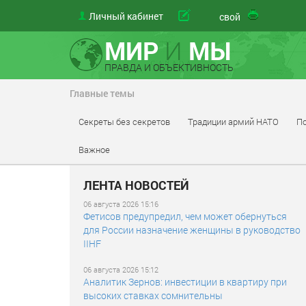
Личный кабинет
материал
свой
МИР
И
МЫ
ПРАВДА И ОБЪЕКТИВНОСТЬ
Главные темы
Секреты без секретов
Традиции армий НАТО
По
Важное
ЛЕНТА НОВОСТЕЙ
06 августа 2026 15:16
Фетисов предупредил, чем может обернуться
для России назначение женщины в руководство
IIHF
06 августа 2026 15:12
Аналитик Зернов: инвестиции в квартиру при
высоких ставках сомнительны