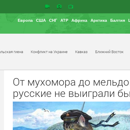
Европа
США
СНГ
АТР
Африка
Арктика
Балтия
льская гиена
Конфликт на Украине
Кавказ
Ближний Восток
От мухомора до мельдо
русские не выиграли б