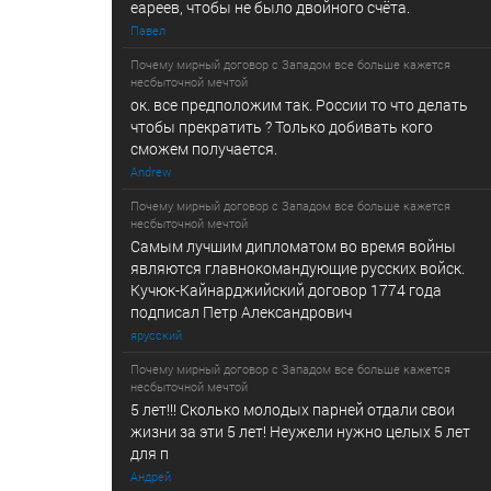
еареев, чтобы не было двойного счёта.
Павел
Почему мирный договор с Западом все больше кажется
несбыточной мечтой
ок. все предположим так. России то что делать
чтобы прекратить ? Только добивать кого
сможем получается.
Andrew
Почему мирный договор с Западом все больше кажется
несбыточной мечтой
Самым лучшим дипломатом во время войны
являются главнокомандующие русских войск.
Кучюк-Кайнарджийский договор 1774 года
подписал Петр Александрович
ярусский
Почему мирный договор с Западом все больше кажется
несбыточной мечтой
5 лет!!! Сколько молодых парней отдали свои
жизни за эти 5 лет! Неужели нужно целых 5 лет
для п
Андрей