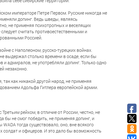
воила себе сибирские территории.
ском императоре Петре Первом. Русские никогда не
рименяли допинг. Ведь шведы, являясь
тно, не применяя психотропных и веселящих
е следует считать противоестественными и
ированными Россией.
ойне с Наполеоном, русско-турецких войнах.
не выдержал столько времени в осаде, если бы
в и адмиралов, не употребляли допинг. Только одно
ей незаконно.
, так как никакой другой народ, не применяя
ндованием Адольфа Гитлера европейской армии.
Третьим рейхом, в отличие от России, честно, не
а бы не смог победить, не применяя допинг, и
бы WADA тогда существовало, оно, вне всякого
х солдат и офицеров. И это дало бы возможность