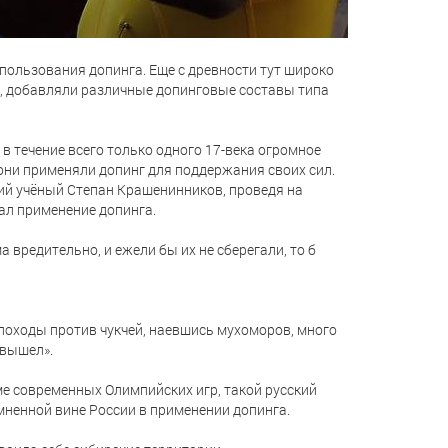
пользования допинга. Еще с древности тут широко
я, добавляли различные допинговые составы типа
 в течение всего только одного 17-века огромное
они применяли допинг для поддержания своих сил.
кий учёный Степан Крашенинников, проведя на
сал применение допинга.
 вредительно, и ежели бы их не сберегали, то б
 походы против чукчей, наевшись мухоморов, много
 вышел».
е современных Олимпийских игр, такой русский
мненной вине России в применении допинга.