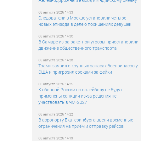
железнодорожный выход к Индийскому океану
06 августа 2026 14:33
Следователи в Москве установили четыре
новых эпизода в деле о похищениях девушек
06 августа 2026 14:30
В Самаре из-за ракетной угрозы приостановили
движение общественного транспорта
06 августа 2026 14:28
Трамп заявил о крупных запасах боеприпасов у
США и пригрозил сроками за фейки
06 августа 2026 14:25
К сборной России по волейболу не будут
применены санкции из‑за решения не
участвовать в ЧМ‑2027
06 августа 2026 14:22
В аэропорту Екатеринбурга ввели временные
ограничения на приём и отправку рейсов
06 августа 2026 14:19