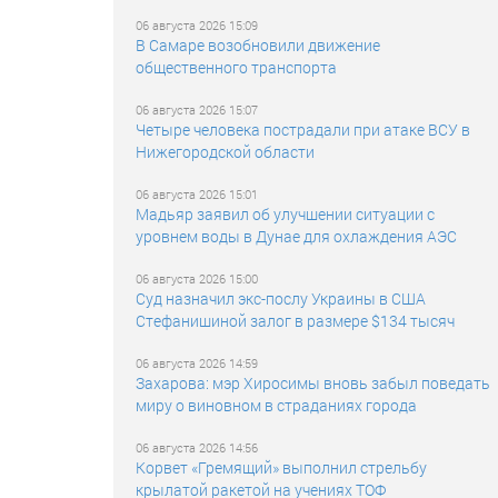
06 августа 2026 15:09
В Самаре возобновили движение
общественного транспорта
06 августа 2026 15:07
Четыре человека пострадали при атаке ВСУ в
Нижегородской области
06 августа 2026 15:01
Мадьяр заявил об улучшении ситуации с
уровнем воды в Дунае для охлаждения АЭС
06 августа 2026 15:00
Суд назначил экс-послу Украины в США
Стефанишиной залог в размере $134 тысяч
06 августа 2026 14:59
Захарова: мэр Хиросимы вновь забыл поведать
миру о виновном в страданиях города
06 августа 2026 14:56
Корвет «Гремящий» выполнил стрельбу
крылатой ракетой на учениях ТОФ