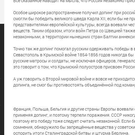
Всё сказанное наводит на мысль, что Россия незаконно прис
Особое широкое распространение получил допинг при россий
смогли бы победить великого шведа Карла XII, если бы не п
представителями европейской культуры, всегда воевали чес
веществ. Таким образом, итоги войн Петра со Швецией такж
незаконными, а территории нынешних стран Балтии аннекс
Точно так же допинг помогал русским одерживать победы в в
Севастополь в Крымской войне 1854-1856 годов никогда бы 
русские матросы и солдаты, не исключая офицеров, генерало
это говорит о том, что Крымский полуостров присвоен Росси
А уж говорить о Второй мировой войне и вовсе не приходится
допинга, не смог бы противостоять объединённой под кома
Франция, Польша, Бельгия и другие страны Европы воевали с 
применяя допинг, и поэтому терпели поражения. СССР никогд
поэтому его победу тоже следует считать незаконной. Если 
сомнения, обнаружило бы запрещённые вещества у советски
оспорить итоги Сталинградской битвы и штурма Берлина.