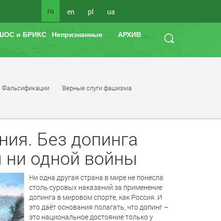
ru
en
pl
ua
ШОС и БРИКС
Непризнанные
АРХИВ
Фальсификации
Верные слуги фашизма
ния. Без допинга
ы ни одной войны
Ни одна другая страна в мире не понесла
столь суровых наказаний за применение
допинга в мировом спорте, как Россия. И
это даёт основания полагать, что допинг –
это национальное достояние только у