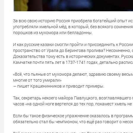
За всю свою историю Россия приобрела богатейший опыт ис
употребляли хмельной мёд, в который, без всякого сомнени
порошков из мухомора или белладонны.
И как русские казаки смогли пройти и присоединить к России
пространство от Урала до Берингова пролива? Несомненно, 
Доказательства тому есть в исторических документах. Русс
Камчатке почти пять лет в 1737-1741 годах, детально распи
«Всё, что пьяные от мухомора делают, здравию своему весьма
многие от того умирали»
— пишет Крашенинников и приводит примеры.
Так, секретарь некоего майора Павлуцкого, возглавлявшего
часов «на одной ноге вертелся до тех пор, покамест хмель не
Если бы такое физическое упражнение оказалось в программ
обязательно стал бы чемпионом, что ещё раз говорит о несо