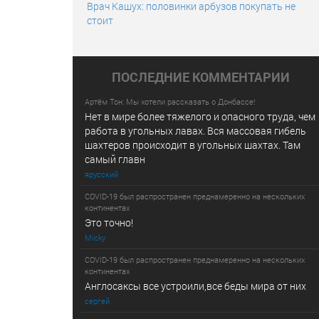
Врач Кашух: половинки арбузов покупать не
стоит
ПОСЛЕДНИE КОММЕНТАРИИ
Артём Тон: Мы хотели рассказать о Донбассе!
Нет в мире более тяжелого и опасного труда, чем
работа в угольных лавах. Вся массовая гибель
шахтеров происходит в угольных шахтах. Там
самый главн
ярусский
COVID-19 был распространен преднамеренно на нескольких
континентах
Это точно!
Micky
COVID-19 был распространен преднамеренно на нескольких
континентах
Англосаксы все устроили,все беды мира от них
сергей