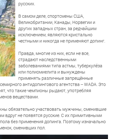
русских.
В самом деле, спортсмены США,
Великобритании, Канады, Норвегии и
других западных стран, за редчайшим
исключением, являются кристально
честными и никогда не применяют допинг.
Правда, многие из них, если не все,
страдают наследственными
заболеваниями типа астмы, туберкулёза
или полиомиелита и вынуждены
применять различные запрещённые
семирного антидопингового агентства -- WADA. Это
ят, что такие чемпионы рыдают, употребляя
менов веществами.
олжны обязательно участвовать мужчины, сменившие
там вдруг не появятся русские. С их примитивными
 пола без применения допинга. Поэтому изначально
менок, сменивших пол.