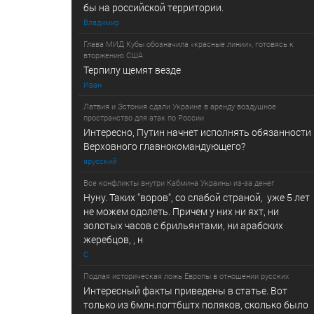
бы на российской территории.
Владимир
Глава МИД Кубы обозначила «красные линии», готовясь к
вторжению США
Терпилу щемят везде
Иван
Латвия и Эстония сдали Украине в аренду воздушное
пространство для атак по России
Интересно, Путин начнет исполнять обязанности
Верховного главнокомандующего?
ярусский
Все конфликты внутри Кабмина Украины из-за денег
Нуну. Таких "воров", со слабой страной, уже 5 лет
не можем одолеть. Причем у них ни яхт, ни
золотых часов с брильянтами, ни арабских
жеребцов, , н
С
Подлая историческая ложь Европы в отношении русских
Интересный факты приведены в статье. Вот
только из 6млн.погтбштх поляков, сколько было