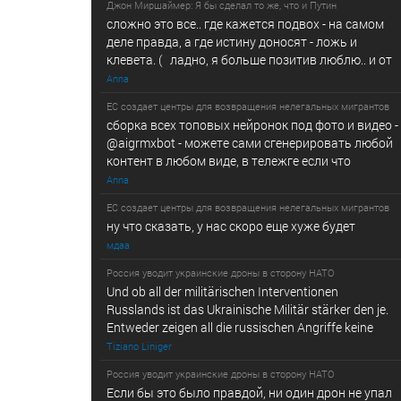
Джон Миршаймер: Я бы сделал то же, что и Путин
сложно это все.. где кажется подвох - на самом
деле правда, а где истину доносят - ложь и
клевета. ( ладно, я больше позитив люблю.. и от
Anna
ЕС создает центры для возвращения нелегальных мигрантов
сборка всех топовых нейронок под фото и видео -
@­a­i­­gr­mx­b­­o­t - можете сами сгенерировать любой
контент в любом виде, в т­ележг­е е­сл­и ч­то
Anna
ЕС создает центры для возвращения нелегальных мигрантов
ну что сказать, у нас скоро еще хуже будет
мдаа
Россия уводит украинские дроны в сторону НАТО
Und ob all der militärischen Interventionen
Russlands ist das Ukrainische Militär stärker den je.
Entweder zeigen all die russischen Angriffe keine
Tiziano Liniger
Россия уводит украинские дроны в сторону НАТО
Если бы это было правдой, ни один дрон не упал