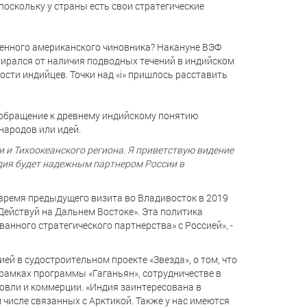
оскольку у страны есть свои стратегические
енного американского чиновника? Накануне ВЭФ
тирался от наличия подводных течений в индийском
сти индийцев. Точки над «i» пришлось расставить
 обращение к древнему индийскому понятию
 народов или идей.
и и Тихоокеанского региона. Я приветствую видение
ндия будет надежным партнером России в
время предыдущего визита во Владивосток в 2019
«Действуй на Дальнем Востоке». Эта политика
нного стратегического партнерства» с Россией», -
ей в судостроительном проекте «Звезда», о том, что
рамках программы «Гаганьян», сотрудничестве в
овли и коммерции. «Индия заинтересована в
м числе связанных с Арктикой. Также у нас имеются