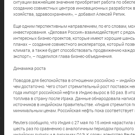
ситуации важнейшее значение приобретает работа по обесп
созданию совместных центров инновационных разработок в
хозяйства, здравоохранения», – добавил Алексей Репик.
Еще одним перспективным направлением, по его словам, мож
инвестирования. «Деловая Россия» взаимодействует с рядом
интересных бизнес-проектов, которые имеют хорошие шанс
планах – создание совместного акселератора, который поз
климата, а также будет способствовать продвижению каждого
экспорт», – поделился глава бизнес-объединения.
Динамика роста
Поводов для беспокойства в отношении российско – индийск
чем достаточно. Чего стоит стремительный рост поставок не
года импорт российской нефти в Индию вырос в 50 раз. В и
топлива в страну после Ирака. Данные обнародовала написа
источников в индийском правительстве. «Индия стремится п
минимальным ценам. Российская нефть пока соответствует 
Reuters сообщило, что Индия с 27 мая по 15 июня нарастила 
шесть раз по сравнению с аналогичным периодом прошлого г
индийских рупиях и в дирхамах ОАЭ. К слову, агентство Reu