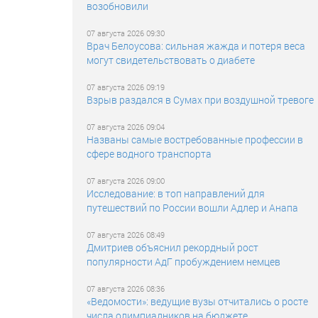
возобновили
07 августа 2026 09:30
Врач Белоусова: сильная жажда и потеря веса
могут свидетельствовать о диабете
07 августа 2026 09:19
Взрыв раздался в Сумах при воздушной тревоге
07 августа 2026 09:04
Названы самые востребованные профессии в
сфере водного транспорта
07 августа 2026 09:00
Исследование: в топ направлений для
путешествий по России вошли Адлер и Анапа
07 августа 2026 08:49
Дмитриев объяснил рекордный рост
популярности АдГ пробуждением немцев
07 августа 2026 08:36
«Ведомости»: ведущие вузы отчитались о росте
числа олимпиадников на бюджете