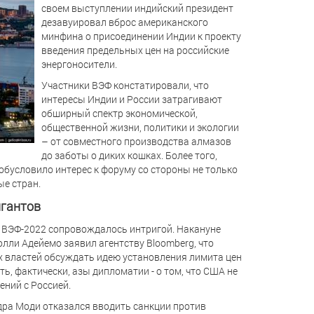
своем выступлении индийский президент
дезавуировал вброс американского
минфина о присоединении Индии к проекту
введения предельных цен на российские
энергоносители.
Участники ВЭФ констатировали, что
интересы Индии и России затрагивают
обширный спектр экономической,
общественной жизни, политики и экологии
– от совместного производства алмазов
до заботы о диких кошках. Более того,
обусловило интерес к форуму со стороны не только
ые стран.
гантов
 ВЭФ-2022 сопровождалось интригой. Накануне
ли Адейемо заявил агентству Bloomberg, что
 властей обсуждать идею установления лимита цен
, фактически, азы дипломатии - о том, что США не
ений с Россией.
дра Моди отказался вводить санкции против