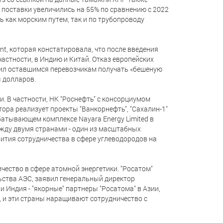
 поставки увеличились на 55% по сравнению с 2022
 как морским путем, так и по трубопроводу
t, которая констатировала, что после введения
частности, в Индию и Китай. Отказ европейских
лил оставшимся перевозчикам получать «бешеную
 долларов.
и. В частности, НК "Роснефть" с консорциумом
ора реализует проекты "Ванкорнефть", "Сахалин-1"
батывающем комплексе Nayara Energy Limited в
ежду двумя странами - один из масштабных
вития сотрудничества в сфере углеводородов на
ичество в сфере атомной энергетики. "Росатом"
ьства АЭС, заявил генеральный директор
и Индия - "якорные" партнеры "Росатома" в Азии,
, и эти страны наращивают сотрудничество с