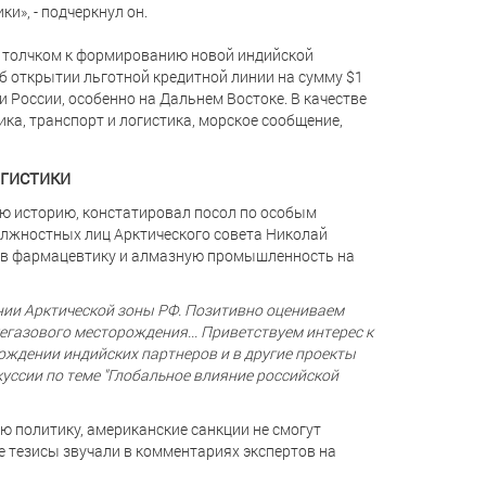
и», - подчеркнул он.
л толчком к формированию новой индийской
б открытии льготной кредитной линии на сумму $1
 России, особенно на Дальнем Востоке. В качестве
ка, транспорт и логистика, морское сообщение,
огистики
ю историю, констатировал посол по особым
олжностных лиц Арктического совета Николай
е в фармацевтику и алмазную промышленность на
ии Арктической зоны РФ. Позитивно оцениваем
егазового месторождения... Приветствуем интерес к
хождении индийских партнеров и в другие проекты
скуссии по теме "Глобальное влияние российской
 политику, американские санкции не смогут
е тезисы звучали в комментариях экспертов на