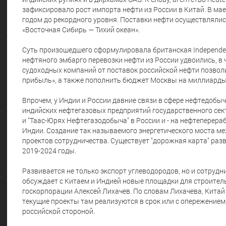
зафиксировало рост импорта нефти из России в Китай. В мае
годом до рекордного уровня. Поставки нефти осуществлялись
«Восточная Сибирь — Тихий океан».
Суть произошедшего сформулировала британская Independen
нефтяного эмбарго перевозки нефти из России удвоились, в 
судоходных компаний от поставок российской нефти позво
прибыль», а также пополнить бюджет Москвы на миллиарды
Впрочем, у Индии и России давние связи в сфере нефтедобыч
индийских нефтегазовых предприятий государственного сект
и "Таас-Юрях Нефтегазодобыча" в России и - на нефтеперера
Индии. Создание так называемого энергетического моста м
проектов сотрудничества. Существует "дорожная карта" раз
2019-2024 годы.
Развивается не только экспорт углеводородов, но и сотрудн
обсуждает с Китаем и Индией новые площадки для строител
госкорпорации Алексей Лихачев. По словам Лихачева, Китай 
текущие проекты там реализуются в срок или с опережением
российской стороной.