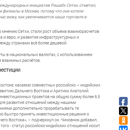
международных инициатив Ришабх Сетхи, отметил,
и филиалы в Москве, потому что они хотели
час вижу, как увеличивается наша торговля в
о мнению Сетхи, стали рост объема взаиморасчетов
 и евро, и развитие инфраструктурных и
между странами всё более дешевой.
еты в национальных валютах, с использованием
я взаимных расчётов.
вестиции
остоке, касаемо совместных российско – индийских
звитию Дальнего Востока и Арктики Анатолий
 инвестиционных проектов на общую сумму более 6,5
о для развития отношений между нашими
аниями дополнительно прорабатывать те
но быстро принять инвестиционные решения о
его Востока», – подчеркнул он. Чиновник добавил,
того - статус российско-индийских отношений носит