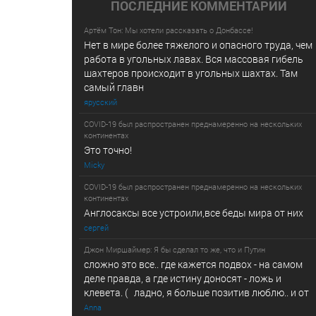
ПОСЛЕДНИE КОММЕНТАРИИ
Артём Тон: Мы хотели рассказать о Донбассе!
Нет в мире более тяжелого и опасного труда, чем
работа в угольных лавах. Вся массовая гибель
шахтеров происходит в угольных шахтах. Там
самый главн
ярусский
COVID-19 был распространен преднамеренно на нескольких
континентах
Это точно!
Micky
COVID-19 был распространен преднамеренно на нескольких
континентах
Англосаксы все устроили,все беды мира от них
сергей
Джон Миршаймер: Я бы сделал то же, что и Путин
сложно это все.. где кажется подвох - на самом
деле правда, а где истину доносят - ложь и
клевета. ( ладно, я больше позитив люблю.. и от
Anna