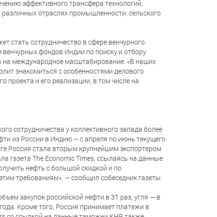
ечению эффективного трансфера технологий,
 различных отраслях промышленности, сельского
ет стать сотрудничество в сфере венчурного
 венчурных фондов Индии по поиску и отбору
ы на международное масштабирование. «В наших
волит знакомиться с особенностями делового
 проекта и его реализации, в том числе на
ого сотрудничества у коллективного запада более
фти из России в Индию – с апреля по июнь текущего
тоге Россия стала вторым крупнейшим экспортером
ла газета The Economic Times, ссылаясь на данные
олучить нефть с большой скидкой и по
этим требованиям», — сообщил собеседник газеты.
объем закупок российской нефти в 31 раз, угля — в
ода. Кроме того, Россия принимает платежи в
ters со ссылкой на данные таможни КНР также