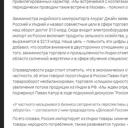
привилегированный характер. «Мы встречаемся с коллегами 
периодически проводим такие встречи в Москве», - пояснил о
Замминистра индийского минпромторга Анураг Джэйн заяви
Россией и Индией и назвал совместные цели в сфере торговли
наш оборот достиг $13 млрд. Сюда входит электрооборудов
импорт из России включает продукты сельского хозяйства, 
выражается в $213 млрд. Наша цель – повысить эти цифры до
добавил, что особое внимание в двусторонних отношениях у
того, замминистра торговли и промышленности Индии отмети
области солнечной энергетики и в сфере обучения специалис
Справедливости ради стоит отметить, что в экономических о
частности, об этом говорил посол Индии в России Паван Кап
товарооборот несбалансирован, торговля «слишком односто
увеличения потока продукции из Индии в РФ. «Мы ждем опр
подчеркнул Паван Капур в ходе подиумной дискуссии "Росси
«У частного несырьевого бизнеса сегодня есть перспективы
оборота», – согласился с ним председатель «Деловой России
По его словам, Россия импортирует из Индии товары химич
товары народного потребления, также развивается туризм. «