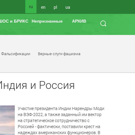
ru
en
pl
ua
ШОС и БРИКС
Непризнанные
АРХИВ
Фальсификации
Верные слуги фашизма
Индия и Россия
Участие президента Индии Нарендры Моди
на ВЭФ-2022, а также заданный им вектор
на стратегическое сотрудничество с
Россией - фактически, поставили крест на
надеждах американских функционеров. В