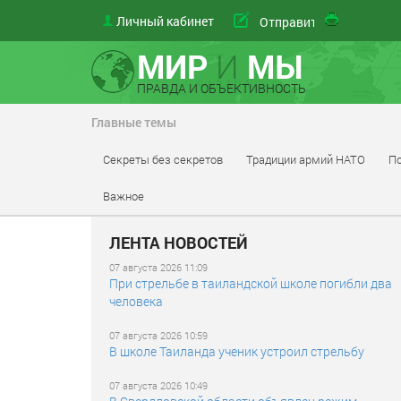
Личный кабинет
Отправить
МИР
И
МЫ
ПРАВДА И ОБЪЕКТИВНОСТЬ
Главные темы
Секреты без секретов
Традиции армий НАТО
По
Важное
ЛЕНТА НОВОСТЕЙ
07 августа 2026 11:09
При стрельбе в таиландской школе погибли два
человека
07 августа 2026 10:59
В школе Таиланда ученик устроил стрельбу
07 августа 2026 10:49