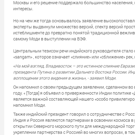
Москвы и его решение поддержало большинство населения, п
интересы.
Но на чем же тогда основывалось заявление высокопоставл
эксперты выдвинули множество версий, спектр версий прос
истеблишменте до превратно понятой традиционной вежливо
самому Моди в выступлении на ВЭФ.
Центральным тезисом речи индийского руководителя стало
«sangam» , которое означает «слияние» или «сближение» рек,
«
На мой взгляд, Владивосток – это истинное слияние Еврази
президента Путина о развитии Дальнего Востока России. И
воплощении этого видения в жизнь», - заявил Моди.
Он напомнил о своем предыдущем заявлении, сделанном во 
году. « [Тогда] я объявил о приверженности Индии политике 
является важной составляющей нашего «особо привилегирова
напомнил Моди.
Также индийский президент говорил о сотрудничестве с Росси
Индия и Россия являются партнерами в освоении космоса в 
открытии Северного морского пути для международной торг
укреплении партнерства с Россией во многих вопросах, в то