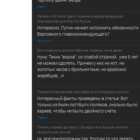
Иван
Латвия и Эстония сдали Украине в аренду воздушное
пространство для атак по России
Интересно, Путин начнет исполнять обязанности
Верховного главнокомандующего?
ярусский
Все конфликты внутри Кабмина Украины из-за денег
Нуну. Таких "воров", со слабой страной, уже 5 лет
не можем одолеть. Причем у них ни яхт, ни
золотых часов с брильянтами, ни арабских
жеребцов, , н
С
Подлая историческая ложь Европы в отношении русских
Интересный факты приведены в статье. Вот
только из 6млн.погтбштх поляков, сколько было
еареев, чтобы не было двойного счёта.
Павел
Почему мирный договор с Западом все больше кажется
несбыточной мечтой
ок. все предположим так. России то что делать