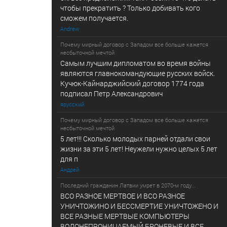
чтобы прекратить ? Только добивать кого
сможем получается.
Andrew
Почему мирный договор с Западом все больше кажется
несбыточной мечтой
Самым лучшим дипломатом во время войны
являются главнокомандующие русских войск.
Кучюк-Кайнарджийский договор 1774 года
подписал Петр Александрович
ярусский
Почему мирный договор с Западом все больше кажется
несбыточной мечтой
5 лет!!! Сколько молодых парней отдали свои
жизни за эти 5 лет! Неужели нужно целых 5 лет
для п
Андрей
Последний гражданин Латвии умрет в 2070-м году...
ВСО РАЗНОЕ МЕРТВОЕ И ВСО РАЗНОЕ
УНИЧТОЖИНО И БЕССМЕРТИЕ УНИЧТОЖЕНО И
ВСЕ РАЗНЫЕ МЕРТВЫЕ КОМПЬЮТЕРЫ
ВОДОНЕПРОНИЦАЕМЫЙ БРОНЕВЫЕ И ВСЕ