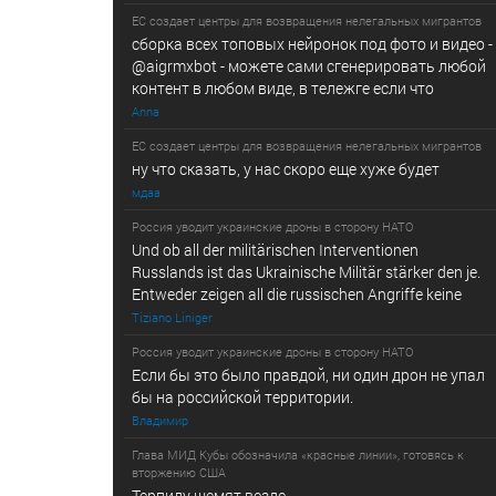
ЕС создает центры для возвращения нелегальных мигрантов
сборка всех топовых нейронок под фото и видео -
@­a­i­­gr­mx­b­­o­t - можете сами сгенерировать любой
контент в любом виде, в т­ележг­е е­сл­и ч­то
Anna
ЕС создает центры для возвращения нелегальных мигрантов
ну что сказать, у нас скоро еще хуже будет
мдаа
Россия уводит украинские дроны в сторону НАТО
Und ob all der militärischen Interventionen
Russlands ist das Ukrainische Militär stärker den je.
Entweder zeigen all die russischen Angriffe keine
Tiziano Liniger
Россия уводит украинские дроны в сторону НАТО
Если бы это было правдой, ни один дрон не упал
бы на российской территории.
Владимир
Глава МИД Кубы обозначила «красные линии», готовясь к
вторжению США
Терпилу щемят везде