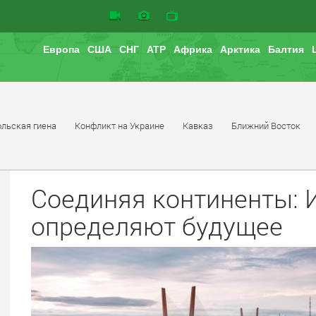
Европа
США
СНГ
АТР
Африка
Арктика
Балтия
льская гиена
Конфликт на Украине
Кавказ
Ближний Восток
Соединяя континенты: 
определяют будущее