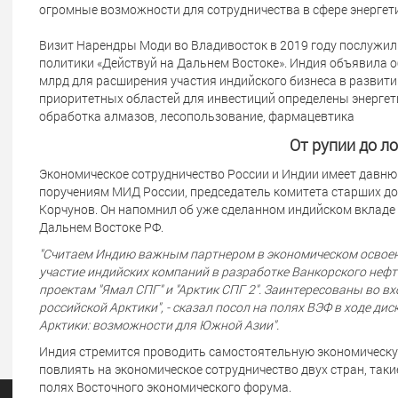
огромные возможности для сотрудничества в сфере энергетик
Визит Нарендры Моди во Владивосток в 2019 году послужи
политики «Действуй на Дальнем Востоке». Индия объявила о
млрд для расширения участия индийского бизнеса в развитии
приоритетных областей для инвестиций определены энергети
обработка алмазов, лесопользование, фармацевтика
От рупии до л
Экономическое сотрудничество России и Индии имеет давню
поручениям МИД России, председатель комитета старших д
Корчунов. Он напомнил об уже сделанном индийском вклад
Дальнем Востоке РФ.
"Считаем Индию важным партнером в экономическом освоен
участие индийских компаний в разработке Ванкорского нефт
проектам "Ямал СПГ" и "Арктик СПГ 2". Заинтересованы во в
российской Арктики", - сказал посол на полях ВЭФ в ходе ди
Арктики: возможности для Южной Азии".
Индия стремится проводить самостоятельную экономическую
повлиять на экономическое сотрудничество двух стран, таки
полях Восточного экономического форума.