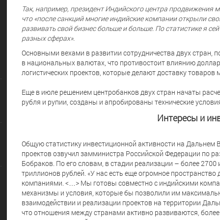
Так, например, президент Индийского центра продвижения 
что «после санкций многие индийские компании открыли сво
развивать свой бизнес больше и больше. По статистике я сей
разных сферах».
Основными вехами в развитии сотрудничества двух стран, п
в национальных валютах, что противостоит влиянию доллара
логистических проектов, которые делают доставку товаров 
Еще в июле решением центробанков двух стран начаты расч
рубля и рупии, созданы и апробированы технические услови
Интересы и ин
Общую статистику инвестиционной активности на Дальнем В
проектов озвучил замминистра Российской Федерации по ра
Бобраков. По его словам, в стадии реализации – более 2700
триллионов рублей. «У нас есть еще огромное пространств
компаниями. <…> Мы готовы совместно с индийскими комп
механизмы и условия, которые бы позволили им максималь
взаимодействии и реализации проектов на территории Дальн
что отношения между странами активно развиваются, более 