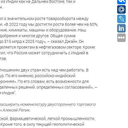
из Индии как на Дальнем Востоке, так и
н.
л о значительном росте товарооборота между
. «В 2022 году мы достигли роста более чем на 60%,
ание, химикаты, машины и оборудование. Наш
удобрения и многое другое. Общая сумма
 $15 млрд к 2025 году», – сказал Джэйн. Он
деляется проектам в нефтегазовом секторе. Кроме
л, что Россия может сотрудничать с Индией в
тов.
тношениях двух стран есть над чем работать. В
ур. По его мнению, российско-индийский
ронняя». По его словам, есть возможности для
еделенных решений, определенных согласований», —
я-Индия".
 расширить номенклатуру двустороннего торгового
» Алексей Репик.
еской, фармацевтической, легкой промышленности,
Кроме того, в силу текущей геополитической