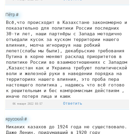
Пётр
#
Всё,что происходит в Казахстане закономерно и
показательно для политики России последних
30-ти лет, наши партнёры с Запада методично
отъедали кусок за куском территории нашего
влияния, молча игнорируя наш робкий
лепет(слабы мы были), декабрьские требования
Путина в корне меняют расклад приоритетов в
политике России во взаимоотношениях с Западом
,Казахстан как и Украина требуют политической
воли и железной руки в наведении порядка на
территориях нашего влияния, это проба пера
настоящего политика , надеюсь что всё готово
к решительным и бес компромисным действиям ,
иначе потеря лица и каюк
Ответить
06 января 2022 03:57
ярусский
#
Никаких казахов до 1924 года не существовало.
Даже Ленин, придумавший в 1920 году