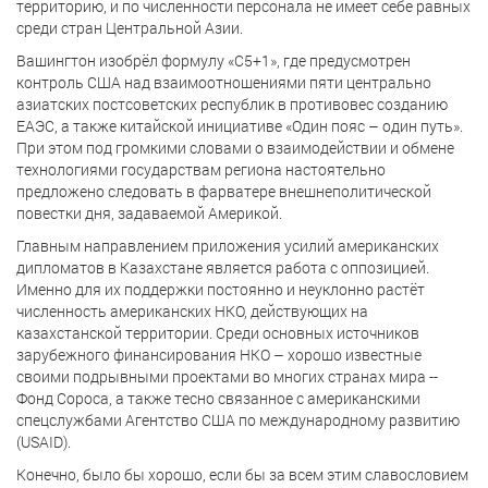
территорию, и по численности персонала не имеет себе равных
среди стран Центральной Азии.
Вашингтон изобрёл формулу «С5+1», где предусмотрен
контроль США над взаимоотношениями пяти центрально
азиатских постсоветских республик в противовес созданию
ЕАЭС, а также китайской инициативе «Один пояс – один путь».
При этом под громкими словами о взаимодействии и обмене
технологиями государствам региона настоятельно
предложено следовать в фарватере внешнеполитической
повестки дня, задаваемой Америкой.
Главным направлением приложения усилий американских
дипломатов в Казахстане является работа с оппозицией.
Именно для их поддержки постоянно и неуклонно растёт
численность американских НКО, действующих на
казахстанской территории. Среди основных источников
зарубежного финансирования НКО – хорошо известные
своими подрывными проектами во многих странах мира --
Фонд Сороса, а также тесно связанное с американскими
спецслужбами Агентство США по международному развитию
(USAID).
Конечно, было бы хорошо, если бы за всем этим славословием