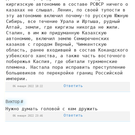
киргизскую автономию в составе РСФСР ничего о
казахах не слышал. Ленин, по своей тупости в
эту автономию включил почему-то русскую Южную
Сибирь, все течение Урала и Иртыша, рудный
Алтай, земли, где киргизы никогда не жили.
Сталин, в им же придуманную Казахскую
автономию, включил землю Семиреченских
казаков с городом Верный, Чимкентскую
область, ранее входившей в состав Кокандского
узбекского ханства, а также часть восточного
побережья Каспия, где обитали туркменские
племена. Настала пора исправить преступление
большевиков по перекройке границ Российской
империи.
Ответить
06 января 2022 18:22
Виктор
#
Нужно думать головой с кем дружить
Ответить
06 января 2022 23:46