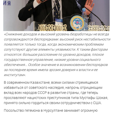
«Снижение доходов и высокий уровень безработицы не всегда
сопровождаются беспорядками: высокий риск нестабильности
появляется только тогда, когда экономическим проблемам
сопутствуют другие элементы уязвимости. К таким факторам
относятся: большое расслоение по уровню доходов, плохое
государственное управление, низкие уровни социального
обеспечения... Особое значение в возникновении беспорядков
за последнее время имела эрозия доверия к власти и ее
институтам».
В современном Казахстане, всеми силами стремящемся
избавиться от советского наследия, напрочь отрицающим
вклад всех народов СССР в развитие страны, где теперь
прославляют нацистских преступников типа Мустафы Шокая,
принято сильно гордиться своим сотрудничеством с США.
Посольство гегемона в Нурсултане занимает огромную