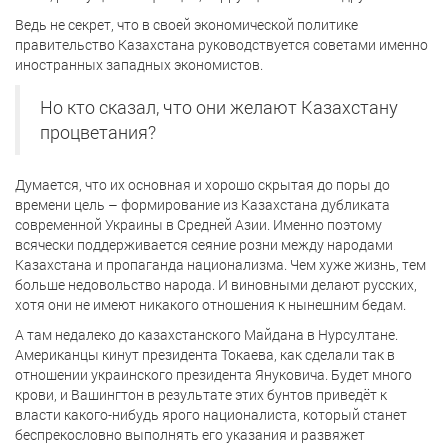
Ведь не секрет, что в своей экономической политике
правительство Казахстана руководствуется советами именно
иностранных западных экономистов.
Но кто сказал, что они желают Казахстану
процветания?
Думается, что их основная и хорошо скрытая до поры до
времени цель – формирование из Казахстана дубликата
современной Украины в Средней Азии. Именно поэтому
всячески поддерживается сеяние розни между народами
Казахстана и пропаганда национализма. Чем хуже жизнь, тем
больше недовольство народа. И виновными делают русских,
хотя они не имеют никакого отношения к нынешним бедам.
А там недалеко до казахстанского Майдана в Нурсултане.
Американцы кинут президента Токаева, как сделали так в
отношении украинского президента Януковича. Будет много
крови, и Вашингтон в результате этих бунтов приведёт к
власти какого-нибудь ярого националиста, который станет
беспрекословно выполнять его указания и развяжет