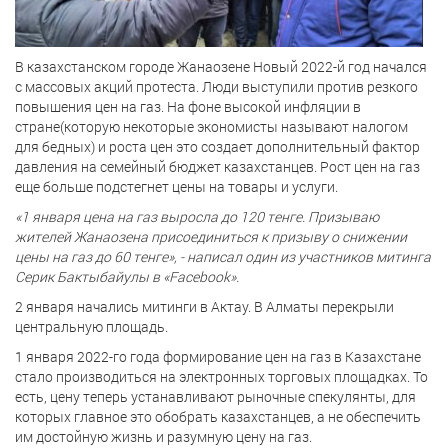
В казахстанском городе Жанаозене Новый 2022-й год начался
с массовых акций протеста. Люди выступили против резкого
повышения цен на газ. На фоне высокой инфляции в
стране(которую некоторые экономисты называют налогом
для бедных) и роста цен это создает дополнительный фактор
давления на семейный бюджет казахстанцев. Рост цен на газ
еще больше подстегнет цены на товары и услуги.
«1 января цена на газ выросла до 120 тенге. Призываю
жителей Жанаозена присоединиться к призыву о снижении
цены на газ до 60 тенге», - написал один из участников митинга
Серик Бактыбайулы в «Facebook».
2 января начались митинги в Актау. В Алматы перекрыли
центральную площадь.
1 января 2022-го года формирование цен на газ в Казахстане
стало производиться на электронных торговых площадках. То
есть, цену теперь устанавливают рыночные спекулянты, для
которых главное это обобрать казахстанцев, а не обеспечить
им достойную жизнь и разумную цену на газ.