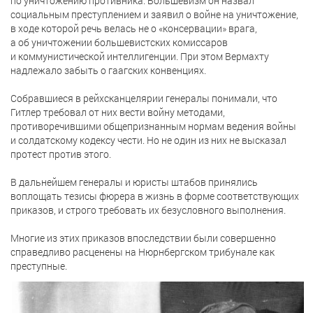
по уничтожению противника. Большевизм он назвал
социальным преступлением и заявил о войне на уничтожение,
в ходе которой речь велась не о «консервации» врага,
а об уничтожении большевистских комиссаров
и коммунистической интеллигенции. При этом Вермахту
надлежало забыть о гаагских конвенциях.
Собравшиеся в рейхсканцелярии генералы понимали, что
Гитлер требовал от них вести войну методами,
противоречившими общепризнанным нормам ведения войны
и солдатскому кодексу чести. Но не один из них не высказал
протест против этого.
В дальнейшем генералы и юристы штабов принялись
воплощать тезисы фюрера в жизнь в форме соответствующих
приказов, и строго требовать их безусловного выполнения.
Многие из этих приказов впоследствии были совершенно
справедливо расценены на Нюрнбергском трибунале как
преступные.