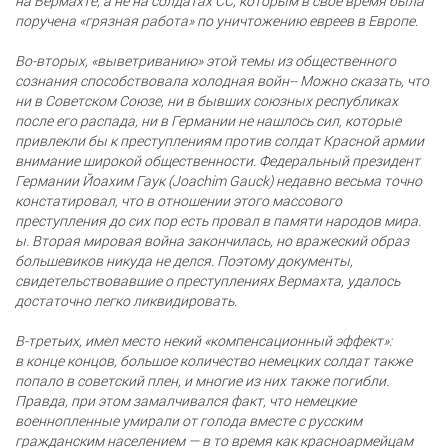
на Вермахте, а не на солдатах СС, которым в свое время была
поручена «грязная работа» по уничтожению евреев в Европе.
Во-вторых, «выветриванию» этой темы из общественного
сознания способствовала холодная войн-- Можно сказать, что
ни в Советском Союзе, ни в бывших союзных республиках
после его распада, ни в Германии не нашлось сил, которые
привлекли бы к преступлениям против солдат Красной армии
внимание широкой общественности. Федеральный президент
Германии Йоахим Гаук (Joachim Gauck) недавно весьма точно
констатировал, что в отношении этого массового
преступления до сих пор есть провал в памяти народов мира.
ы. Вторая мировая война закончилась, но вражеский образ
большевиков никуда не делся. Поэтому документы,
свидетельствовавшие о преступлениях Вермахта, удалось
достаточно легко ликвидировать.
В-третьих, имел место некий «компенсационный эффект»:
в конце концов, большое количество немецких солдат также
попало в советский плен, и многие из них также погибли.
Правда, при этом замалчивался факт, что немецкие
военнопленные умирали от голода вместе с русским
гражданским населением — в то время как красноармейцам