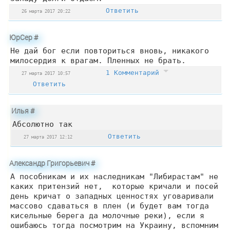
Ответить
26 марта 2017 20:22
ЮрСер
#
Не дай бог если повториться вновь, никакого
милосердия к врагам. Пленных не брать.
1 Комментарий
27 марта 2017 10:57
Ответить
Илья
#
Абсолютно так
Ответить
27 марта 2017 12:12
Александр Григорьевич
#
А пособникам и их наследникам "Либирастам" не
каких притензий нет, которые кричали и посей
день кричат о западных ценностях уговаривали
массово сдаваться в плен (и будет вам тогда
кисельные берега да молочные реки), если я
ошибаюсь тогда посмотрим на Украину, вспомним