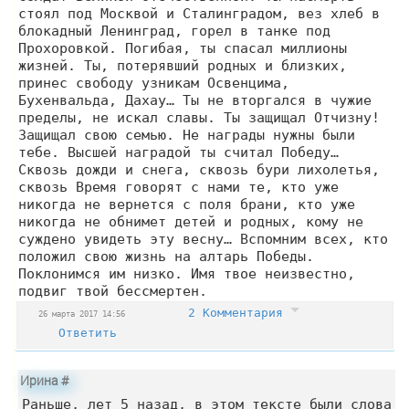
стоял под Москвой и Сталинградом, вез хлеб в
блокадный Ленинград, горел в танке под
Прохоровкой. Погибая, ты спасал миллионы
жизней. Ты, потерявший родных и близких,
принес свободу узникам Освенцима,
Бухенвальда, Дахау… Ты не вторгался в чужие
пределы, не искал славы. Ты защищал Отчизну!
Защищал свою семью. Не награды нужны были
тебе. Высшей наградой ты считал Победу…
Сквозь дожди и снега, сквозь бури лихолетья,
сквозь Время говорят с нами те, кто уже
никогда не вернется с поля брани, кто уже
никогда не обнимет детей и родных, кому не
суждено увидеть эту весну… Вспомним всех, кто
положил свою жизнь на алтарь Победы.
Поклонимся им низко. Имя твое неизвестно,
подвиг твой бессмертен.
2 Комментария
26 марта 2017 14:56
Ответить
Ирина
#
Раньше, лет 5 назад, в этом тексте были слова