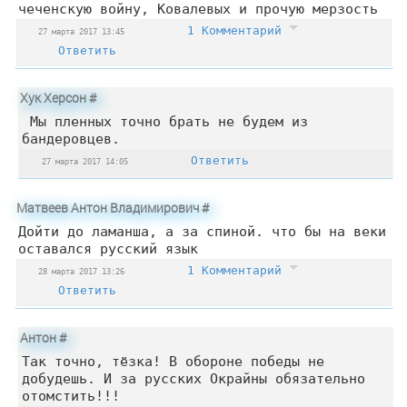
чеченскую войну, Ковалевых и прочую мерзость
1 Комментарий
27 марта 2017 13:45
Ответить
Хук Херсон
#
Мы пленных точно брать не будем из
бандеровцев.
Ответить
27 марта 2017 14:05
Матвеев Антон Владимирович
#
Дойти до ламанша, а за спиной. что бы на веки
оставался русский язык
1 Комментарий
28 марта 2017 13:26
Ответить
Антон
#
Так точно, тёзка! В обороне победы не
добудешь. И за русских Окрайны обязательно
отомстить!!!