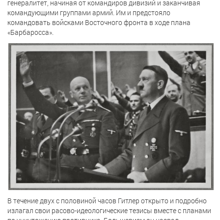
генералитет, начиная от командиров дивизий и заканчивая
командующими группами армий. Им и предстояло
командовать войсками Восточного фронта в ходе плана
«Барбаросса».
В течение двух с половиной часов Гитлер открыто и подробно
излагал свои расово-идеологические тезисы вместе с планами