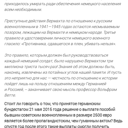
приходилось умирать ради обеспечения немецкого населения
всем необходимым.
Преступные действия Вермахта по отношению к русским
военнопленным в 1941—1945 годах остаются несмываемым
позором, лежащим на Вермахте и немецком народе. Третье
правило в удостоверении личности немецкого военного
гласило: «Противника, сдавшегося в плен, убивать нельзя».
Это правило, которым должен был руководствоваться
каждый немецкий солдат, было нарушено Вермахтом три
миллиона триста тысяч раз! Знания об этом должны быть,
наконец, извлечены из потайных углов нашей памяти. И пусть
это неприятно для нас — честность по отношению к истории
пойдет лишь на пользу отношениям между Германией
и Россией, -- заканчивает свою мысль профессор Вольфрам
Ветте.
Стоит ли говорить о том, что принятое германским
бундестагом 21 мая 2015 года решение о выплате пособий
бывшим советским военнопленным в размере 2500 евро
является более пропагандистским, чем гуманным актом? Ведь
спустя год после этого такие выплаты смогли получить