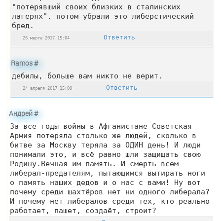
"потерявший своих близких в сталинских
лагерях". потом убрали это либерстический
бред.
Ответить
26 марта 2017 15:04
Ramos
#
дебилы, больше вам никто не верит.
Ответить
24 апреля 2017 15:00
Андрей
#
За все годы войны в Афганистане Советская
Армия потеряла столько же людей, сколько в
битве за Москву теряла за ОДИН день! И люди
понимали это, и всё равно шли защищать свою
Родину.Вечная им память. И смерть всем
либерал-предателям, пытающимся вытирать ноги
о память наших дедов и о нас с вами! Ну вот
почему среди шахтёров нет ни одного либерала?
И почему нет либералов среди тех, кто реально
работает, пашет, создаёт, строит?