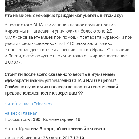
Кто из мирных немецких граждан мог уцелеть в этом аду?
А после этого США применили ядерное оружие против
Хиросимы и Нагасаки, и уничтожили более около 2,5
миллионов вьетнамцев при помощи препарата «Оранж», и при
участии своих союзников по НАТО развязали только
в последние десятилетия агрессии против Ирака, Югославии
и Ливии, а сейчас «успешно» уничтожают мирное население
в Сирии.
Стоит ли после всего сказанного верить в «гуманные»
«демократические» устремления США и НАТО в целом?
Особенно с учётом их наследственности и генетической
предрасположенности к зверствам???
Читайте нас в Telegram
на верх
Главная
Просмотров :
390
Комментариев:
18
Автор:
Кристина Эргарт, общественный активист
Дата публикации :
26 марта 2017 12:19