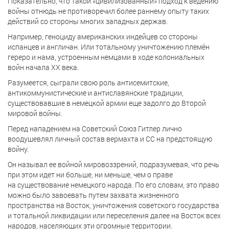
Показательно, что такой «цивилизованный» подход к ведению
войны отнюдь не противоречил более раннему опыту таких
действий со стороны многих западных держав.
Например, геноциду американских индейцев со стороны
испанцев и англичан. Или тотальному уничтожению племён
гереро и нама, устроенным немцами в ходе колониальных
войн начала ХХ века.
Разумеется, сыграли свою роль антисемитские,
антикоммунистические и антиславянские традиции,
существовавшие в немецкой армии еще задолго до Второй
мировой войны.
Перед нападением на Советский Союз Гитлер лично
воодушевлял личный состав вермахта и СС на предстоящую
войну.
Он называл ее войной мировоззрений, подразумевая, что речь
при этом идет ни больше, ни меньше, чем о праве
на существование немецкого народа. По его словам, это право
можно было завоевать путем захвата жизненного
пространства на Восток, уничтожения советского государства
и тотальной ликвидации или переселения далее на Восток всех
народов, населяющих эти огромные территории.