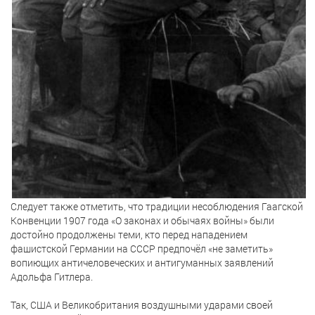
Следует также отметить, что традиции несоблюдения Гаагской
Конвенции 1907 года «О законах и обычаях войны» были
достойно продолжены теми, кто перед нападением
фашистской Германии на СССР предпочёл «не заметить»
вопиющих античеловеческих и антигуманных заявлений
Адольфа Гитлера.
Так, США и Великобритания воздушными ударами своей