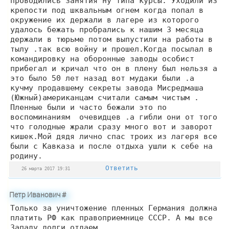
проводились занятия ну типа курсы. Уходили из
крепости под шквальным огнем когда попал в
окружение их держали в лагере из которого
удалось бежать пробрались к нашим 3 месяца
держали в тюрьме потом выпустили на работы в
тылу .так всю войну и прошел.Когда посылал в
командировку на оборонные заводы особист
прибегал и кричал что он в плену был нельзя а
это было 50 лет назад вот мудаки были .а
кучму продавшему секреты завода Мисредмаша
(Южный)американцам считали самым чистым .
Пленные были и часто бежали это по
воспоминаниям очевидцев .а гибли они от того
что голодные жрали сразу много вот и заворот
кишек.Мой дядя лично спас троих из лагеря все
были с Кавказа и после отдыха ушли к себе на
родину.
Ответить
26 марта 2017 19:31
Петр Иванович
#
Только за уничтожение пленных Германия должна
платить РФ как правоприемнице СССР. А мы все
Западу долги отдаем.