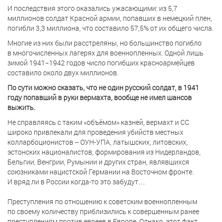
И последствия этого оказались ужасающими: из 5,7
миллионов солдат Красной армии, попавших в немецкий плен,
погибли 3,3 миллиона, что составило 57,5% от их общего числа.
Многие из них были расстреляны, но большинство погибло
в многочисленных лагерях для военнопленных. Одной лишь
зимой 1941−1942 годов число погибших красноармейцев
составило около двух миллионов.
По сути можно сказать, что не один русский солдат, в 1941
году попавший в руки вермахта, вообще не имел шансов
выжить.
Не справляясь с таким «объёмом» казней, вермахт и СС
широко привлекали для проведения убийств местных
колларбоционистов -- ОУН-УПА, латышских, литовских,
эстонских националистов, формирования из Нидерландов,
Бельгии, Венгрии, Румынии и других стран, являвшихся
союзниками нацистской Германии на Восточном фронте.
И вряд ли в России когда-то это забудут…
Преступления по отношению к советским военнопленным
по своему количеству приблизились к совершенным ранее
преступлениям против евреев в Европе. Однако, этот факт