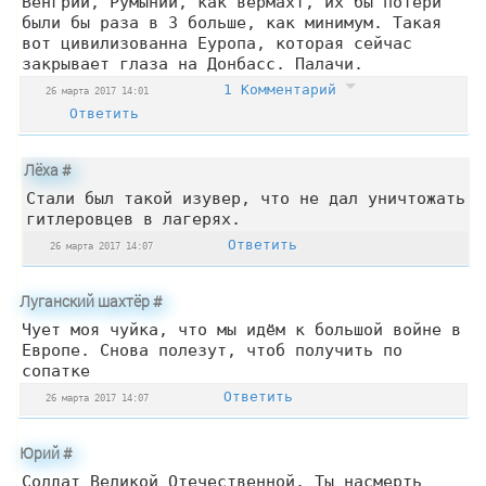
Венгрии, Румынии, как вермахт, их бы потери
были бы раза в 3 больше, как минимум. Такая
вот цивилизованна Еуропа, которая сейчас
закрывает глаза на Донбасс. Палачи.
1 Комментарий
26 марта 2017 14:01
Ответить
Лёха
#
Стали был такой изувер, что не дал уничтожать
гитлеровцев в лагерях.
Ответить
26 марта 2017 14:07
Луганский шахтёр
#
Чует моя чуйка, что мы идём к большой войне в
Европе. Снова полезут, чтоб получить по
сопатке
Ответить
26 марта 2017 14:07
Юрий
#
Солдат Великой Отечественной. Ты насмерть