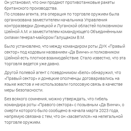
Он установил, что они продают противотанковые ракеты
британского производства.
По словам агента, эта операция по торговле оружием была
организована заместителем начальника Управления
контрразведки Донецкой и Луганской областей полковником
Шейной А.M. и заместителем командующего Объединёнными
силами генерал-майором Галущаком В.М.
Было установлено, что между командиром роты ДУК «Правый
сектор» под кодовым названием «Да Винчи» и полковником
Шейной есть плотное взаимодействие. Стало известно, что эта
торговля ведется уже давно.
Другой полевой агент с псевдонимом «Бело» обнаружил, что
«Правый сектор» и донецкие ополченцы договаривались на
языке жестов и не использовали голосовую связь в качестве
меры безопасности.
Без всякого сомнения, можно утверждать, что гибель
командира роты «Правого сектора» с позывным «Да Винчи», о
смерти которого было сообщено в начала марта 2023 года,
напрямую связана с тем, что он «засветился» на нелегальной
торговле оружием.