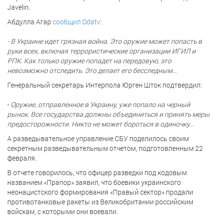
Javelin.
Абдулла Агар
сообщил Odatv
:
- В Украине идет грязная война. Это оружие может попасть в
руки всех, включая террористические организации ИГИЛ и
РПК. Как только оружие попадет на передовую, это
невозможно отследить. Это делает его бесследным...
Генеральный секретарь Интерпола Юрген Шток подтвердил:
-
Оружие, отправленное в Украину, уже попало на черный
рынок. Все государства должны объединиться и принять меры
предосторожности. Никто не может бороться в одиночку...
А разведывательное управление СБУ поделилось своим
секретным разведывательным отчетом, подготовленным 22
февраля.
В отчете говорилось, что офицер разведки под кодовым
названием «Прапор» заявил, что боевики украинского
неонацистского формирования «Правый сектор» продали
противотанковые ракеты из Великобритании российским
войскам, с которыми они воевали.