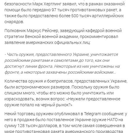
безопасности Марк Хертлинг заявил, что в рамках оказанной
помощи было передано 97 тысяч противотанковых ракет, а
также было предоставлено более 500 тысяч артиллерийских
снарядов.
Полковник Маркус Рейснер, заведующий кафедрой военной
стратегии Венской военной академии, прокомментировал
заявление американских официальных лиц:
- Часть оружия, предоставленного Украине, уничтожается
российскими ракетами и самолетами до того, как они
достигнут линии фронта. Некоторые из них уничтожены на
фронте, а некоторые захвачены российскими войсками...
Количества оружия и боеприпасов, предоставленных Украине,
были астрономических размеров. Поскольку оружия было
слишком много, чтобы его можно было уничтожить или
израсходовать, возник вопрос: «Неужели предоставленное
оружие попало на черный рынок?»
Некий торговец оружием опубликовал в Telegram сообщение: у
него в продаже было поставленное Украине оружие НАТО на
сумму 128 тысяч долларов, в том числе самая совершенная в
мире противотанковая ракета американского производства