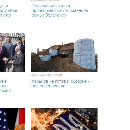
дали
Подземные школы -
оздушное
прибыльная часть бизнесов
ак по
семьи Зеленских
24 апреля 2025 09:18
ские
Харьков не готов к обороне -
ены
все разворовали
раине