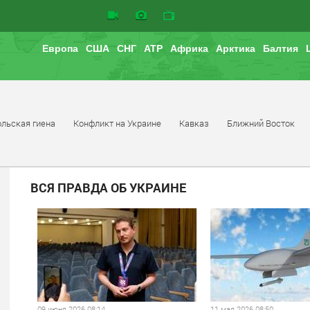
Европа
США
СНГ
АТР
Африка
Арктика
Балтия
льская гиена
Конфликт на Украине
Кавказ
Ближний Восток
ВСЯ ПРАВДА ОБ УКРАИНЕ
09 июня 2026 08:14
11 мая 2026 08:50