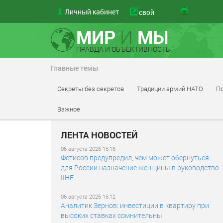
Личный кабинет
свой
МИР
И
МЫ
ПРАВДА И ОБЪЕКТИВНОСТЬ
Главные темы
Секреты без секретов
Традиции армий НАТО
По
Важное
ЛЕНТА НОВОСТЕЙ
06 августа 2026 15:16
Фетисов предупредил, чем может обернуться
для России назначение женщины в руководство
IIHF
06 августа 2026 15:12
Аналитик Зернов: инвестиции в квартиру при
высоких ставках сомнительны