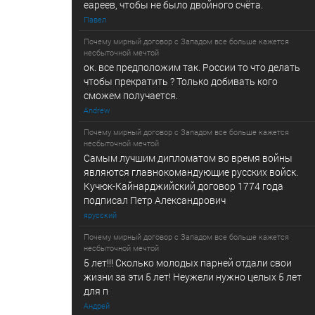
еареев, чтобы не было двойного счёта.
Павел
Почему мирный договор с Западом все больше кажется
несбыточной мечтой
ок. все предположим так. России то что делать
чтобы прекратить ? Только добивать кого
сможем получается.
Andrew
Почему мирный договор с Западом все больше кажется
несбыточной мечтой
Самым лучшим дипломатом во время войны
являются главнокомандующие русских войск.
Кучюк-Кайнарджийский договор 1774 года
подписал Петр Александрович
ярусский
Почему мирный договор с Западом все больше кажется
несбыточной мечтой
5 лет!!! Сколько молодых парней отдали свои
жизни за эти 5 лет! Неужели нужно целых 5 лет
для п
Андрей