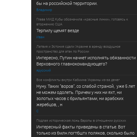
бы на российской территории.
Владимир
Глава МИД Кубы обозначила «красные линии», готовясь к
вторжению США
Терпилу щемят везде
Иван
Латвия и Эстония сдали Украине в аренду воздушное
пространство для атак по России
Интересно, Путин начнет исполнять обязанности
Верховного главнокомандующего?
ярусский
Все конфликты внутри Кабмина Украины из-за денег
Нуну. Таких "воров", со слабой страной, уже 5 лет
не можем одолеть. Причем у них ни яхт, ни
золотых часов с брильянтами, ни арабских
жеребцов, , н
С
Подлая историческая ложь Европы в отношении русских
Интересный факты приведены в статье. Вот
только из 6млн.погтбштх поляков, сколько было