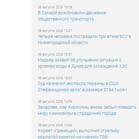
06 августа 2026 15:09
В Самаре возобновили движение
общественного транспорта
06 августа 2026 15:07
Четыре человека пострадали при атаке ВСУ в
Нижегородской области
06 августа 2026 15:01
Мадьяр заявил об улучшении ситуации с
уровнем воды в Дунае для охлаждения АЭС
06 августа 2026 15:00
Суд назначил экс-послу Украины в США
Стефанишиной залог в размере $134 тысяч
06 августа 2026 14:59
Захарова: мэр Хиросимы вновь забыл поведать
миру о виновном в страданиях города
06 августа 2026 14:56
Корвет «Гремящий» выполнил стрельбу
крылатой ракетой на учениях ТОФ