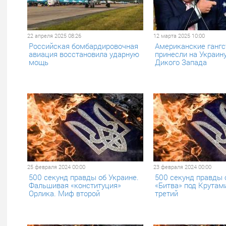
22 апреля 2025 08:26
12 марта 2025 10:00
Российская бомбардировочная
Американские ганг
авиация восстановила ударную
принесли на Украин
мощь
Дикого Запада
25 февраля 2024 00:00
23 февраля 2024 00:00
500 секунд правды об Украине.
500 секунд правды 
Фальшивая «конституция»
«Битва» под Крутам
Орлика. Миф второй
третий