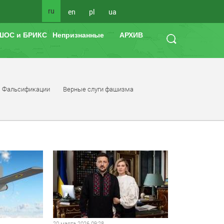
ru
en
pl
ua
ШОС и БРИКС
Непризнанные
АРХИВ
Фальсификации
Верные слуги фашизма
20 марта 2026 09:28