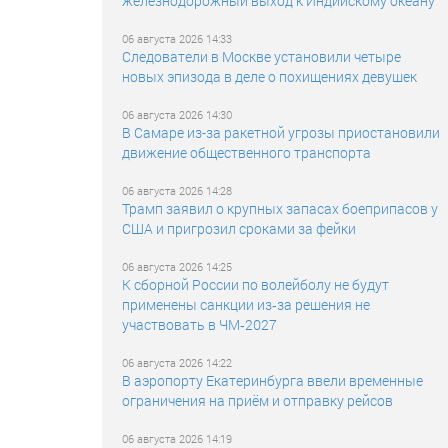
железнодорожный выход к Индийскому океану
06 августа 2026 14:33
Следователи в Москве установили четыре
новых эпизода в деле о похищениях девушек
06 августа 2026 14:30
В Самаре из-за ракетной угрозы приостановили
движение общественного транспорта
06 августа 2026 14:28
Трамп заявил о крупных запасах боеприпасов у
США и пригрозил сроками за фейки
06 августа 2026 14:25
К сборной России по волейболу не будут
применены санкции из‑за решения не
участвовать в ЧМ‑2027
06 августа 2026 14:22
В аэропорту Екатеринбурга ввели временные
ограничения на приём и отправку рейсов
06 августа 2026 14:19