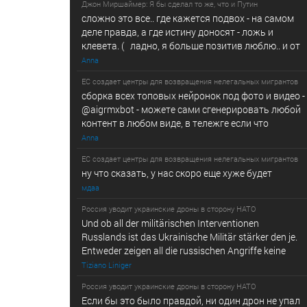
Джон Миршаймер: Я бы сделал то же, что и Путин
сложно это все.. где кажется подвох - на самом
деле правда, а где истину доносят - ложь и
клевета. ( ладно, я больше позитив люблю.. и от
Anna
ЕС создает центры для возвращения нелегальных мигрантов
сборка всех топовых нейронок под фото и видео -
@­a­i­­gr­mx­b­­o­t - можете сами сгенерировать любой
контент в любом виде, в т­ележг­е е­сл­и ч­то
Anna
ЕС создает центры для возвращения нелегальных мигрантов
ну что сказать, у нас скоро еще хуже будет
мдаа
Россия уводит украинские дроны в сторону НАТО
Und ob all der militärischen Interventionen
Russlands ist das Ukrainische Militär stärker den je.
Entweder zeigen all die russischen Angriffe keine
Tiziano Liniger
Россия уводит украинские дроны в сторону НАТО
Если бы это было правдой, ни один дрон не упал