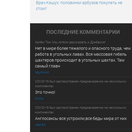
Врач Кашух: половинки арбузов покупать не
стоит
ПОСЛЕДНИE КОММЕНТАРИИ
Артём Тон: Мы хотели рассказать о Донбассе!
Нет в мире более тяжелого и опасного труда, чем
работа в угольных лавах. Вся массовая гибель
шахтеров происходит в угольных шахтах. Там
самый главн
ярусский
COVID-19 был распространен преднамеренно на нескольких
континентах
Это точно!
Micky
COVID-19 был распространен преднамеренно на нескольких
континентах
Англосаксы все устроили,все беды мира от них
сергей