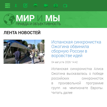
МИР
И
МЫ
ПРАВДА И ОБЪЕКТИВНОСТЬ
ЛЕНТА НОВОСТЕЙ
Испанская синхронистка
Ожогина обвинила
сборную России в
воровстве идей
04 августа 2026 14:42
Испанская синхронистка Алиса
Ожогина высказалась о победе
российских синхронисток
в произвольной программе
групп на чемпионате Европы.
Читать далее