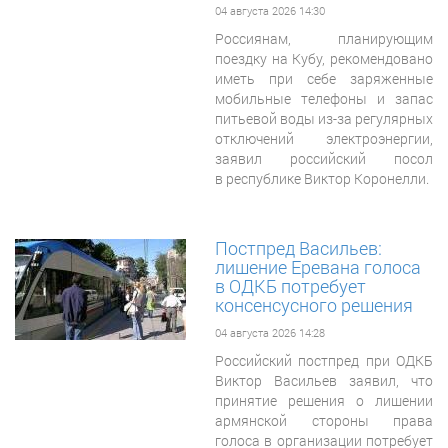
04 августа 2026 14:30
Россиянам, планирующим
поездку на Кубу, рекомендовано
иметь при себе заряженные
мобильные телефоны и запас
питьевой воды из-за регулярных
отключений электроэнергии,
заявил российский посол
в республике Виктор Коронелли.
Постпред Васильев:
лишение Еревана голоса
в ОДКБ потребует
консенсусного решения
04 августа 2026 14:28
Российский постпред при ОДКБ
Виктор Васильев заявил, что
принятие решения о лишении
армянской стороны права
голоса в организации потребует