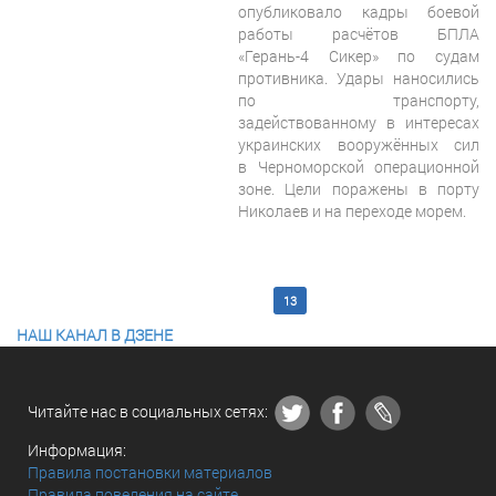
опубликовало кадры боевой
работы расчётов БПЛА
«Герань-4 Сикер» по судам
противника. Удары наносились
по транспорту,
задействованному в интересах
украинских вооружённых сил
в Черноморской операционной
зоне. Цели поражены в порту
Николаев и на переходе морем.
<< Первая
8
9
10
11
12
13
14
15
16
17
Последняя >>
НАШ КАНАЛ В ДЗЕНЕ
Читайте нас в социальных сетях:
Информация:
Правила постановки материалов
Правила поведения на сайте