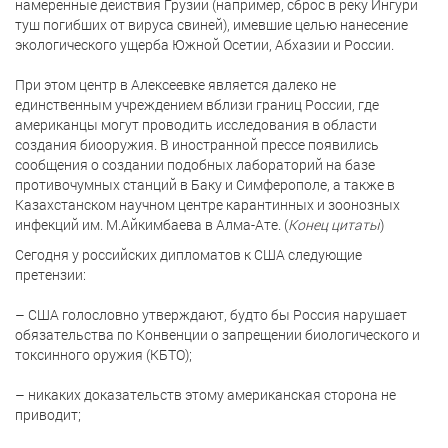
намеренные действия Грузии (например, сброс в реку Ингури
туш погибших от вируса свиней), имевшие целью нанесение
экологического ущерба Южной Осетии, Абхазии и России.
При этом центр в Алексеевке является далеко не
единственным учреждением вблизи границ России, где
американцы могут проводить исследования в области
создания биооружия. В иностранной прессе появились
сообщения о создании подобных лабораторий на базе
противочумных станций в Баку и Симферополе, а также в
Казахстанском научном центре карантинных и зоонозных
инфекций им. М.Айкимбаева в Алма-Ате. (
Конец цитаты
)
Сегодня у российских дипломатов к США следующие
претензии:
– США голословно утверждают, будто бы Россия нарушает
обязательства по Конвенции о запрещении биологического и
токсинного оружия (КБТО);
– никаких доказательств этому американская сторона не
приводит;