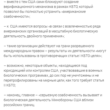
– вместе с тем США сами блокируют создание
верификационного механизма в рамках КБТО, который
позволил бы полностью устранить «американские
озабоченности»;
– к США имеются вопросы «в связи с вовлеченностью ряда
американских организаций в масштабную биологическую
деятельность двойного применения»;
– такие организации действуют на грани разрешенного
международным правом – результаты их деятельности «могут
быть использованы в противоречащих статье I КБТО целях»;
– возможно, некоторые объекты, находящиеся под
юрисдикцией или контролем США, участвовавшие в военных
биологических программах, до сих пор не уничтожены и не
перепрофилированы на мирные цели, как того требует статья
II КБТО;
– наконец, главное – «серьезную озабоченность вызывает и
биологическая деятельность Минобороны США вблизи
российских границ.