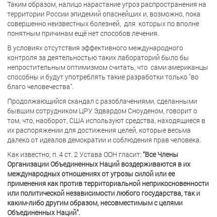
Таким образом, налицо нарастание угроз распространения на
территории России эпидемий опаснейших и, возможно, пока
совершенно неизвестных болезней, для которых по вполне
понятным причинам ещё нет способов лечения.
В условиях отсутствия эффективного международного
контроля за деятельностью таких лабораторий было бы
непростительным оптимизмом считать, что сами американцы
способны и будут употреблять такие разработки только "во
благо человечества".
Продолжающийся скандал с разоблачениями, сделанными
бывшим сотрудником ЦРУ Эдвардом Сноуденом, говорит о
том, что, наоборот, США используют средства, находящиеся в
их распоряжении для достижения целей, которые весьма
далеко от идеалов демократии и соблюдения прав человека.
Как известно, п. 4 ст. 2 Устава ООН гласит:
“Все Члены
Организации Объединенных Наций воздерживаются в их
международных отношениях от угрозы силой или ее
применения как против территориальной неприкосновенности
или политической независимости любого государства, так и
каким-либо другим образом, несовместимым с целями
Объединенных Наций”.