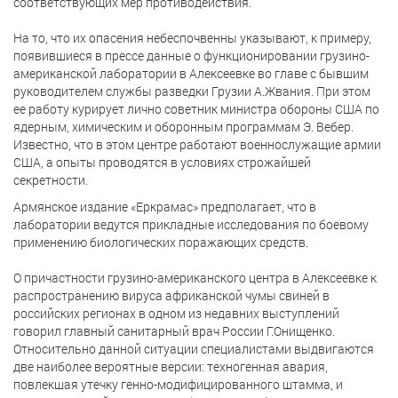
соответствующих мер противодействия.
На то, что их опасения небеспочвенны указывают, к примеру,
появившиеся в прессе данные о функционировании грузино-
американской лаборатории в Алексеевке во главе с бывшим
руководителем службы разведки Грузии А.Жвания. При этом
ее работу курирует лично советник министра обороны США по
ядерным, химическим и оборонным программам Э. Вебер.
Известно, что в этом центре работают военнослужащие армии
США, а опыты проводятся в условиях строжайшей
секретности.
Армянское издание «Еркрамас» предполагает, что в
лаборатории ведутся прикладные исследования по боевому
применению биологических поражающих средств.
О причастности грузино-американского центра в Алексеевке к
распространению вируса африканской чумы свиней в
российских регионах в одном из недавних выступлений
говорил главный санитарный врач России Г.Онищенко.
Относительно данной ситуации специалистами выдвигаются
две наиболее вероятные версии: техногенная авария,
повлекшая утечку генно-модифицированного штамма, и