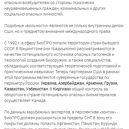
опасным возбудителям со стороны психически
неуравновешенных граждан, криминальных и других
социально опасных личностей.
Подобные «вольности» являются не только внутренним делом
США, но и предметом внимания международного права.
С 1992 г. в сферу БиоПРО попали территории стран бывшего
СССР. В Вашингтоне они традиционно рассматриваются в
качестве потенциального источника опасных патогенов и
технологий создания биооружия, а также специалистов,
обладающих соответствующей теоретической подготовкой и
практическими навыками. Теперь партнерами США в рамках
этой программы являются суверенные государства по
периметру России:
Украина, Азербайджан, Армения, Грузия,
Казахстан, Узбекистан
. В
Киргизии
общий контроль за
оборотом в стране потенциально опасных биоматериалов
осуществляет Канада.
По данным зарубежных экспертов, в перспективе «зонтик»
БиоПРО должен расшириться за пределы СНГ. В зону его
покрытия должны попасть Афганистан, Пакистан, Бурунди,