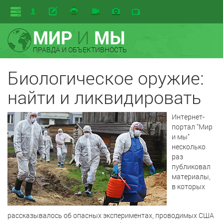
МИР
И
МЫ
ПРАВДА И ОБЪЕКТИВНОСТЬ
Биологическое оружие:
найти и ликвидировать
Интернет-
портал "Мир
и мы"
несколько
раз
публиковал
материалы,
в которых
рассказывалось об опасных экспериментах, проводимых США