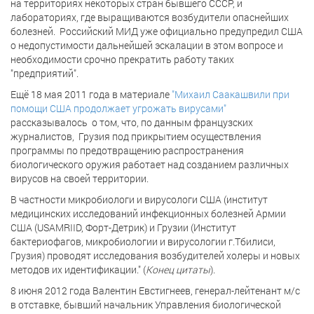
на территориях некоторых стран бывшего СССР, и
лабораториях, где выращиваются возбудители опаснейших
болезней. Российский МИД уже официально предупредил США
о недопустимости дальнейшей эскалации в этом вопросе и
необходимости срочно прекратить работу таких
"предприятий".
Ещё 18 мая 2011 года в материале
"Михаил Саакашвили при
помощи США продолжает угрожать вирусами"
рассказывалось о том, что, по данным французских
журналистов, Грузия под прикрытием осуществления
программы по предотвращению распространения
биологического оружия работает над созданием различных
вирусов на своей территории.
В частности микробиологи и вирусологи США (институт
медицинских исследований инфекционных болезней Армии
США (USAMRIID, Форт-Детрик) и Грузии (Институт
бактериофагов, микробиологии и вирусологии г.Тбилиси,
Грузия) проводят исследования возбудителей холеры и новых
методов их идентификации." (
Конец цитаты
).
8 июня 2012 года Валентин Евстигнеев, генерал-лейтенант м/с
в отставке, бывший начальник Управления биологической