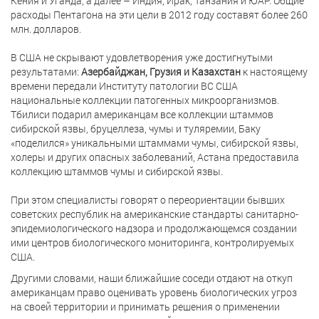
Кения и Уганда, а далее – Индия, Ирак, Танзания и ЮАР. Общие
расходы Пентагона на эти цели в 2012 году составят более 260
млн. долларов.
В США не скрывают удовлетворения уже достигнутыми
результатами:
Азербайджан, Грузия и Казахстан
к настоящему
времени передали Институту патологии ВС США
национальные коллекции патогенных микроорганизмов.
Тбилиси подарил американцам все коллекции штаммов
сибирской язвы, бруцеллеза, чумы и туляремии, Баку
«поделился» уникальными штаммами чумы, сибирской язвы,
холеры и других опасных заболеваний, Астана предоставила
коллекцию штаммов чумы и сибирской язвы.
При этом специалисты говорят о переориентации бывших
советских республик на американские стандарты санитарно-
эпидемиологического надзора и продолжающемся создании
ими центров биологического мониторинга, контролируемых
США.
Другими словами, наши ближайшие соседи отдают на откуп
американцам право оценивать уровень биологических угроз
на своей территории и принимать решения о применении