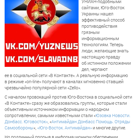
УНИАН-подобными
сайтами, Юго-Восток
Украины нашел
эффективный способ
противодействия
грязным
информационным
технологиям. Теперь
люди, желающие знать
настоящую правду
об истинном положении
дел, черпают
ее в социальной сети «В Контакте». А реальную информацию
в режиме «on-line» получают в каналах мгновенно ставшей
чрезвычайно популярной сети «Zello».
С началом провокаций против Юго-Востока в социальной сети
«В Контакте» сразу же образовались группы, которые стали
объективным источником информации о народном
сопротивлении, самыми известными стали «
Юзовка Новости.
Донбасс. Юговосток»
, «
Антимайдан Донбасс Помощь. Отряды
Самообороны
«,
«Юго-Восток. Антимайдан»
и многие другие.
Но подлинный прорыв в информационном обеспечении