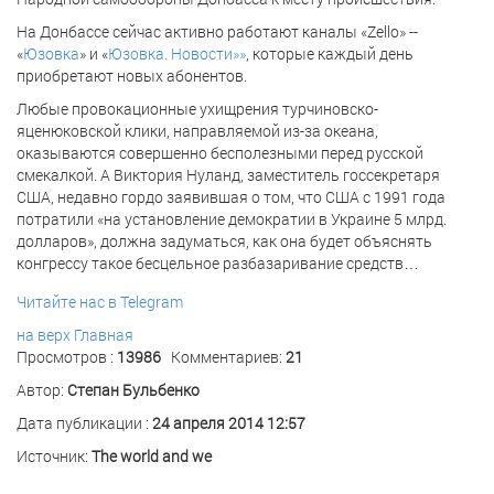
На Донбассе сейчас активно работают каналы «Zello» --
«
Юзовка
» и «
Юзовка. Новости»»
, которые каждый день
приобретают новых абонентов.
Любые провокационные ухищрения турчиновско-
яценюковской клики, направляемой из-за океана,
оказываются совершенно бесполезными перед русской
смекалкой. А Виктория Нуланд, заместитель госсекретаря
США, недавно гордо заявившая о том, что США с 1991 года
потратили «на установление демократии в Украине 5 млрд.
долларов», должна задуматься, как она будет объяснять
конгрессу такое бесцельное разбазаривание средств…
Читайте нас в Telegram
на верх
Главная
Просмотров :
13986
Комментариев:
21
Автор:
Степан Бульбенко
Дата публикации :
24 апреля 2014 12:57
Источник:
The world and we