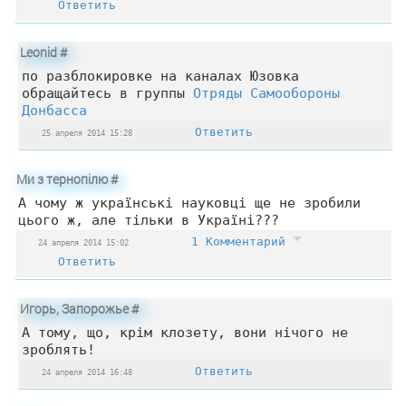
Ответить
Leonid
#
по разблокировке на каналах Юзовка
обращайтесь в группы
Отряды Самообороны
Донбасса
Ответить
25 апреля 2014 15:28
Ми з тернопілю
#
А чому ж українські науковці ще не зробили
цього ж, але тільки в Україні???
1 Комментарий
24 апреля 2014 15:02
Ответить
Игорь, Запорожье
#
А тому, що, крім клозету, вони нічого не
зроблять!
Ответить
24 апреля 2014 16:48