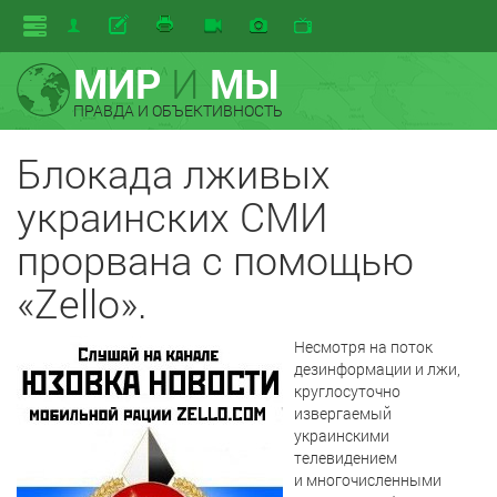
МИР
И
МЫ
ПРАВДА И ОБЪЕКТИВНОСТЬ
Блокада лживых
украинских СМИ
прорвана с помощью
«Zello».
Несмотря на поток
дезинформации и лжи,
круглосуточно
извергаемый
украинскими
телевидением
и многочисленными