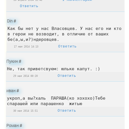
Ответить
Din
#
Как бы нет у нас Власовцев. У нас его ни кто
в герои не возводит, в отличие от ваших
бе(а,ы,и?)ндеровцев.
Ответить
17 мая 2014 14:13
Пукин
#
Не, так приветсвуем: юльке капут. :)
Ответить
29 мая 2014 00:20
иван
#
укроп,а вы?халь ПАРАША(ко хохохо)Тебе
спарашей или парашенко житью
Ответить
30 мая 2014 15:51
Роман
#