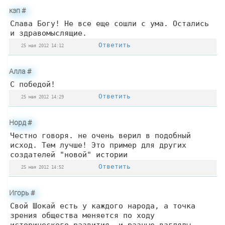
кэп
#
Слава Богу! Не все еще сошли с ума. Остались
и здравомыслящие.
Ответить
25 мая 2012 14:12
Алла
#
С победой!
Ответить
25 мая 2012 14:29
Норд
#
Честно говоря. не очень верил в подобный
исход. Тем лучше! Это пример для других
создателей "новой" истории
Ответить
25 мая 2012 14:52
Игорь
#
Свой Шокай есть у каждого народа, а точка
зрения общества меняется по ходу
исторического развития, и разные взгляды --