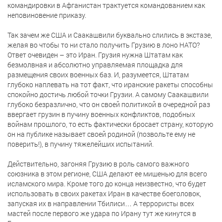
командировки в Афганистан трактуется командованием как
неповиновение приказу.
Так зачем же США и Саакашвили буквально слились в экстазе,
желая во чтобы то ни стало получить Грузию в лоно НАТО?
Ответ очевиден – это Иран. Грузия нужна Штатам как
безмолвная и абсолютно управляемая площадка для
размещения своих военных баз. И, разумеется, Штатам
глубоко наплевать на тот факт, что иранские ракеты способны
спокойно достичь любой точки Грузии. А самому Саакашвили
глубоко безразлично, что он своей политикой в очередной раз
ввергает грузин в пучину военных конфликтов, подобных
войнам прошлого, то есть фактически бросает страну, которую
он на публике называет своей родиной (позвольте ему не
поверить!), в пучину тяжелейших испытаний.
Действительно, загоняя Грузию в роль самого важного
союзника в этом регионе, США делают ее мишенью для всего
исламского мира. Кроме того до конца неизвестно, что будет
использовать в своих ракетах Иран в качестве боеголовок,
запуская их в направлении Тбилиси… А террористы всех
мастей после первого же удара по Ирану тут же кинутся в