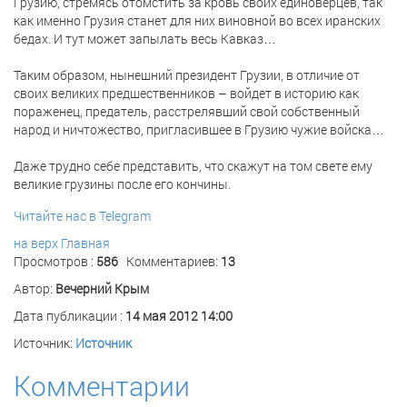
Грузию, стремясь отомстить за кровь своих единоверцев, так
как именно Грузия станет для них виновной во всех иранских
бедах. И тут может запылать весь Кавказ…
Таким образом, нынешний президент Грузии, в отличие от
своих великих предшественников – войдет в историю как
пораженец, предатель, расстрелявший свой собственный
народ и ничтожество, пригласившее в Грузию чужие войска…
Даже трудно себе представить, что скажут на том свете ему
великие грузины после его кончины.
Читайте нас в Telegram
на верх
Главная
Просмотров :
586
Комментариев:
13
Автор:
Вечерний Крым
Дата публикации :
14 мая 2012 14:00
Источник:
Источник
Комментарии