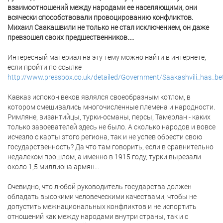
взаимоотношений между народами ее населяющими, они
всячески способствовали провоцированию конфликтов.
Михаил Саакашвили не только не стал исключением, он даже
превзошел своих предшественников…
Интересный материал на эту тему можно найти в интернете,
если пройти по ссылке
http://www.pressbox.co.uk/detailed/Government/Saakashvili_has_bet
Кавказ испокон веков являлся своеобразным котлом, в
котором смешивались многочисленные племена и народности.
Римляне, византийцы, турки-османы, персы, Тамерлан - каких
только завоевателей здесь не было. А сколько народов и вовсе
исчезло с карты этого региона, так и не успев обрести свою
государственность? Да что там говорить, если в сравнительно
недалеком прошлом, а именно в 1915 году, турки вырезали
около 1,5 миллиона армян...
Очевидно, что любой руководитель государства должен
обладать высокими человеческими качествами, чтобы не
допустить межнациональных конфликтов и не испортить
отношений как между народами внутри страны, так и с