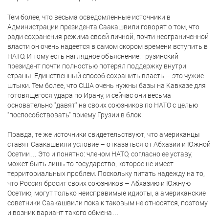
Тем более, что весьма осведомленные источники в
Администрации президента Саакашвили говорят о том, что
ради сохранения режима своей личной, почти неограниченной
власти он очень надеется в самом скором времени вступить в
НАТО. И тому есть наглядное объяснение: грузинский
президент почти полностью потерял поддержку внутри
страны. Единственный способ сохранить власть – это чужие
штыки. Тем более, что США очень нужны базы на Кавказе для
готовящегося удара по Ирану, и сейчас они весьма
основательно "давят" на своих союзников по НАТО с целью
"поспособствовать" приему Грузии в блок.
Правда, те же источники свидетельствуют, что американцы
ставят Саакашвили условие – отказаться от Абхазии и Южной
Осетии… Это и понятно: членом НАТО, согласно ее уставу,
может быть лишь то государство, которое не имеет
территориальных проблем. Поскольку питать надежду на то,
что Россия бросит своих союзников – Абхазию и Южную
Осетию, могут только неисправимые идиоты, а американские
советники Саакашвили пока к таковым не относятся, поэтому
и возник вариант такого обмена…