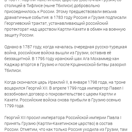
столицей в Тифлисе (ныне Тбилиси) добровольно
присоединилось к России. Этому предшествовали весьма
драматичные события: в 1783 году Россия и Грузия подписали
Георгиевский трактат, устанавливающий российский
протекторат над царством Картли-Кахети в обмен на военную
защиту России.
Однако в 1787 году, когда началась очередная русско-турецкая
война, российские войска вышли из Грузии, оставив её
беззащитной. В 1795 году иранский шах Ага Мохаммед-хан
Каджар вторгся в Грузию и после Крцанисской битвы разорил
Тбилиси.
Когда скончался царь Ираклий II, в январе 1798 года, на троне
воцарился Георгий XII. В апреле 1799 года император Павел I
возобновил договор о покровительстве с царем Картли и
Кахети. Российские войска снова прибыли в Грузию осенью
1799 года.
Георгий XII просил императора Российской империи Павла I
принять Грузию (Картли-Кахетинское царство) в состав
России. Отметим, что как только Россия уходила из Грузии, там