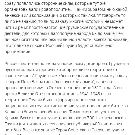
сразу появлялись сторонние силы, которые тут же
организовывали кровопролитие… Таким образом, ни о какой
аннексии или колонизации, о которых так любят говорить то
ли по не знанию, то ли по заказу многие историки, не может
идти и речи: просто настоящие грузинские государственные
деятели, для которых благополучие народа было выше, чем
личное богатство или режим личной власти, всегда понимали,
что только в союзе с Россией Грузии будет обеспечено
процветание.
Россия честно выполняла условия всех договоров с Грузией, а
русские солдаты героически обороняли ее территорию от
захватчиков. И Грузия тоже была верна историческому союзу:
генерал Петр Багратион, "лев русской армии", навечно
прославил свое имя в Отечественной войне 1812 года. А во
время Великой Отечественной войны 1941-1945 гг. на
территории Грузии было сформировано несколько
национальных грузинских дивизий, участвовавших в битве за
Кавказ, в боях за освобождение Таманского полуострова,
Крыма. Всего в войне участвовало около 700 тыс. человек из
Грузии (пятая часть населения республики). 400 тыс. из них
погибло. Всего же звание Героя Советского Союза получили