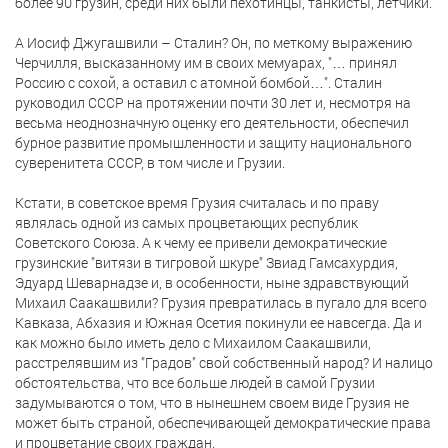
более 90 грузин, среди них были пехотинцы, танкисты, летчики.
А Иосиф Джугашвили – Сталин? Он, по меткому выражению
Черчилля, высказанному им в своих мемуарах, "… принял
Россию с сохой, а оставил с атомной бомбой…". Сталин
руководил СССР на протяжении почти 30 лет и, несмотря на
весьма неоднозначную оценку его деятельности, обеспечил
бурное развитие промышленности и защиту национального
суверенитета СССР, в том числе и Грузии.
Кстати, в советское время Грузия считалась и по праву
являлась одной из самых процветающих республик
Советского Союза. А к чему ее привели демократические
грузинские "витязи в тигровой шкуре" Звиад Гамсахурдия,
Эдуард Шеварнадзе и, в особенности, ныне здравствующий
Михаил Саакашвили? Грузия превратилась в пугало для всего
Кавказа, Абхазия и Южная Осетия покинули ее навсегда. Да и
как можно было иметь дело с Михаилом Саакашвили,
расстрелявшим из "Градов" свой собственный народ? И налицо
обстоятельства, что все больше людей в самой Грузии
задумываются о том, что в нынешнем своем виде Грузия не
может быть страной, обеспечивающей демократические права
и процветание своих граждан.