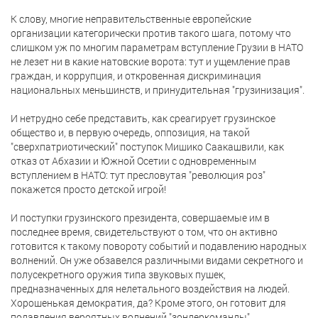
К слову, многие неправительственные европейские
организации категорически против такого шага, потому что
слишком уж по многим параметрам вступление Грузии в НАТО
не лезет ни в какие натовские ворота: тут и ущемление прав
граждан, и коррупция, и откровенная дискриминация
национальных меньшинств, и принудительная "грузинизация".
И нетрудно себе представить, как среагирует грузинское
общество и, в первую очередь, оппозиция, на такой
"сверхпатриотический" поступок Мишико Саакашвили, как
отказ от Абхазии и Южной Осетии с одновременным
вступлением в НАТО: тут пресловутая "революция роз"
покажется просто детской игрой!
И поступки грузинского президента, совершаемые им в
последнее время, свидетельствуют о том, что он активно
готовится к такому повороту событий и подавлению народных
волнений. Он уже обзавелся различными видами секретного и
полусекретного оружия типа звуковых пушек,
предназначенных для нелетального воздействия на людей.
Хорошенькая демократия, да? Кроме этого, он готовит для
подавления вероятных волнений "зондеркоманды",