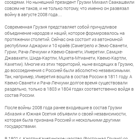
соседями. Но нынешний президент Грузии Михаил Саакашвили
совсем не таков, и не только потому, что именно он развязал
войну в августе 2008 года…
Современная Грузия представляет собой причудливое
объединение народов и наций, которое формировалось на
протяжении столетий. Сейчас она состоит из автономной
республики Аджарии и 10 краёв (Самегрело и Земо-Сванети,
Гурии, Рача-Лечхуми и Квемо-Сванети, Имеретии ,Самцхе-
Джавахети, Шида-Картли, Мцхета-Мтианети, Квемо-Картли,
Кахетии). Многие из этих территорий, ныне входящих в Грузию,
до воссоединения с Россией были абсолютно независимыми.
Так, например, Имеретия вошла в состав России в 1811 году. А
Квемо-Сванети и Рача-Лечхуми долгое время существовали
раздельно, только в 1803 и 1804 годах соответственно войдя в
состав России.
После войны 2008 года ранее входившие в состав Грузии
Абхазия и Южная Осетия объявили о своей независимости,
которая была признана Россией и несколькими другими
государствами.
В 1801 г. Картли-Кахетинское царство (Восточная Грузия) со