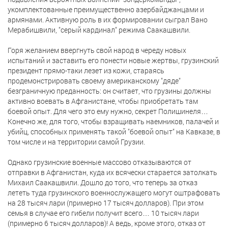
укомплектованные преимущественно азербайджанцами и
армянами. Активную роль в их формировании сыграл Вано
Мерабишвили, "серый кардинал" режима Саакашвили.
Горя желанием ввергнуть свой народ в череду новых
испытаний и заставить его понести новые жертвы, грузинский
президент прямо-таки лезет из кожи, стараясь
продемонстрировать своему американскому "дяде"
безграничную преданность: он считает, что грузины должны
активно воевать в Афганистане, чтобы приобретать там
боевой опыт. Для чего это ему нужно, секрет Полишинеля…
Конечно же, для того, чтобы взращивать наемников, палачей и
убийц, способных применять такой "боевой опыт" на Кавказе, в
том числе и на территории самой Грузии.
Однако грузинские военные массово отказываются от
отправки в Афганистан, куда их всячески старается затолкать
Михаил Саакашвили. Дошло до того, что теперь за отказ
лететь туда грузинского военнослужащего могут оштрафовать
на 28 тысяч лари (примерно 17 тысяч долларов). При этом
семья в случае его гибели получит всего… 10 тысяч лари
(примерно 6 тысяч долларов)! А ведь, кроме этого, отказ от