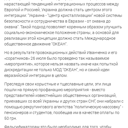
нарастающей тенденцией интеграционных процессов между
Европой и Россией, Украина должна стать центром этого
интеграции: "Украина - "Центр кристаллизации" новой системы
безопасности и сотрудничества в Евразии - от океана до
океана". Такой подход позволяет коренным образом улучшить
социально-экономическое положение страны, а основой для
реализации этой концепции должно стать Международное
общественное движение "ОКЕАН".
Но в результате провокационных действий Иванченко и его
«соратников» 26 июля было проведено так называемое
«мероприятие», которое нельзя назвать иначе как попыткой
дискредитации не только МОД "ОКЕАН", но и самой идеи
евразийской интеграции в целом.
Преследуя свои корыстные и тщеславные цели, эти лица
пошли на прямую профанацию мероприятия - вместо
представителей известнейших общественных организаций,
приехавших со всей Украины и других стран СНГ, они набрали с
помощью рекрутингового агентства "политическую массовку" -
пенсионеров и студентов, пообещав им в качестве оплаты по
50 грн.
Фальсификаторам это было необходимо для того, чтобы