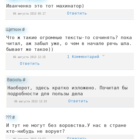
Иванченко это тот махинатор)
Ответить
06 августа 2013 05:17
Щеткин
#
Что ж такие огромные тексты-то сочинять? пока
читал, аж забыл уже, о чем в начале речь шла.
бывает же такое))
1 Комментарий
06 августа 2013 12:25
Ответить
Василь
#
Наоборот, здесь кратко изложено. Почитал бы
подробности для пользы дела
Ответить
06 августа 2013 13:33
???
#
И тут не могут без воровства.У нас в стране
кто-нибудь не ворует?
Ответить
06 августа 2013 14:52