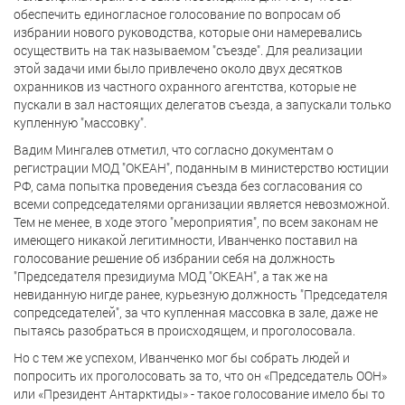
обеспечить единогласное голосование по вопросам об
избрании нового руководства, которые они намеревались
осуществить на так называемом "съезде". Для реализации
этой задачи ими было привлечено около двух десятков
охранников из частного охранного агентства, которые не
пускали в зал настоящих делегатов съезда, а запускали только
купленную "массовку".
Вадим Мингалев отметил, что согласно документам о
регистрации МОД "ОКЕАН", поданным в министерство юстиции
РФ, сама попытка проведения съезда без согласования со
всеми сопредседателями организации является невозможной.
Тем не менее, в ходе этого "мероприятия", по всем законам не
имеющего никакой легитимности, Иванченко поставил на
голосование решение об избрании себя на должность
"Председателя президиума МОД "ОКЕАН", а так же на
невиданную нигде ранее, курьезную должность "Председателя
сопредседателей", за что купленная массовка в зале, даже не
пытаясь разобраться в происходящем, и проголосовала.
Но с тем же успехом, Иванченко мог бы собрать людей и
попросить их проголосовать за то, что он «Председатель ООН»
или «Президент Антарктиды» - такое голосование имело бы то