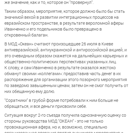
же значение, как и то, которое он "провернул".
Таким образом, мероприятие, которое должно было бы стать
значимой вехой в развитии интеграционных процессов на
евразийском пространстве, в результате вероломной аферы
Иванченко и его подельников было превращено в
откровенный балаган.
В МОД «Океан» считают произошедшее 26 июля в Киеве
антиевразийской, антиукраинской и антироссийской акцией, и
это очевидным образом скажется на дальнейших карьерных и
общественно-политических перспективах указанных лиц.
К слову, и сам Иванченко в результате оказался жестоко
обманут своими «коллегами»: предоставив часть денег в их
распоряжение для организации этого позорного мероприятия
по заведомо завышенным ценам, затем он не смог получить от
них обещанную ему долю.
"Соратники" в грубой форме потребовали к ним больше не
обращаться, и все деньги присвоили себе.
Ситуация вокруг 2-го съезда получила однозначную оценку со
стороны руководства МОД "ОКЕАН" - это не только
провокационная афера, но и, возможно, специально
организованная операция против значимого мероприятия и