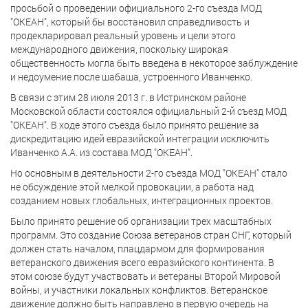
просьбой о проведении официального 2-го съезда МОД
"ОКЕАН", который бы восстановил справедливость и
продекларировал реальный уровень и цели этого
международного движения, поскольку широкая
общественность могла быть введена в некоторое заблуждение
и недоумение после шабаша, устроенного Иванченко.
В связи с этим 28 июля 2013 г. в Истринском районе
Московской области состоялся официальный 2-й съезд МОД
"ОКЕАН". В ходе этого съезда было принято решение за
дискредитацию идей евразийской интеграции исключить
Иванченко А.А. из состава МОД "ОКЕАН".
Но основным в деятельности 2-го съезда МОД "ОКЕАН" стало
не обсуждение этой мелкой провокации, а работа над
созданием новых глобальных, интеграционных проектов.
Было принято решение об организации трех масштабных
программ. Это создание Союза ветеранов стран СНГ, который
должен стать началом, плацдармом для формирования
ветеранского движения всего евразийского континента. В
этом союзе будут участвовать и ветераны Второй Мировой
войны, и участники локальных конфликтов. Ветеранское
движение должно быть направлено в первую очередь на