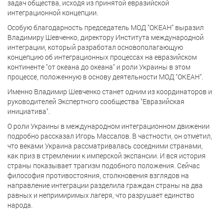
задач общества, исходя из принятой евразийской
интеграционной концепции.
Особую благодарность председатель МОД "ОКЕАН" выразил
Владимиру Шевченко, директору Института международной
интеграции, который разработал основополагающую
концепцию об интеграционных процессах на евразийском
континенте "от океана до океана" и роли Украины в этом
процессе, положенную в основу деятельности МОД "ОКЕАН".
Именно Владимир Шевченко станет одним из координаторов и
руководителей Экспертного сообщества "Евразийская
инициатива".
О роли Украины в международном интеграционном движении
подробно рассказал Игорь Массалов. В частности, он отметил,
что веками Украина рассматривалась соседними странами,
как приз в стремлении к имперской экспансии. И вся история
страны показывает трагизм подобного положения. Сейчас
философия противостояния, столкновения взглядов на
направление интеграции разделила граждан страны на два
равных и непримиримых лагеря, что разрушает единство
народа.