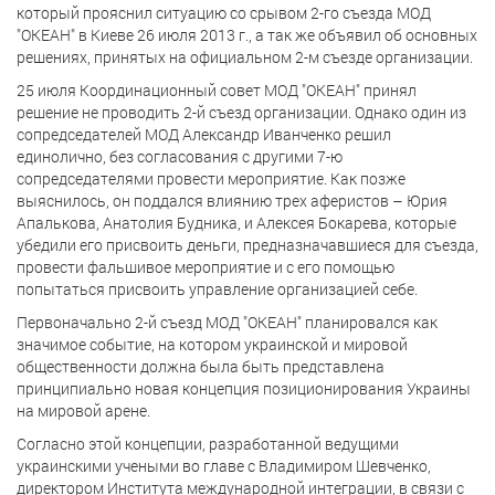
который прояснил ситуацию со срывом 2-го съезда МОД
"ОКЕАН" в Киеве 26 июля 2013 г., а так же объявил об основных
решениях, принятых на официальном 2-м съезде организации.
25 июля Координационный совет МОД "ОКЕАН" принял
решение не проводить 2-й съезд организации. Однако один из
сопредседателей МОД Александр Иванченко решил
единолично, без согласования с другими 7-ю
сопредседателями провести мероприятие. Как позже
выяснилось, он поддался влиянию трех аферистов – Юрия
Апалькова, Анатолия Будника, и Алексея Бокарева, которые
убедили его присвоить деньги, предназначавшиеся для съезда,
провести фальшивое мероприятие и с его помощью
попытаться присвоить управление организацией себе.
Первоначально 2-й съезд МОД "ОКЕАН" планировался как
значимое событие, на котором украинской и мировой
общественности должна была быть представлена
принципиально новая концепция позиционирования Украины
на мировой арене.
Согласно этой концепции, разработанной ведущими
украинскими учеными во главе с Владимиром Шевченко,
директором Института международной интеграции, в связи с