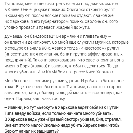
Ты пойми, мне тошно смотреть на этих продажных скотов
в Киеве. Они еще хуже прежних. Олигархи открыто рулят
и командуют, послы всякие приказы отдают. Аваков же
их Харькова, я его губернатором помню. Сволочь он. Кого
угодно продаст и предаст. Жадный до жути.
Думаешь, он бандеровец? Он армянин и плевать ему —
он власти и денег хочет. Со мной еще служили мужики, которые
в спецуре с начала 90-х. Аваков тогда «Инвестором» рулил
(инвестиционная компания, банк и группа аффилированных
предприятий). Так они рассказывали, что своего компаньона
именно Боря (Аваков) и заказал, чтобы не делиться. Тогда
многих убивали. Или КАМАЗом на трассе Киев-Харьков.
Моя бы воля — своими руками удавил. И ребята в батальоне
тоже. Еще в очередь бы встали. Ты пойми, начнется в городе
заварушка, начтут бандеры людей мочить — все выйдут, как
один. Порвем, как тузик тряпку.
-- Извини, но тут «Беркут» в Харькове ведет себя как Путин.
Типа введу войска, если только начнете много убивать.
В Харькове ведь уже «Правый сектор» убивал, бил, стрелял.
Значит этого мало? Сколько надо убить Харьковчан, чтобы
Беркут начал их защищать?