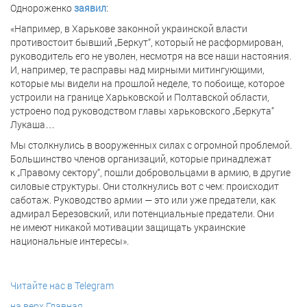
Однороженко
заявил
:
«Например, в Харькове законной украинской власти
противостоит бывший „Беркут“, который не расформирован,
руководитель его не уволен, несмотря на все наши настояния.
И, например, те расправы над мирными митингующими,
которые мы видели на прошлой неделе, то побоище, которое
устроили на границе Харьковской и Полтавской области,
устроено под руководством главы харьковского „Беркута“
Лукаша…
Мы столкнулись в вооруженных силах с огромной проблемой.
Большинство членов организаций, которые принадлежат
к „Правому сектору“, пошли добровольцами в армию, в другие
силовые структуры. Они столкнулись вот с чем: происходит
саботаж. Руководство армии — это или уже предатели, как
адмирал Березовский, или потенциальные предатели. Они
не имеют никакой мотивации защищать украинские
национальные интересы».
Читайте нас в Telegram
на верх
Главная