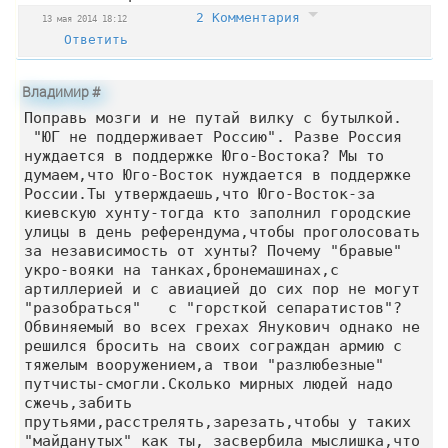
2 Комментария
13 мая 2014 18:12
Ответить
Владимир
#
Поправь мозги и не путай вилку с бутылкой.
"ЮГ не поддерживает Россию". Разве Россия
нуждается в поддержке Юго-Востока? Мы то
думаем,что Юго-Восток нуждается в поддержке
России.Ты утверждаешь,что Юго-Восток-за
киевскую хунту-тогда кто заполнил городские
улицы в день референдума,чтобы проголосовать
за независимость от хунты? Почему "бравые"
укро-вояки на танках,бронемашинах,с
артиллерией и с авиацией до сих пор не могут
"разобраться" с "горсткой сепаратистов"?
Обвиняемый во всех грехах Янукович однако не
решился бросить на своих сограждан армию с
тяжелым вооружением,а твои "разлюбезные"
путчисты-смогли.Сколько мирных людей надо
сжечь,забить
прутьями,расстрелять,зарезать,чтобы у таких
"майданутых" как ты, засвербила мыслишка,что