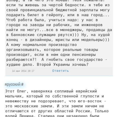
если ты живешь за чертой бедности. я тебе из
своей провинциальной бюджетной зарплаты могу
подарить билет в гейропу, или в наш город...
Чтоб работа была, учиться надо: у нас в
городе на заводы ни рабочих, ни инженеров
найти не могут...все в менеджеры, продавцы да
в банковские служащие рвутся))) Ну, на худой
конец - в дизайнеры, юристы или модельеры)))
А кому нормальное производство
организовывать, которое реальные товары
производит, если в нем одни пенсионеры
разбираются?! А гнобить свое государство -
худшее дело. Второй Украины хочешь?
Ответить
14 мая 2014 20:17
ярусский
#
Этот Олег, наверняка сопливый еврейский
мальчик, который по собственной глупости и
невежеству не подозревает, что юго-восток -
это московские земли. И эти земли ничем не
отличаются от других областей России. Только
волей Ленина, Сталина они незаконно были