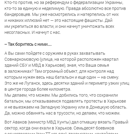
Кто-то против, но за референдум о федерализации Украины,
кто-то за единую и неделимую. Правда абсолютно все против
бандеровцев. Мы уже насмотрелись и натерпелись от них
и никаких иллюзий нет — это настоящие фашисты. Дай
им укрепиться во власти, и они начнут уничтожать всех
несогласных. И начнут с нас.
-- Так боритесь с ними…
А Вы сами пойдете с оружием в руках захватывать
Совнаркомовсую (улица, на которой расположен квартал
зданий СБУ и МВД в Харькове), зная, что Ваша семья
в заложниках? Там огромный объект, для контроля над
которым нужен весь наш батальон и еще один — на смену.
Это же не Луганск, здесь десятки зданий и периметр узких улиц
в центре города более километра.
Мы делаем, что можем. Мы добились того, что сохранили
батальон, мы отказываемся подавлять протесты в Харькове
и не выезжаем на Западную Украину или в Донецкую область.
Да, можно обвинять нас в трусости, но делаем, что можем.
Вот Аваков (министр МВД Хунты) дал отмашку вязать Правый
сектор, когда они ехали в Харьков. Семьдесят боевиков
с огнестрелами (там ТТ изъяли), травматами, коктейлями,