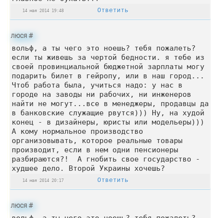
Ответить
14 мая 2014 19:48
люся
#
вольф, а ты чего это ноешь? тебя пожалеть?
если ты живешь за чертой бедности. я тебе из
своей провинциальной бюджетной зарплаты могу
подарить билет в гейропу, или в наш город...
Чтоб работа была, учиться надо: у нас в
городе на заводы ни рабочих, ни инженеров
найти не могут...все в менеджеры, продавцы да
в банковские служащие рвутся))) Ну, на худой
конец - в дизайнеры, юристы или модельеры)))
А кому нормальное производство
организовывать, которое реальные товары
производит, если в нем одни пенсионеры
разбираются?! А гнобить свое государство -
худшее дело. Второй Украины хочешь?
Ответить
14 мая 2014 20:17
люся
#
вольф, а ты чего это ноешь? тебя пожалеть?