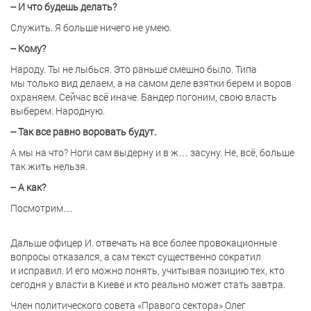
-- И что будешь делать?
Служить. Я больше ничего не умею.
-- Кому?
Народу. Ты не лыбься. Это раньше смешно было. Типа
мы только вид делаем, а на самом деле взятки берем и воров
охраняем. Сейчас всё иначе. Бандер погоним, свою власть
выберем. Народную.
-- Так все равно воровать будут.
А мы на что? Ноги сам выдерну и в ж… засуну. Не, всё, больше
так жить нельзя.
-- А как?
Посмотрим…
Дальше офицер И. отвечать на все более провокационные
вопросы отказался, а сам текст существенно сократил
и исправил. И его можно понять, учитывая позицию тех, кто
сегодня у власти в Киеве и кто реально может стать завтра.
Член политического совета «Правого сектора» Олег