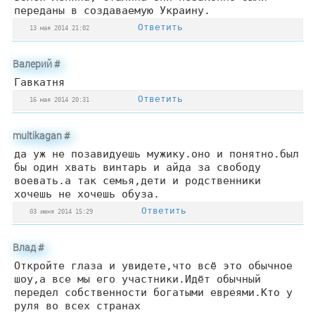
переданы в создаваемую Украину.
Ответить
13 мая 2014 21:02
Валерий
#
Гавкатня
Ответить
16 мая 2014 20:31
multikagan
#
да уж не позавидуешь мужику.оно и понятно.был
бы один хвать винтарь и айда за свободу
воевать.а так семья,дети и родственники
хочешь не хочешь обуза.
Ответить
03 июня 2014 15:29
Влад
#
Откройте глаза и увидете,что всё это обычное
шоу,а все мы его участники.Идёт обычный
передел собственности богатыми евреями.Кто у
руля во всех странах