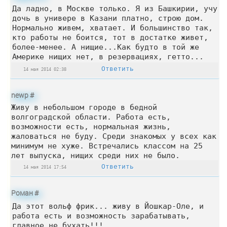
Да ладно, в Москве только. Я из Башкирии, учу
дочь в универе в Казани платно, строю дом.
Нормально живем, хватает. И большинство так,
кто работы не боится, тот в достатке живет,
более-менее. А нищие...Как будто в той же
Америке нищих нет, в резервациях, гетто...
Ответить
14 мая 2014 02:38
newp
#
Живу в небольшом городе в бедной
волгоградской области. Работа есть,
возможности есть, нормальная жизнь,
жаловаться не буду. Среди знакомых у всех как
минимум не хуже. Встречались классом на 25
лет выпуска, нищих среди них не было.
Ответить
14 мая 2014 17:54
Роман
#
Да этот вольф фрик... живу в Йошкар-Оле, и
работа есть и возможность зарабатывать,
главное не бухать!!!