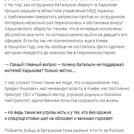
с тех пор, как сотрудники батальона «Беркут» в Харькове
прошли маршем в областное управление МВД Украины
с требованием прекратить репрессии против их сотрудников.
Интервью несколько раз переносилась и обстановка вокруг
Харьковского «Беркута» такова, что в интервью исключены
абсолютно все нити, по которым можно выйти на давшего его
офицера. Если бы мы не познакомились еще в Киеве
в прошлом году, оно бы вообще не состоялось (фото сделано
автором незадолго до знакомства в Мариинском парке).
-
— Самый главный вопрос — почему батальон не поддержал
жителей Харькова? Только честно…
У нас служат точно такие же люди, что и харьковчане. Нас
предал Янукович, нас ненавидит власть в Киеве, нас постоянно
прессует СБУ и Правый сектор, угрожая родным и близким.
Нейтралитет, единственная попытка сохранить им жизнь.
-- Но ведь такие же угрозы есть и у тех, кто без оружия
и спецподготовки шел на облсовет и занимал горсовет.
Поймите, бойцы в батальоне тоже разные. Кто-то за Россию.