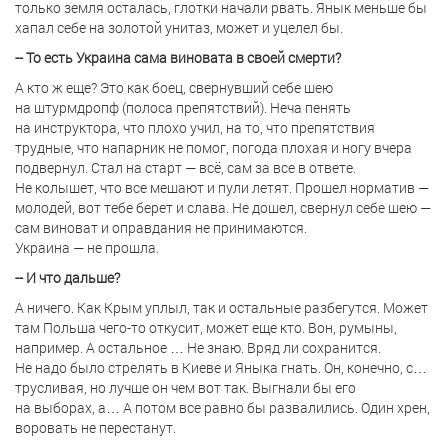
только земля осталась, глотки начали рвать. Янык меньше бы
хапал себе на золотой унитаз, может и уцелел бы.
-- То есть Украина сама виновата в своей смерти?
А кто ж еще? Это как боец, свернувший себе шею
на штурмдропф (полоса препятствий). Неча пенять
на инструктора, что плохо учил, на то, что препятствия
трудные, что напарник не помог, погода плохая и ногу вчера
подвернул. Стал на старт — всё, сам за все в ответе.
Не колышет, что все мешают и пули летят. Прошел норматив —
молодей, вот тебе берет и слава. Не дошел, свернул себе шею —
сам виноват и оправдания не принимаются.
Украина — не прошла.
-- И что дальше?
А ничего. Как Крым уплыл, так и остальные разбегутся. Может
там Польша чего-то откусит, может еще кто. Вон, румыны,
например. А остальное … Не знаю. Вряд ли сохранится.
Не надо было стрелять в Киеве и Яныка гнать. Он, конечно, с…
трусливая, но лучше он чем вот так. Выгнали бы его
на выборах, а… А потом все равно бы развалились. Один хрен,
воровать не перестанут.