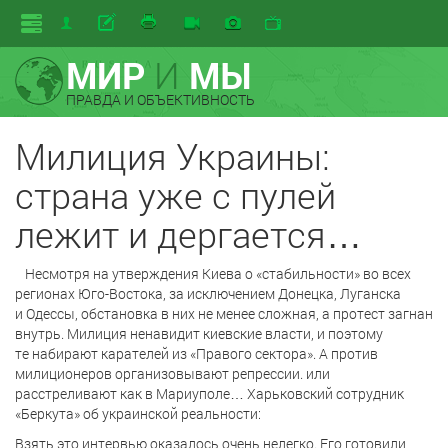
МИР
И
МЫ
ПРАВДА И ОБЪЕКТИВНОСТЬ
Милиция Украины:
страна уже с пулей
лежит и дергается…
Несмотря на утверждения Киева о «стабильности» во всех
регионах Юго-Востока, за исключением Донецка, Луганска
и Одессы, обстановка в них не менее сложная, а протест загнан
внутрь. Милиция ненавидит киевские власти, и поэтому
те набирают карателей из «Правого сектора». А против
милиционеров организовывают репрессии. или
расстреливают как в Мариуполе… Харьковский сотрудник
«Беркута» об украинской реальности:
Взять это интервью оказалось очень нелегко. Его готовили