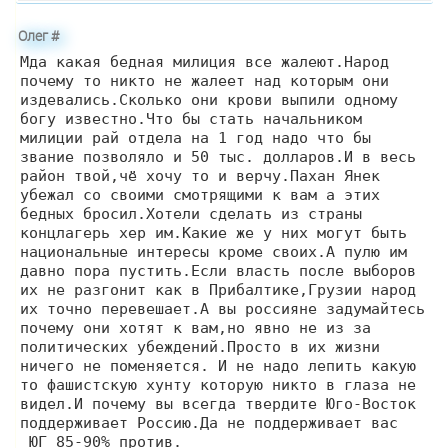
Олег
#
Мда какая бедная милиция все жалеют.Народ
почему то никто не жалеет над которым они
издевались.Сколько они крови выпили одному
богу известно.Что бы стать начальником
милиции рай отдела на 1 год надо что бы
звание позволяло и 50 тыс. долларов.И в весь
район твой,чё хочу то и верчу.Пахан Янек
убежал со своими смотрящими к вам а этих
бедных бросил.Хотели сделать из страны
концлагерь хер им.Какие же у них могут быть
национальные интересы кроме своих.А пулю им
давно пора пустить.Если власть после выборов
их не разгонит как в Прибалтике,Грузии народ
их точно перевешает.А вы россияне задумайтесь
почему они хотят к вам,но явно не из за
политических убеждений.Просто в их жизни
ничего не поменяется. И не надо лепить какую
то фашистскую хунту которую никто в глаза не
видел.И почему вы всегда твердите Юго-Восток
поддерживает Россию.Да не поддерживает вас
ЮГ 85-90% против.