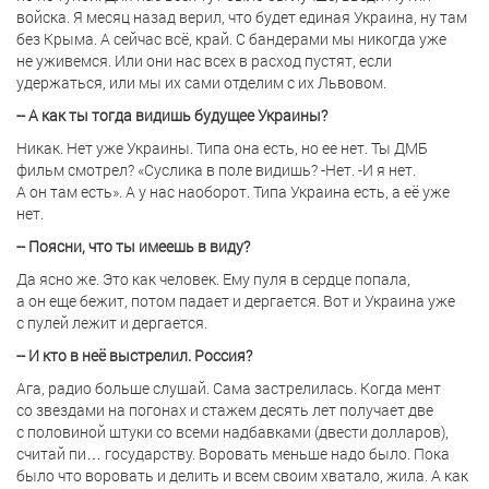
войска. Я месяц назад верил, что будет единая Украина, ну там
без Крыма. А сейчас всё, край. С бандерами мы никогда уже
не уживемся. Или они нас всех в расход пустят, если
удержаться, или мы их сами отделим с их Львовом.
-- А как ты тогда видишь будущее Украины?
Никак. Нет уже Украины. Типа она есть, но ее нет. Ты ДМБ
фильм смотрел? «Суслика в поле видишь? -Нет. -И я нет.
А он там есть». А у нас наоборот. Типа Украина есть, а её уже
нет.
-- Поясни, что ты имеешь в виду?
Да ясно же. Это как человек. Ему пуля в сердце попала,
а он еще бежит, потом падает и дергается. Вот и Украина уже
с пулей лежит и дергается.
-- И кто в неё выстрелил. Россия?
Ага, радио больше слушай. Сама застрелилась. Когда мент
со звездами на погонах и стажем десять лет получает две
с половиной штуки со всеми надбавками (двести долларов),
считай пи… государству. Воровать меньше надо было. Пока
было что воровать и делить и всем своим хватало, жила. А как