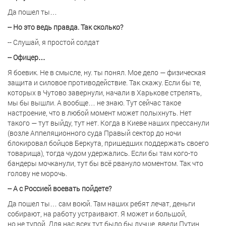
Да пошел ты…
-- Но это ведь правда. Так сколько?
-- Слушай, я простой солдат
-- Офицер…
Я боевик. Не в смысле, ну. ты понял. Мое дело — физическая
защита и силовое противодействие. Так скажу. Если бы те,
которых в Чутово завернули, начали в Харькове стрелять,
мы бы вышли. А вообще… не знаю. Тут сейчас такое
настроение, что в любой момент может полыхнуть. Нет
такого — тут выйду, тут нет. Когда в Киеве наших прессанули
(возле Аппеляционного суда Правый сектор до ночи
блокировал бойцов Беркута, пришедших поддержать своего
товарища), тогда чудом удержались. Если бы там кого-то
бандеры мочканули, тут бы всё рвануло моментом. Так что
голову не морочь.
-- А с Россией воевать пойдете?
Да пошел ты… сам воюй. Там наших ребят лечат, деньги
собирают, на работу устраивают. Я может и большой,
но не тупой. Для нас всех тут было бы лучше, введи Путин