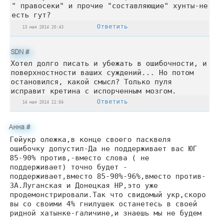
" правосеки" и прочие "составляющие" хунты-не
есть гут?
Ответить
13 мая 2014 20:43
SDN
#
Хотел долго писать и убежать в ошибочности, и
поверхностности ваших суждений... Но потом
остановился, какой смысл? Только пуля
исправит кретина с испорченным мозгом.
Ответить
14 мая 2014 11:04
Анна
#
Гейукр олежка,в конце своего пасквеля
ошибочку допустил-Да не поддерживает вас ЮГ
85-90% против,-вместо слова ( не
поддерживает) точно будет -
поддерживает,вместо 85-90%-96%,вместо против-
ЗА.Луганская и Донецкая НР,это уже
продемонстрировали.Так что свидомый укр,скоро
вы со своими 4% гнилушек останетесь в своей
ридной хатынке-галичине,и знаешь мы не будем