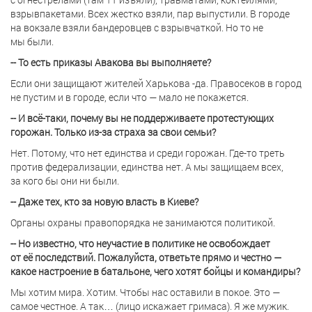
взрывпакетами. Всех жестко взяли, пар выпустили. В городе
на вокзале взяли бандеровцев с взрывчаткой. Но то не
мы были.
-- То есть приказы Авакова вы выполняете?
Если они защищают жителей Харькова -да. Правосеков в город
не пустим и в городе, если что — мало не покажется.
-- И всё-таки, почему вы не поддерживаете протестующих
горожан. Только из-за страха за свои семьи?
Нет. Потому, что нет единства и среди горожан. Где-то треть
против федерализации, единства нет. А мы защищаем всех,
за кого бы они ни были.
-- Даже тех, кто за новую власть в Киеве?
Органы охраны правопорядка не занимаются политикой.
-- Но известно, что неучастие в политике не освобождает
от её последствий. Пожалуйста, ответьте прямо и честно —
какое настроение в батальоне, чего хотят бойцы и командиры?
Мы хотим мира. Хотим. Чтобы нас оставили в покое. Это —
самое честное. А так… (лицо искажает гримаса). Я же мужик.