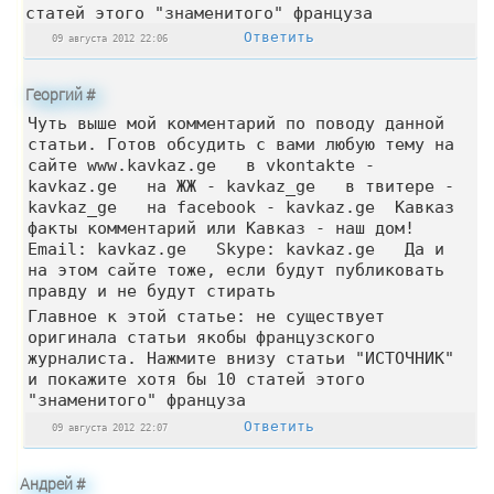
статей этого "знаменитого" француза
Ответить
09 августа 2012 22:06
Георгий
#
Чуть выше мой комментарий по поводу данной
статьи. Готов обсудить с вами любую тему
на
сайте www.kavkaz.ge
в vkontakte -
kavkaz.ge
на ЖЖ - kavkaz_ge
в твитере -
kavkaz_ge
на facebook - kavkaz.ge Кавказ
факты комментарий или Кавказ - наш дом!
Email: kavkaz.ge
Skype: kavkaz.ge
Да и
на этом сайте тоже, если будут публиковать
правду и не будут стирать
Главное к этой статье: не существует
оригинала статьи якобы французского
журналиста. Нажмите внизу статьи "ИСТОЧНИК"
и покажите хотя бы 10 статей этого
"знаменитого" француза
Ответить
09 августа 2012 22:07
Андрей
#