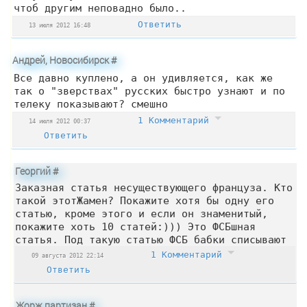
чтоб другим неповадно было..
Ответить
13 июля 2012 16:48
Андрей, Новосибирск
#
Все давно куплено, а он удивляется, как же
так о "зверствах" русских быстро узнают и по
телеку показывают? смешно
1 Комментарий
14 июля 2012 00:37
Ответить
Георгий
#
Заказная статья несуществующего француза. Кто
такой этотЖамен? Покажите хотя бы одну его
статью, кроме этого и если он знаменитый,
покажите хоть 10 статей:))) Это ФСБшная
статья. Под такую статью ФСБ бабки списывают
1 Комментарий
09 августа 2012 22:14
Ответить
Жорж партизан
#