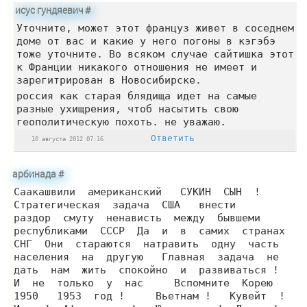
исус гундяевич
#
Уточните, может этот француз живет в соседнем
доме от вас и какие у него погоны в кэгэбэ
тоже уточните. Во всяком случае сайтишка этот
к Франции никакого отношения не имеет и
зарегитрирован в Новосибирске.
россия как старая блядища идет на самые
разные ухищрения, чтоб насытить свою
геополитическую похоть. не уважаю.
Ответить
10 августа 2012 07:16
арбинада
#
Саакашвили американский СУКИН СЫН !
Стратегическая задача США внести
раздор смуту ненависть между бывшеми
республиками СССР Да и в самих странах
СНГ Они стараются натравить одну часть
населения на другую Главная задача не
дать нам жить спокойно и развиваться !
И не только у нас Вспомните Корею
1950 1953 год ! Вьетнам ! Кувейт !