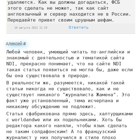
удаляются. Как вы должны догадаться, ФСБ
этого сделать не может, так как сайт
англоязычный и сервер находится не в России.
Передавйте привет своим црушным шефам.
Ответить
10 августа 2012 11:19
Алексей
#
Любой человек, умеющий читать по-английски и
знакомый с деятельностью и тематикой сайта
NDI, прекрасно понимает, что на сайте NDI
такая статья появиться не могла бы, даже если
бы она существовала в природе.
В реальности же, разумеется, никакой такой
статьи никогда не существовало, как и не
существует никакого "журналиста Жамена". Это
факт уже установленный, тема исчерпана и
никакому обсуждению не подлежит.
Статья сфабрикована прямо здесь, халтурщиками
с worldandwe или их подельниками. Хоть бы
редактора какого наняли, чтобы язык сделать
не таким солдафонским! А то французский
журналист у них получился в стиле плохо