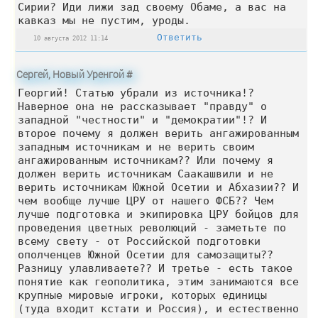
Сирии? Иди лижи зад своему Обаме, а вас на
кавказ мы не пустим, уроды.
Ответить
10 августа 2012 11:14
Сергей, Новый Уренгой
#
Георгий! Статью убрали из источника!?
Наверное она не рассказывает "правду" о
западной "честности" и "демократии"!? И
второе почему я должен верить ангажированным
западным источникам и не верить своим
ангажированным источникам?? Или почему я
должен верить источникам Саакашвили и не
верить источникам Южной Осетии и Абхазии?? И
чем вообще лучше ЦРУ от нашего ФСБ?? Чем
лучше подготовка и экипировка ЦРУ бойцов для
проведения цветных революций - заметьте по
всему свету - от Российской подготовки
ополченцев Южной Осетии для самозащиты??
Разницу улавливаете?? И третье - есть такое
понятие как геополитика, этим занимаются все
крупные мировые игроки, которых единицы
(туда входит кстати и Россия), и естественно