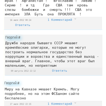
Ирак ! Афганистан ! Югославию ! Ливию !
Сирию ! и тд Где США там кровь
слезы бомбежки и смерть !!! США это
империя ЗЛА Буть она ПРОКЛЯТА !
1 Комментарий
16 июля 2012 00:24
Ответить
Георгий
#
Дружбе народов бывшего СССР мешают
кремлёвские олигархи, которые не могут
построить нормальное государство без
коррупции и воровства и единственный выход -
внешный враг. Главное, чтобы этот враг был
маленьким, но неприятным
Ответить
09 августа 2012 22:12
Георгий
#
Миру на Кавказе мешает Кремль. Могу
подробнее, но на этом ФСБшном сайте
беспалезно
1 Комментарий
17 июля 2012 22:15