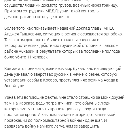
осуществляющими досмотр грузов, возимых через границу.
При этом сотрудники МВД Грузии такой контроль
демонстративно не осуществляют.
Более того, как показывает недавний доклад главы МНЕС
Анджея Тышкевича, ситуация в регионе освещается однобоко.
Так, в этом докладе не были отражены сведения о
террористических действиях грузинской стороны в Галском
районе Абхазии, в результате которых за последние полгода
было убито 11 человек.
Как же это понимать, если весь мир буквально на следующий
день узнавал о зверствах русских в Чечне, о резне, которую
устраивали сербы в Косово, преступлениях режима Асада в
Эль-Хоуле.
Узнав эти вопиющие факты, мне стало страшно за моих друзей
там, на Кавказе, ведь пограничники - это обычные люди,
которые могут принять провокации за угрозу, и тогда
прольется кровь. А как показывает история, от маленькой
провокации до полномасштабной войны - один шаг. И
развязать войну намного легче, чем ее завершить.