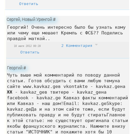
Ответить
Сергей, Новый Уренгой
#
Георгий! Очень интересно было бы узнать кому
или чему еще мешает Кремль с ФСБ?? Поделись
правдой маткой..
2 Комментария
18 июля 2012 00:28
Ответить
Георгий
#
Чуть выше мой комментарий по поводу данной
статьи. Готов обсудить с вами любую тему
на
сайте www.kavkaz.ge
в vkontakte - kavkaz.ge
на
ЖЖ - kavkaz_ge
в твитере - kavkaz_ge
на
facebook - kavkaz.ge Кавказ факты комментарий
или Кавказ - наш дом!
Email: kavkaz.ge
Skype:
kavkaz.ge
Да и на этом сайте тоже, если будут
публиковать правду и не будут стирать
Главное
к этой статье: не существует оригинала статьи
якобы французского журналиста. Нажмите внизу
статьи "ИСТОЧНИК" и покажите хотя бы 10