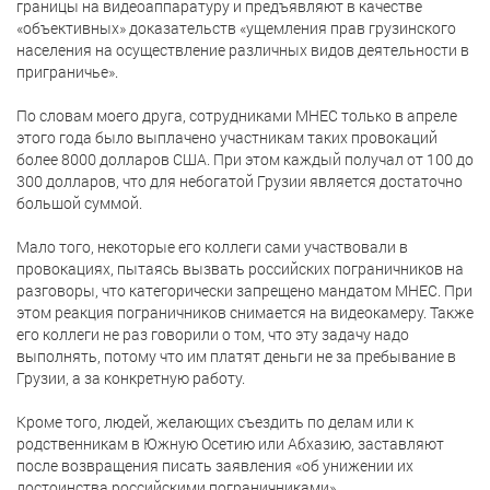
границы на видеоаппаратуру и предъявляют в качестве
«объективных» доказательств «ущемления прав грузинского
населения на осуществление различных видов деятельности в
приграничье».
По словам моего друга, сотрудниками MHEC только в апреле
этого года было выплачено участникам таких провокаций
более 8000 долларов США. При этом каждый получал от 100 до
300 долларов, что для небогатой Грузии является достаточно
большой суммой.
Мало того, некоторые его коллеги сами участвовали в
провокациях, пытаясь вызвать российских пограничников на
разговоры, что категорически запрещено мандатом МНЕС. При
этом реакция пограничников снимается на видеокамеру. Также
его коллеги не раз говорили о том, что эту задачу надо
выполнять, потому что им платят деньги не за пребывание в
Грузии, а за конкретную работу.
Кроме того, людей, желающих съездить по делам или к
родственникам в Южную Осетию или Абхазию, заставляют
после возвращения писать заявления «об унижении их
достоинства российскими пограничниками»,