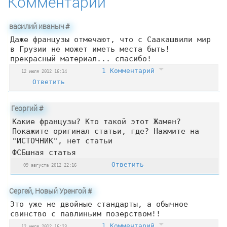
Комментарии
василий иваныч
#
Даже французы отмечают, что с Саакашвили мир
в Грузии не может иметь места быть!
прекрасный материал... спасибо!
1 Комментарий
12 июля 2012 16:14
Ответить
Георгий
#
Какие французы? Кто такой этот Жамен?
Покажите оригинал статьи, где? Нажмите на
"ИСТОЧНИК", нет статьи
ФСБшная статья
Ответить
09 августа 2012 22:16
Сергей, Новый Уренгой
#
Это уже не двойные стандарты, а обычное
свинство с павлиньим позерством!!
1 Комментарий
12 июля 2012 16:23