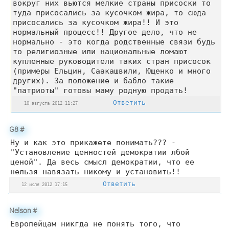
вокруг них вьются мелкие страны присоски то
туда присосались за кусочком жира, то сюда
присосались за кусочком жира!! И это
нормальный процесс!! Другое дело, что не
нормально - это когда родственные связи будь
то религиозные или национальные ломают
купленные руководители таких стран присосок
(примеры Ельцин, Саакашвили, Ющенко и много
других). За положение и бабло такие
"патриоты" готовы маму родную продать!
Ответить
10 августа 2012 11:27
G8
#
Ну и как это прикажете понимать??? -
"Установление ценностей демократии лбой
ценой". Да весь смысл демократии, что ее
нельзя навязать никому и установить!!
Ответить
12 июля 2012 17:15
Nelson
#
Европейцам никгда не понять того, что