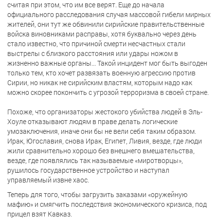
считая при этом, что им все верят. Еще до начала
официального расследования случая массовой гибели мирных
жителей, они тут же обвинили сирийские правительственные
войска виновниками расправы, хотя буквально через день
стало известно, что причиной смерти несчастных стали
выстрелы с близкого расстояния или удары ножом в
жизненно важные органы... Такой инцидент мог быть выгоден
только тем, кто хочет развязать военную агрессию против
Сирии, но никак не сирийским властям, которым надо как
можно скорее покончить с угрозой терроризма в своей стране.
Похоже, что организаторы жестокого убийства людей в Эль-
Хоуле отказывают людям в праве делать логические
умозаключения, иначе они бы не вели себя таким образом.
Ирак, Югославия, снова Ирак, Египет, Ливия, везде, где люди
жили сравнительно хорошо без внешнего вмешательства,
везде, где появлялись так называемые «миротворцы»,
рушилось государственное устройство и наступал
управляемый извне хаос.
Теперь для того, чтобы загрузить заказами «оружейную
мафию» и смягчить последствия экономического кризиса, под
прицел взят Кавказ.