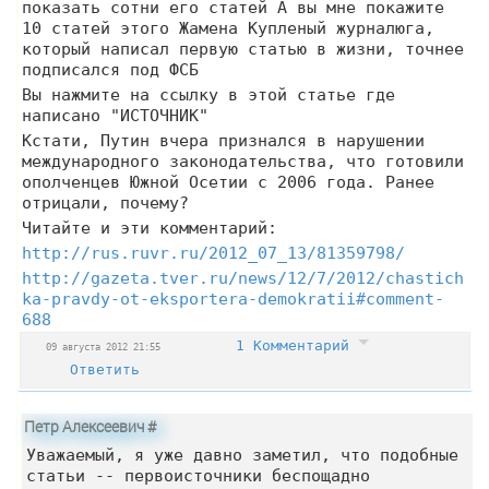
показать сотни его статей А вы мне покажите
10 статей этого Жамена Купленый журналюга,
который написал первую статью в жизни, точнее
подписался под ФСБ
Вы нажмите на ссылку в этой статье где
написано "ИСТОЧНИК"
Кстати, Путин вчера признался в нарушении
международного законодательства, что готовили
ополченцев Южной Осетии с 2006 года. Ранее
отрицали, почему?
Читайте и эти комментарий:
http://rus.ruvr.ru/2012_07_13/81359798/
http://gazeta.tver.ru/news/12/7/2012/chastich
ka-pravdy-ot-eksportera-demokratii#comment-
688
1 Комментарий
09 августа 2012 21:55
Ответить
Петр Алексеевич
#
Уважаемый, я уже давно заметил, что подобные
статьи -- первоисточники беспощадно