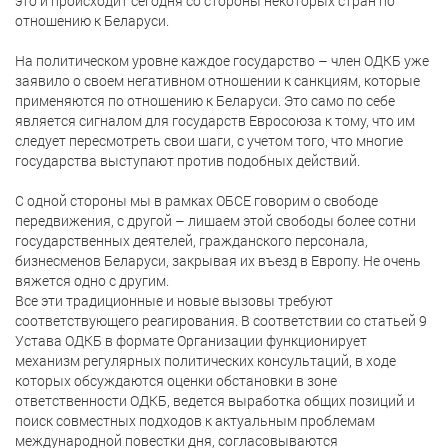
это и происходит сегодня со стороны некоторых стран по
отношению к Беларуси.
На политическом уровне каждое государство – член ОДКБ уже
заявило о своем негативном отношении к санкциям, которые
применяются по отношению к Беларуси. Это само по себе
является сигналом для государств Евросоюза к тому, что им
следует пересмотреть свои шаги, с учетом того, что многие
государства выступают против подобных действий.
С одной стороны мы в рамках ОБСЕ говорим о свободе
передвижения, с другой – лишаем этой свободы более сотни
государственных деятелей, гражданского персонала,
бизнесменов Беларуси, закрывая их въезд в Европу. Не очень
вяжется одно с другим.
Все эти традиционные и новые вызовы требуют
соответствующего реагирования. В соответствии со статьей 9
Устава ОДКБ в формате Организации функционирует
механизм регулярных политических консультаций, в ходе
которых обсуждаются оценки обстановки в зоне
ответственности ОДКБ, ведется выработка общих позиций и
поиск совместных подходов к актуальным проблемам
международной повестки дня, согласовываются