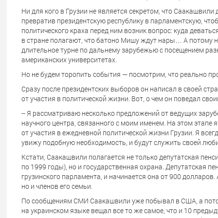
Ни для кого в Грузии не является секретом, что Саакашвили 
превратив президентскую республику в парламентскую, чтоб
политического краха перед ним возник вопрос: куда деватьс
в стране полагают, что батоно Мишу ждут нары… А потому 
длительное турне по дальнему зарубежью с посещением разн
американских университетах.
Но не будем торопить события — посмотрим, что реально п
Сразу после президентских выборов он написал в своей стра
от участия в политической жизни. Вот, о чем он поведал сво
-- Я рассматриваю несколько предложений от ведущих зару
научного центра, связанного с моим именем. На этом этапе 
от участия в ежедневной политической жизни Грузии. Я всег
увижу подобную необходимость, и будут служить своей люби
Кстати, Саакашвили полагается не только депутатская пенс
по 1999 годы), но и государственная охрана. Депутатская пе
грузинского парламента, и начинается она от 900 долларов. 
но и членов его семьи.
По сообщениям СМИ Саакашвили уже побывал в США, а потом
на украинском языке вещал все то же самое, что и 10 предыд