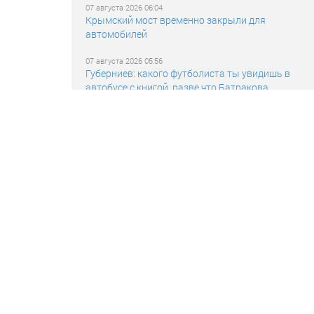
07 августа 2026 06:04
Крымский мост временно закрыли для
автомобилей
07 августа 2026 05:56
Губерниев: какого футболиста ты увидишь в
автобусе с книгой, разве что Батракова
07 августа 2026 05:48
Эксперт назвала признаки избытка нитратов в
арбузе
07 августа 2026 05:42
Колесников заявил, что соскучился по
выступлениям на мировых турнирах с флагом и
гимном
07 августа 2026 05:36
«Трогать семью не позволю»: сына Соболева
затравили из-за тренировки в академии
«Зенита», форвард ответил бойкотом СМИ
07 августа 2026 05:34