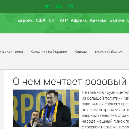
Европа
США
СНГ
АТР
Африка
Арктика
Балтия
льская гиена
Конфликт на Украине
Кавказ
Ближний Восток
О чем мечтает розовый
Не только в Грузии инте
из большой политики Ми
закончился срок его пре
он не имел права участ
законодательства стран
народа мощный пинок под
с треском парламентские