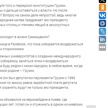
для того и перекроил конституцию Грузии,
ы и дальше оставаться у власти. Но после
я? Вопрос на самом деле непростой, ведь многие
народная молва предрекает экс-президенту
ых столиц и чтением лекций в захолустных
роисходит в жизни Саакашвили?
нице в Facebook, что пока собирается воздержаться
им сторонникам:
бежных университетов о создании международного
я собираюсь заняться этим и воздержаться
да буду рядом с моим народом, в любое время, когда
мой родине — Грузии.
ия (он был депутатом парламента Грузии с 1995
нсия по закону равна заработной плате депутата
А охранять будут не только экс-президента,
 объявился на евромайдане в Киеве, где
ущих лет. Успел он и отужинать в одном из киевских