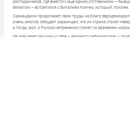
ресторанчиков, где вместе с еще одним отставником — бы
Филатом — встретился с Виталием Кличко, который, похоже, 
Саакашвили продолжает свои труды на благо евродемократии
очень многое, обещает украинцам, что их страна станет не
а тогда, мол, и Россия непременно станет со временем «нор
Не забывает Мишико и себя — великого реформатора — похва
что он сказал по поводу юбилея «революции роз»:
-- Она создала сильные и эффективные государственные инс
не смириться с возвратом в прошлое. Именно «революция ро
в Евросоюз и НАТО.
Каждый день прошедших десяти лет, каждый час работы дл
в результате … впервые за многие века на Кавказе было соз
Десять лет назад мы вместе боролись за то, чтобы Грузия с
я оглядываюсь назад, я горжусь, что вместе с вами являюс
роз» превратила в сверкающую звезду на мировой карте.
Однако, смотреть на эту «сверкающую звезду» нашему отстав
из Варшавы или Парижа, а то и из-за океана — поскольку до
поводу. И там, где Михаил Николозович может оказаться, 
Читайте нас в Telegram