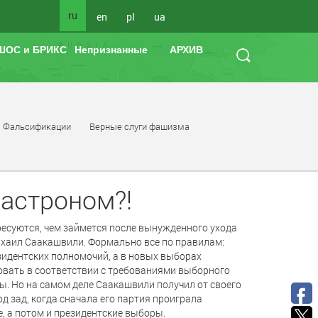
ru
en
pl
ua
ШОС и БРИКС
Непризнанные
АРХИВ
Фальсификации
Верные слуги фашизма
 астроном?!
ресуются, чем займется после вынужденного ухода
хаил Саакашвили. Формально все по правилам:
зидентских полномочий, а в новых выборах
вовать в соответствии с требованиями выборного
ы. Но на самом деле Саакашвили получил от своего
 зад, когда сначала его партия проиграла
, а потом и президентские выборы.