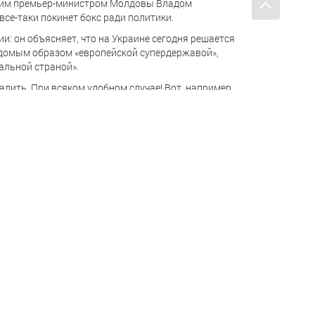
вшим премьер-министром Молдовы Владом
все-таки покинет бокс ради политики.
: он объясняет, что на Украине сегодня решается
ведомым образом «европейской супердержавой»,
мальной страной».
лить. При всяком удобном случае! Вот, например,
титуты, создала поколение, которое никогда
з» твердо поставила Грузию на путь интеграции
я возрождения страны — был «революцией роз» …
дано успешное государство для своей эпохи.
формировалась как государство и сегодня, когда
ь гражданином этой страны, которую «революция
ному астроному придется, скорее всего, издалека —
ма с ним могут поговорить совсем по другому
телескопы не предусмотрены…