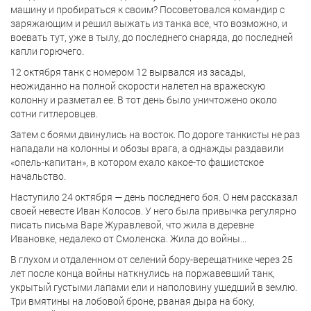
машину и пробираться к своим? Посоветовался командир с
заряжающим и решил выжать из танка все, что возможно, и
воевать тут, уже в тылу, до последнего снаряда, до последней
капли горючего.
12 октября танк с номером 12 вырвался из засады,
неожиданно на полной скорости налетел на вражескую
колонну и разметал ее. В тот день было уничтожено около
сотни гитлеровцев.
Затем с боями двинулись на восток. По дороге танкисты не раз
нападали на колонны и обозы врага, а однажды раздавили
«опель-капитан», в котором ехало какое-то фашистское
начальство.
Наступило 24 октября — день последнего боя. О нем рассказал
своей невесте Иван Колосов. У него была привычка регулярно
писать письма Варе Журавлевой, что жила в деревне
Ивановке, недалеко от Смоленска. Жила до войны...
В глухом и отдаленном от селений бору-верещатнике через 25
лет после конца войны наткнулись на поржавевший танк,
укрытый густыми лапами ели и наполовину ушедший в землю.
Три вмятины на лобовой броне, рваная дыра на боку,