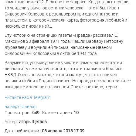
заметный номер 12. Люк плотно задраен. Когда танк открыли,
то увидели у рычагов останки человека — это и был Иван
Сидорович Колосов, с револьвером при одном патроне и
планшетом, в котором лежали карта, фотография любимой и
несколько писем к ней...
Эту историю на страницах газеты «Правда» рассказал Е.
Максимов 23 февраля 1971 года. Нашли Варвару Петровну
Журавлеву и вручили ей письма, написанные Иваном
Сидоровичем Колосовым в октябре 1941 года.
Разумеется, упомянутые не к месте в самом начале статьи
личности тут же начнут вопить, что эти тоанкисты боялись
НКВД. Очень возможно, что они скажут, что этот пример
великой любви к Родине сочинен. Но правда все равно сильнее
лжи, даже и хорошо оплаченной. Спите спокойно, герои...
Читайте нас в Telegram
на верх
Главная
Просмотров :
649
Комментариев:
10
Автор:
Игорь Щеглов
Дата публикации :
06 января 2013 17:09