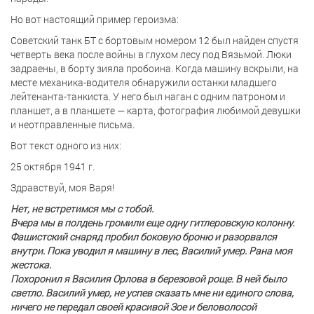
Но вот настоящий пример героизма:
Советский танк БТ с бортовым номером 12 был найден спустя
четверть века после войны в глухом лесу под Вязьмой. Люки
задраены, в борту зияла пробоина. Когда машину вскрыли, на
месте механика-водителя обнаружили останки младшего
лейтенанта-танкиста. У него был наган с одним патроном и
планшет, а в планшете — карта, фотография любимой девушки
и неотправленные письма.
Вот текст одного из них:
25 октября 1941 г.
Здравствуй, моя Варя!
Нет, не встретимся мы с тобой.
Вчера мы в полдень громили еще одну гитлеровскую колонну.
Фашистский снаряд пробил боковую броню и разорвался
внутри. Пока уводил я машину в лес, Василий умер. Рана моя
жестока.
Похоронил я Василия Орлова в березовой роще. В ней было
светло. Василий умер, не успев сказать мне ни единого слова,
ничего не передал своей красивой Зое и беловолосой