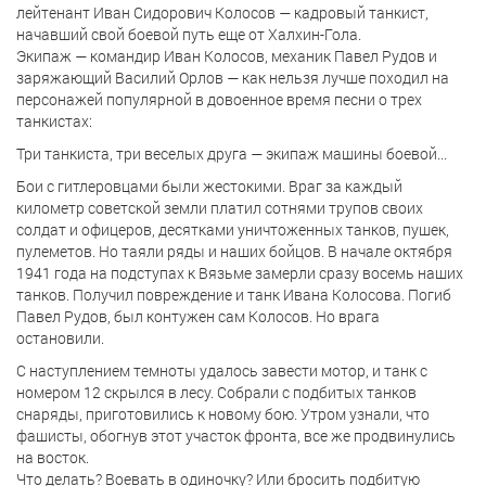
лейтенант Иван Сидорович Колосов — кадровый танкист,
начавший свой боевой путь еще от Халхин-Гола.
Экипаж — командир Иван Колосов, механик Павел Рудов и
заряжающий Василий Орлов — как нельзя лучше походил на
персонажей популярной в довоенное время песни о трех
танкистах:
Три танкиста, три веселых друга — экипаж машины боевой...
Бои с гитлеровцами были жестокими. Враг за каждый
километр советской земли платил сотнями трупов своих
солдат и офицеров, десятками уничтоженных танков, пушек,
пулеметов. Но таяли ряды и наших бойцов. В начале октября
1941 года на подступах к Вязьме замерли сразу восемь наших
танков. Получил повреждение и танк Ивана Колосова. Погиб
Павел Рудов, был контужен сам Колосов. Но врага
остановили.
С наступлением темноты удалось завести мотор, и танк с
номером 12 скрылся в лесу. Собрали с подбитых танков
снаряды, приготовились к новому бою. Утром узнали, что
фашисты, обогнув этот участок фронта, все же продвинулись
на восток.
Что делать? Воевать в одиночку? Или бросить подбитую