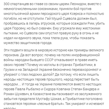
300 спартанцев во главе со своим царем Леонидом, вместе с
немногочисленными союзниками, приняли бой против
многотысячной армии персидского царя Ксеркса и полностью
погибли, но не отступили. Гай Муций Сцевола должен был,
пробравшись в лагерь этрусков, которые осаждали Рим, убить
царя Порсену, но был схвачен. Ему угрожали ему жестокими
пытками, но Сцевола сам опустил правую руку в огонь и не
издал ни единого звука, пока тлела рука, чтобы показать
мужество защитников города.
Эти подвиги вошли в мировую историю как примеры великого
героизма. Да вот вопрос: почему на полях инорфмационной
войны народам бывшего СССР отказывают в праве иметь
своих героев? Почему их могилы в странах Прибалтики, в
Грузии и на Западной Украине бесконечно перезахороняют и
убирают с глаз людских долой? Да потому, что если лишить
народы настоящих героев прошлого, народ перестает быть
народом… И тогда на Украине появляются вместо настощих
героев Павла Рыбалко и Сидора Ковпака Степан Бандера и
Роман Шухевич, в Казахстане вытаскивают из заслуженного
забытия предателя Мустафу Шокая, а Прибалтике поголовно
становтяся героями «лесные братья». Так умирают и исчезают
народы.