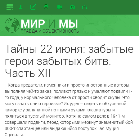
МИР
И
МЫ
ПРАВДА И ОБЪЕКТИВНОСТЬ
Тайны 22 июня: забытые
герои забытых битв.
Часть XII
Когда предатели, изменники и просто иностранные авторы,
выполняя чей-то заказ, поливют грязью и умаляют подвиг 41-
го года, у нормального человека от ярости сводит скулы. Что
могут знать они о героизме? Их удел – сидеть в обкуренной
каморке у заляпанной потными руками клавиатуры и
пялиться в тусклый монитор. Хотя на самом деле в 1941-м
совершали подвиги, перед которыми меркнут знаменитый бой
300-т спартанцев или выдающийся поступок Гая Муция
Сцеволы.