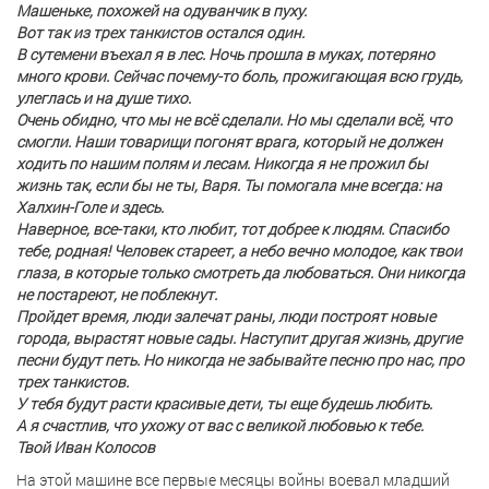
Машеньке, похожей на одуванчик в пуху.
Вот так из трех танкистов остался один.
В сутемени въехал я в лес. Ночь прошла в муках, потеряно
много крови. Сейчас почему-то боль, прожигающая всю грудь,
улеглась и на душе тихо.
Очень обидно, что мы не всё сделали. Но мы сделали всё, что
смогли. Наши товарищи погонят врага, который не должен
ходить по нашим полям и лесам. Никогда я не прожил бы
жизнь так, если бы не ты, Варя. Ты помогала мне всегда: на
Халхин-Голе и здесь.
Наверное, все-таки, кто любит, тот добрее к людям. Спасибо
тебе, родная! Человек стареет, а небо вечно молодое, как твои
глаза, в которые только смотреть да любоваться. Они никогда
не постареют, не поблекнут.
Пройдет время, люди залечат раны, люди построят новые
города, вырастят новые сады. Наступит другая жизнь, другие
песни будут петь. Но никогда не забывайте песню про нас, про
трех танкистов.
У тебя будут расти красивые дети, ты еще будешь любить.
А я счастлив, что ухожу от вас с великой любовью к тебе.
Твой Иван Колосов
На этой машине все первые месяцы войны воевал младший