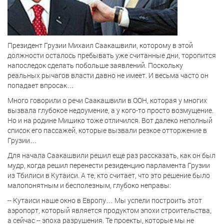
Президент Грузии Михаил Саакашвили, которому в этой
должности осталось пребывать уже считанные дни, торопится
напоследок сделать побольше заявлений. Поскольку
реальных рычагов власти давно не имеет. И весьма часто он
попадает впросак…
Много говорили о речи Саакашвили в ООН, которая у многих
вызвала глубокое недоумение, а у кого-то просто возмущение.
Но и на родине Мишико тоже отличился. Вот далеко неполный
список его пассажей, которые вызвали резкое отторжение в
Грузии…
Для начала Саакашвили решил еще раз рассказать, как он был
мудр, когда решил перенести резиденцию парламента Грузии
из Тбилиси в Кутаиси. А те, кто считает, что это решение было
малопонятным и бесполезным, глубоко неправы:
-- Кутаиси наше окно в Европу… Мы успели построить этот
аэропорт, который является продуктом эпохи строительства,
а сейчас -- эпоха разрушения. Те проекты, которые мы не