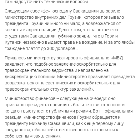
там надо уточнить технические вопросы…
Следующим свое «фе» господину Саакашвили выразило
министерство внутренних дел Грузии, которое призывало
президента Грузии ни много ни мало, а воздержаться от
клеветы в адрес полиции. Дело в том, что на встрече со
студентами Саакашвили публично заявил, что в Гори и
Кутаиси незаконно выдают права на вождение. И за это якобы
граждане платят до 300 долларов...
Пришлось министерству реагировать официально: «МВД
заявляет, что подобное заявление оскорбительно для
правоохранительного ведомства и направлено на
дискредитацию полиции. Министерство призывает президента
воздержаться от клеветнических и оскорбительных для
правоохранительных структур заявлений».
Министерство финансов -- следующее на очереди: оно
призвало президента проявлять больше ответственности,
когда он выступает с публичными речами. Вот -- официальная
реакция: «Министерство финансов Грузии обращается к
президенту Михаилу Саакашвили, как к еще первому лицу
государства, с большей ответственностью относится к
собственным заявлениям».