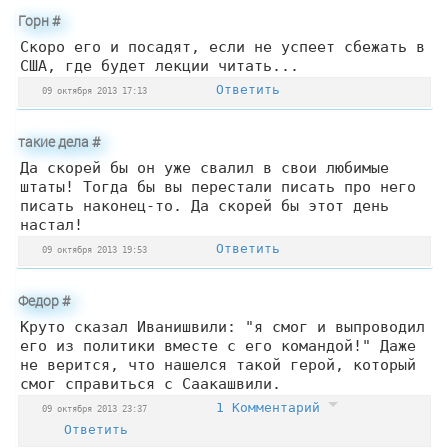
Горн
#
Скоро его и посадят, если не успеет сбежать в
США, где будет лекции читать...
Ответить
09 октября 2013 17:13
такие дела
#
Да скорей бы он уже свалил в свои любимые
штаты! Тогда бы вы перестали писать про него
писать наконец-то. Да скорей бы этот день
настал!
Ответить
09 октября 2013 19:53
Федор
#
Круто сказал Иванишвили: "я смог и выпроводил
его из политики вместе с его командой!" Даже
не верится, что нашелся такой герой, который
смог справиться с Саакашвили.
1 Комментарий
09 октября 2013 23:37
Ответить