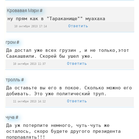
Кровавая Мэри
#
ну прям как в "Тараканище"" муахаха
Ответить
10 октября 2013 17:14
гром
#
Да достал уже всех грузин , и не только,этот
Саакашвили. Скорей бы ушел уже.
Ответить
10 октября 2013 11:37
тролль
#
Да оставьте вы его в покое. Сколько можно его
добивать. Это уже политический труп.
Ответить
11 октября 2013 14:12
чуча
#
Да уж потерпите немного, чуть-чуть же
осталось, скоро будете другого президента
попрпавлять!!!