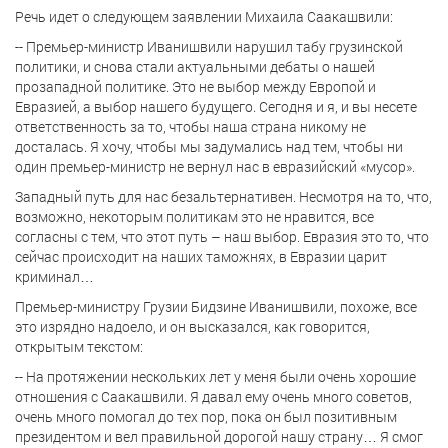
Речь идет о следующем заявлении Михаила Саакашвили:
-- Премьер-министр Иванишвили нарушил табу грузинской
политики, и снова стали актуальными дебаты о нашей
прозападной политике. Это не выбор между Европой и
Евразией, а выбор нашего будущего. Сегодня и я, и вы несете
ответственность за то, чтобы наша страна никому не
досталась. Я хочу, чтобы мы задумались над тем, чтобы ни
один премьер-министр не вернул нас в евразийский «мусор».
Западный путь для нас безальтернативен. Несмотря на то, что,
возможно, некоторым политикам это не нравится, все
согласны с тем, что этот путь – наш выбор. Евразия это то, что
сейчас происходит на наших таможнях, в Евразии царит
криминал…
Премьер-министру Грузии Бидзине Иванишвили, похоже, все
это изрядно надоело, и он высказался, как говорится,
открытым текстом:
-- На протяжении нескольких лет у меня были очень хорошие
отношения с Саакашвили. Я давал ему очень много советов,
очень много помогал до тех пор, пока он был позитивным
президентом и вел правильной дорогой нашу страну… Я смог