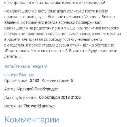
и выпроводил его из политики вместе с его командой!
Но Саакашвили знает, кому душу излить! В гости к нему
приехал старый друг – бывший президент Украины Виктор
Ющенко, который его всегда всячески поддерживал.
Саакашвили на радостях принял Ющенко, политика которого
на Украине тоже закончилась полным крахом, в своем имении
в Кахети. Он показал дорогому гостю учебный центр
виноделия, а позже старые друзья отужинали в ресторане
«Роял палас». А что еще остается?! Выпьют и будут заявления
делать…
Читайте нас в Telegram
на верх
Главная
Просмотров :
3432
Комментариев:
8
Автор:
Ираклий Гогоберидзе
Дата публикации :
09 октября 2013 01:00
Источник:
The world and we
Комментарии