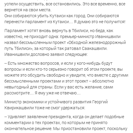
успели осуществить, все остановились. Это все временно, все
вернется на свои места.
Они собираются убить Кутаиси как город. Они собираются
перенести парламент из Кутаиси… Я думаю это не получится!
Парламент хотят вновь вернуть в Тбилиси, но беда, как
известно, не приходит одна: премьер-министр Иванишвили
назвал бессмысленным проект «Обходной железнодорожный
путь Тбилиси», за который так ратовал Саакашвили.
Иванишвили дословно заявил следующее:
-- Есть множество вопросов, и если у кого-нибудь будут
вопросы и если кто-то серьезно говорит об этом проекте, вы
можете это обсудить свободно и увидите, что вместе с другими
бессмысленными проектами и этот проект -- абсолютно
невыгодный для страны. Если у вас есть желание, сами
рассмотрите… Я ему уже не отвечаю…
Министр экономики и устойчивого развития Георгий
Квирикашвили тоже не смог удержаться:
-- Удивляет заявление президента, когда он делает подобные
комментарии о тех проектах, по которым не принято
окончательное решение. Мы приостановили проект, поскольку