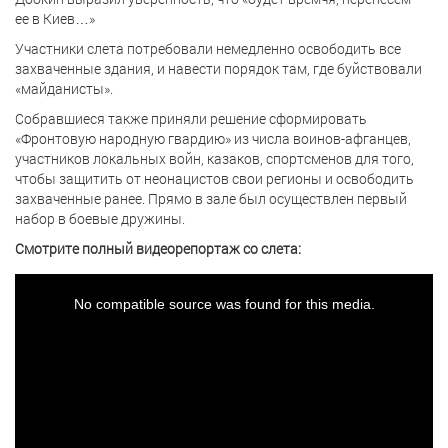
ее в Киев…»
Участники слета потребовали немедленно освободить все
захваченные здания, и навести порядок там, где буйствовали
«майданисты».
Собравшиеся также приняли решение сформировать
«Фронтовую народную гвардию» из числа воинов-афганцев,
участников локальных войн, казаков, спортсменов для того,
чтобы защитить от неонацистов свои регионы и освободить
захваченные ранее. Прямо в зале был осуществлен первый
набор в боевые дружины.
Смотрите полный видеорепортаж со слета:
This
is
a
No compatible source was found for this media.
modal
window.