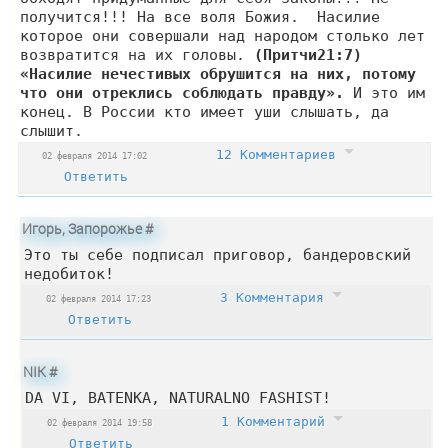
получится!!! На все воля Божия. Насилие
которое они совершали над народом столько лет
возвратится на их головы.
(Притчи21:7)
«Насилие нечестивых обрушится на них, потому
что они отреклись соблюдать правду».
И это им
конец. В России кто имеет уши слышать, да
слышит.
12 Комментариев
02 февраля 2014 17:02
Ответить
Игорь, Запорожье
#
Это ты себе подписал приговор, бандеровский
недобиток!
3 Комментария
02 февраля 2014 17:23
Ответить
NIK
#
DA VI, BATENKA, NATURALNO FASHIST!
1 Комментарий
02 февраля 2014 19:58
Ответить