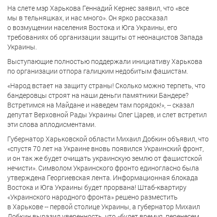
На слете мэр Харькова Геннадий Кернес заявил, что «все
мы в тельняшках, и нас много». Он ярко рассказал
о возмущении населения Востока и Юга Украины, его
требованиях об организации защиты от неонацистов Запада
Украины.
Выступающие полностью поддержали инициативу Харькова
по организации отпора галицким недобитым фашистам.
«Народ встает на защиту страны! Сколько можно терпеть, что
бандеровцы строят на наши деньги памятники Бандере?
Встретимся на Майдане и наведем там порядок!», -- сказал
депутат Верховной Рады Украины Олег Царев, и слет встретил
эти слова аплодисментами.
Губернатор Харьковской области Михаил Добкин объявил, что
«спустя 70 лет на Украине вновь появился Украинский фронт,
и он так же будет очищать украинскую землю от фашистской
нечисти». Символом Украинского фронто единогласно была
утверждена Георгиевская лента. Информационная блокада
Востока и Юга Украины будет прорвана! Штаб-квартиру
«Украинского народного фронта» решено разместить
в Харькове -- первой столице Украины, а губернатор Михаил
Добкин выразил уверенность, что «будет времчя, перенесем