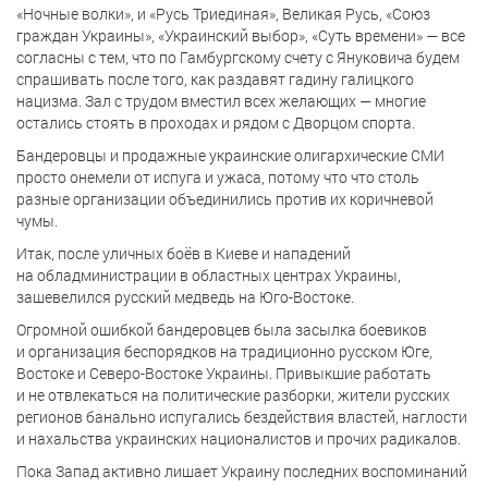
«Ночные волки», и «Русь Триединая», Великая Русь, «Союз
граждан Украины», «Украинский выбор», «Суть времени» — все
согласны с тем, что по Гамбургскому счету с Януковича будем
спрашивать после того, как раздавят гадину галицкого
нацизма. Зал с трудом вместил всех желающих — многие
остались стоять в проходах и рядом с Дворцом спорта.
Бандеровцы и продажные украинские олигархические СМИ
просто онемели от испуга и ужаса, потому что что столь
разные организации объединились против их коричневой
чумы.
Итак, после уличных боёв в Киеве и нападений
на обладминистрации в областных центрах Украины,
зашевелился русский медведь на Юго-Востоке.
Огромной ошибкой бандеровцев была засылка боевиков
и организация беспорядков на традиционно русском Юге,
Востоке и Северо-Востоке Украины. Привыкшие работать
и не отвлекаться на политические разборки, жители русских
регионов банально испугались бездействия властей, наглости
и нахальства украинских националистов и прочих радикалов.
Пока Запад активно лишает Украину последних воспоминаний