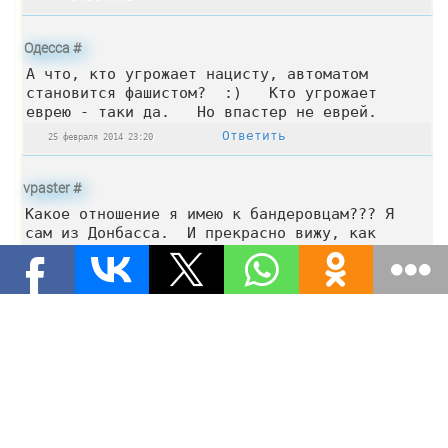
Одесса
#
А что, кто угрожает нацисту, автоматом
становится фашистом? :) Кто угрожает
еврею - таки да. Но впастер не еврей.
Ответить
25 февраля 2014 23:20
vpaster
#
Какое отношение я имею к бандеровцам??? Я
сам из Донбасса. И прекрасно вижу, как
миллионы рабов Ахметова , Фирташа,
Каломойского, Васаддзе, берегут свои кандалы
чтобы не соскочили. Боятся сказать правду и
выйти из под палки рабовладельца, потому,
что у них там где была душа осталось только
зарплата. А что рабу нужно? Хлеба и зрелищ.
2 Комментария
02 февраля 2014 22:09
Ответить
Наталия
#