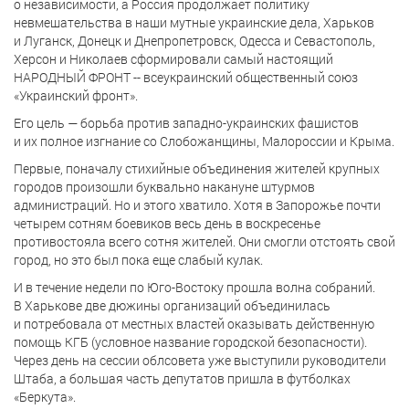
о независимости, а Россия продолжает политику
невмешательства в наши мутные украинские дела, Харьков
и Луганск, Донецк и Днепропетровск, Одесса и Севастополь,
Херсон и Николаев сформировали самый настоящий
НАРОДНЫЙ ФРОНТ -- всеукраинский общественный союз
«Украинский фронт».
Его цель — борьба против западно-украинских фашистов
и их полное изгнание со Слобожанщины, Малороссии и Крыма.
Первые, поначалу стихийные объединения жителей крупных
городов произошли буквально накануне штурмов
администраций. Но и этого хватило. Хотя в Запорожье почти
четырем сотням боевиков весь день в воскресенье
противостояла всего сотня жителей. Они смогли отстоять свой
город, но это был пока еще слабый кулак.
И в течение недели по Юго-Востоку прошла волна собраний.
В Харькове две дюжины организаций объединилась
и потребовала от местных властей оказывать действенную
помощь КГБ (условное название городской безопасности).
Через день на сессии облсовета уже выступили руководители
Штаба, а большая часть депутатов пришла в футболках
«Беркута».