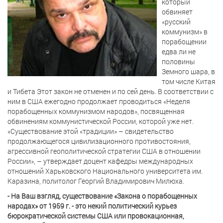
который
обвиняет
«русский
коммунизм» в
порабощении
едва ли не
половины
Земного шара, в
том числе Китая
и Тибета Этот закон не отменен и по сей день. В соответствии с
ним в США ежегодно продолжает проводиться «Неделя
порабощенных коммунизмом народов», посвященная
обвинениям коммунистической России, которой уже нет.
«Существование этой «традиции» – свидетельство
продолжающегося цивилизационного противостояния,
агрессивной геополитической стратегии США в отношении
России», – утверждает доцент кафедры международных
отношений Харьковского Национального университета им.
Каразина, политолог Георгий Владимирович Милюха.
- На Ваш взгляд, существование «Закона о порабощенных
народах» от 1959 г. - это некий политический курьез
бюрократической системы США или провокационная,