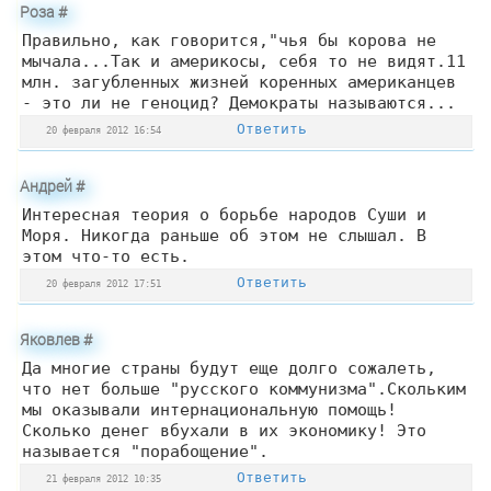
Роза
#
Правильно, как говорится,"чья бы корова не
мычала...Так и америкосы, себя то не видят.11
млн. загубленных жизней коренных американцев
- это ли не геноцид? Демократы называются...
Ответить
20 февраля 2012 16:54
Андрей
#
Интересная теория о борьбе народов Суши и
Моря. Никогда раньше об этом не слышал. В
этом что-то есть.
Ответить
20 февраля 2012 17:51
Яковлев
#
Да многие страны будут еще долго сожалеть,
что нет больше "русского коммунизма".Скольким
мы оказывали интернациональную помощь!
Сколько денег вбухали в их экономику! Это
называется "порабощение".
Ответить
21 февраля 2012 10:35