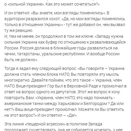
о «сильной Украине». Как это может сочетаться?»
И он ответил: «Вы знаете, мои взгляды поменялись». В
аудитории разразился хохот. «Да, но мои взгляды поменялись
только в отношении Украины» - тут же добавил он, чем вызвал
ту же реакцию.
И, тем не менее, он продолжил в том же ключе: «Западу нужна
сильная Украина как буфер по отношению к разваливающейся
России. Россия должна в ближайшие годы развалиться на
чечни, татарстаны, уральские республики. И вообще России
быть не должно».
Тогда я задал ему следующий вопрос: «Вы говорите – Украина
должна стать членом блока НАТО. Вы повторяли эту мысль
многократно. Давайте поймем, что это такое – Украина, член
НАТО. Вице-президент Гор был в Верховной Раде и промолчал в
ответ на вопрос одного из депутатов. Этот же вопрос я хочу
повторить Вам: «Украина, член НАТО, это надо понимать -
американские танки между Харьковом и Белгородом ? Да или
нет?» Ваш вице-президент промолчал. Можете ли Вы ответить
на этот вопрос?» И он ответил – «Да!»
Эта линия «пещерной агрессии» в политике Запада
продолжает существовать, она не собирается исчезать, у нее