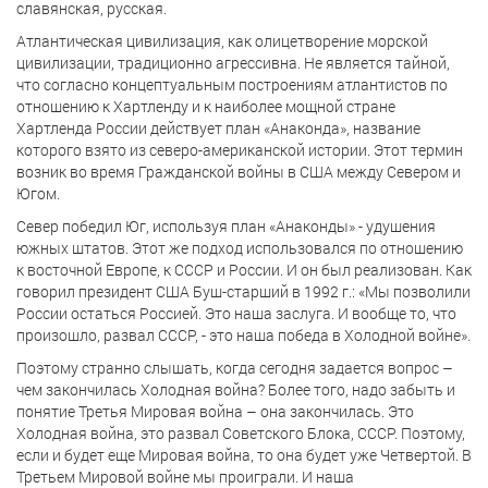
славянская, русская.
Атлантическая цивилизация, как олицетворение морской
цивилизации, традиционно агрессивна. Не является тайной,
что согласно концептуальным построениям атлантистов по
отношению к Хартленду и к наиболее мощной стране
Хартленда России действует план «Анаконда», название
которого взято из северо-американской истории. Этот термин
возник во время Гражданской войны в США между Севером и
Югом.
Север победил Юг, используя план «Анаконды» - удушения
южных штатов. Этот же подход использовался по отношению
к восточной Европе, к СССР и России. И он был реализован. Как
говорил президент США Буш-старший в 1992 г.: «Мы позволили
России остаться Россией. Это наша заслуга. И вообще то, что
произошло, развал СССР, - это наша победа в Холодной войне».
Поэтому странно слышать, когда сегодня задается вопрос –
чем закончилась Холодная война? Более того, надо забыть и
понятие Третья Мировая война – она закончилась. Это
Холодная война, это развал Советского Блока, СССР. Поэтому,
если и будет еще Мировая война, то она будет уже Четвертой. В
Третьем Мировой войне мы проиграли. И наша