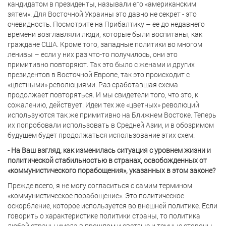
кандидатом в президенты, называли его «американским
зятем». Для Восточной Украины это давно не секрет - это
очевидность. Посмотрите на Прибалтику – ее до недавнего
времени возглавляли люди, которые были воспитаны, как
граждане США. Кроме того, западные политики во многом
ленивы – если у них раз что-то получилось, они это
примитивно повторяют. Так это было с женами и других
президентов в Восточной Европе, так это происходит с
«цветными» революциями. Раз сработавшая схема
продолжает повторяться. И мы свидетели того, что это, к
сожалению, действует. Идеи тех же «цветных» революций
используются так же примитивно на Ближнем Востоке. Теперь
их попробовали использовать в Средней Азии, и в обозримом
будущем будет продолжаться использование этих схем.
- На Ваш взгляд, как изменилась ситуация с уровнем жизни и
политической стабильностью в странах, освобожденных от
«коммунистического порабощения», указанных в этом законе?
Прежде всего, я не могу согласиться с самим термином
«коммунистическое порабощение». Это политическое
оскорбление, которое используется во внешней политике. Если
говорить о характеристике политики страны, то политика
любой страны имела в прошлом и светлые и темные стороны.