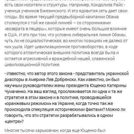
есть свои носители и структуры. Например, Кондолиза Райс -
ученица учеников Бжезинского. И это ядовитая сеть дает свои
плоды. Во время текущей предвыборной кампании Обама
столкнулся с той же самой линией – со сторонниками
«возврата в пещеры», которые имеют очень большое влияние
в США. И это при том, что условно либеральная линия Обамы,
чуть ли не социалистическая, во многих позициях не далеко от
них ушла. Идет цивилизационное противоборство, в ходе
которого атлантическая внешняя политика всегда была и
остается агрессивной и враждебной нашей, славянской
цивилизационной политике.
- Известно, что автор этого закона - представитель украинской
диаспоры в Америке Лев Добрянски. Как известно, он был
научным руководителем жены президента Ющенко Катерины
Чумаченко. На ваш взгляд, прослеживается ли одна и та же
стратегия в этом законе и в политике, проводившейся
«оранжевым режимом» на Украине, когда точно так же
происходила спекуляция историческими фактами? Можно ли
говорить, что эти стратегии разрабатывались в одном
«центре»?
Многие тысячи харьковчан, когда еще Ющенко был