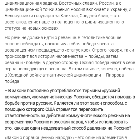
цивилизационная задача, Восточных славян, России, а с
цивилизационной точки зрения Россия включает и Украину, и
Белоруссию и государства Кавказа, Средней Азии, – это
восстановление нашего полноценного цивилизационного
статуса на новых основах.
Но речь не должна идти о реванше. В геполитике вообще
опасно побеждать, поскольку любая победа чревата
возвращением предыдущего «статус кво». Строго говоря, так и
происходит вся история человечества – победы, затем
реванши - победы в другую сторону. Любая победа несет в себе
зерна последующего реванша. В этом смысле, конечно, победа
в Холодной войне атлантической цивилизации – Пиррова
победа.
-- В законе постоянно употребляются термины «русский
коммунизм», «коммунистическая Россия», обещается помощь в
борьбе против русских. Является ли этот закон способом, с
помощью которого США стремятся переложить
ответственность за действия коммунистического режима на
современную Россию и русский народ, чтобы использовать
это, как еще один неадекватный способ давления на Россию?
«Закон о порабощенных народах» - это один из элементов в