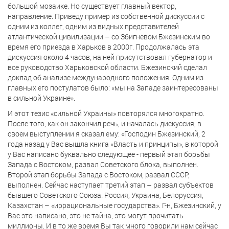
большой мозаике. Но существует главный вектор,
направление. Приведу пример из собственной дискуссии с
одним из коллег, одним из видных представителей
атлантической цивилизации – со Збигневом Бжезинским во
время его приезда в Харьков в 2000г. Продолжалась эта
дискуссия около 4 часов, на ней присутствовал губернатор и
все руководство Харьковской области. Бжезинский сделал
доклад об анализе международного положения. Одним из
главных его постулатов было: «мы на Западе заинтересованы
в сильной Украине».
И этот тезис «сильной Украины» повторялся многократно.
После того, как он закончил речь, и началась дискуссия, в
своем выступлении я сказал ему: «Господин Бжезинский, 2
года назад у Вас вышла книга «Власть и принципы», в которой
у Вас написано буквально следующее - первый этап борьбы
Запада с Востоком, развал Советского блока, выполнен.
Второй этап борьбы Запада с Востоком, развал СССР,
выполнен. Сейчас наступает третий этап – развал субъектов
бывшего Советского Союза. Россия, Украина, Белоруссия,
Казахстан – «иррациональные государства». Г-н, Бжезинский, у
Вас это написано, это не тайна, это могут прочитать
миллионы. И в то же время Вы так много говорили нам сейчас