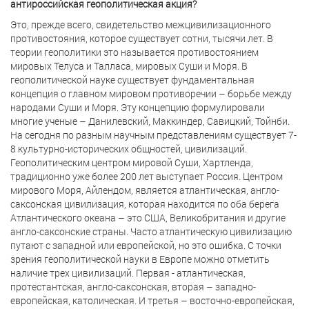
антироссийская геополитическая акция?
Это, прежде всего, свидетельство межцивилизационного
противостояния, которое существует сотни, тысячи лет. В
теории геополитики это называется противостоянием
мировых Телуса и Талласа, мировых Суши и Моря. В
геополитической науке существует фундаментальная
концепция о главном мировом противоречии – борьбе между
народами Суши и Моря. Эту концепцию формулировали
многие ученые – Данилевский, Маккиндер, Савицкий, Тойнби.
На сегодня по разным научным представлениям существует 7-
8 культурно-исторических общностей, цивилизаций.
Геополитическим центром мировой Суши, Хартленда,
традиционно уже более 200 лет выступает Россия. Центром
мирового Моря, Айлендом, является атлантическая, англо-
саксонская цивилизация, которая находится по оба берега
Атлантического океана – это США, Великобритания и другие
англо-саксонские страны. Часто атлантическую цивилизацию
путают с западной или европейской, но это ошибка. С точки
зрения геополитической науки в Европе можно отметить
наличие трех цивилизаций. Первая - атлантическая,
протестантская, англо-саксонская, вторая – западно-
европейская, католическая. И третья – восточно-европейская,