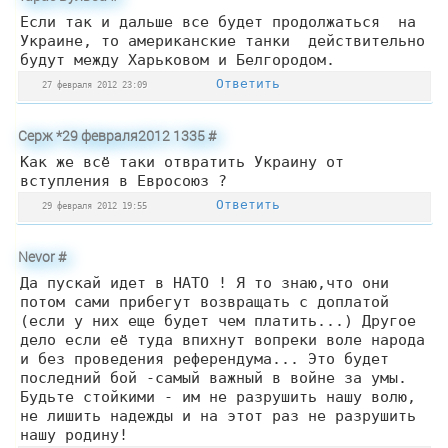
Если так и дальше все будет продолжаться на
Украине, то американские танки действительно
будут между Харьковом и Белгородом.
Ответить
27 февраля 2012 23:09
Серж *29 февраля2012 1335
#
Как же всё таки отвратить Украину от
вступления в Евросоюз ?
Ответить
29 февраля 2012 19:55
Nevor
#
Да пускай идет в НАТО ! Я то знаю,что они
потом сами прибегут возвращать с доплатой
(если у них еще будет чем платить...) Другое
дело если её туда впихнут вопреки воле народа
и без проведения референдума... Это будет
последний бой -самый важный в войне за умы.
Будьте стойкими - им не разрушить нашу волю,
не лишить надежды и на этот раз не разрушить
нашу родину!