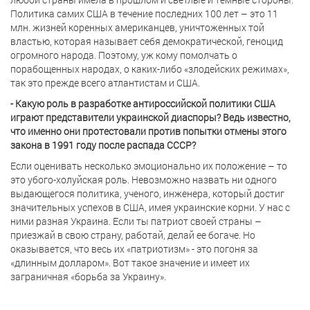
Политика самих США в течение последних 100 лет – это 11
млн. жизней коренных американцев, уничтоженных той
властью, которая называет себя демократической, геноцид
огромного народа. Поэтому, уж кому помолчать о
порабощенных народах, о каких-либо «злодейских режимах»,
так это прежде всего атлантистам и США.
- Какую роль в разработке антироссийской политики США
играют представители украинской диаспоры? Ведь известно,
что именно они протестовали против попытки отмены этого
закона в 1991 году после распада СССР?
Если оценивать несколько эмоционально их положение – то
это убого-холуйская роль. Невозможно назвать ни одного
выдающегося политика, ученого, инженера, который достиг
значительных успехов в США, имея украинские корни. У нас с
ними разная Украина. Если ты патриот своей страны –
приезжай в свою страну, работай, делай ее богаче. Но
оказывается, что весь их «патриотизм» - это погоня за
«длинным долларом». Вот такое значение и имеет их
заграничная «борьба за Украину».