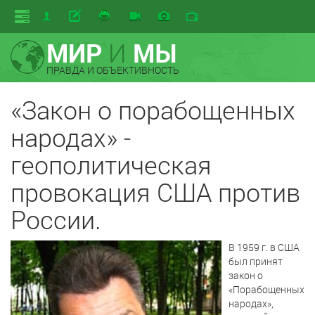
МИР
И
МЫ
ПРАВДА И ОБЪЕКТИВНОСТЬ
«Закон о порабощенных
народах» -
геополитическая
провокация США против
России.
В 1959 г. в США
был принят
закон о
«Порабощенных
народах»,