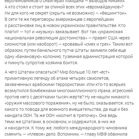
еврочиновников о снайперах Майдана — выводов никаких.
А кто стоял и стоит за спиной всех этих «евромайдаунов»?
Ни для кого не секрет (скрыть не возможно) — «Фашингтон».
В сети те же переговоры американцев с европейцами
о расстановке лиц в новом украинском правительстве. Кто
платит — тот и «музыку» заказывает. Вот так «украинская
национальная революция достоинства» — правят США через
сионистов (или наоборот) — кровавый «смех и грех». Таким вот
образом, путем банального путча Штаты заимели себе еще
одну «банановую» колонию, туземная администрация которой
и пикнуть супротив хозяина боится.
А чего Штатам опасаться? Мир больше 10 лет «ест»
примитивную легенду об атаке четырех самолетов,
захваченных арабскими террористами. Или кто-то всерьез
возмутился бомбежками многомиллионного Ирака, агрессией
против него с десятками тысяч жертв? Ну не нашли никакого
«оружия массового поражения», ну не было, оказывается, хоть
какого то повода для военного вмешательства, да еще и без
мандата ООН. Та же ООН «молчит в тряпочку». Она ведь
теми же Штатами, в основном, и содержится, в них же
и находится. К тому же, любого международного чиновника
сменить — «плевое» дело. Вспомним, — главу МВФ обвинила