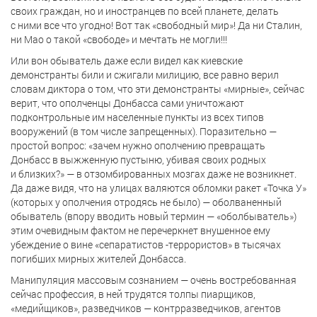
своих граждан, но и иностранцев по всей планете, делать
с ними все что угодно! Вот так «свободный мир»! Да ни Сталин,
ни Мао о такой «свободе» и мечтать не могли!!!
Или вон обыватель даже если видел как киевские
демонстранты били и сжигали милицию, все равно верил
словам диктора о том, что эти демонстранты «мирные», сейчас
верит, что ополченцы Донбасса сами уничтожают
подконтрольные им населенные пункты из всех типов
вооружений (в том числе запрещенных). Поразительно —
простой вопрос: «зачем нужно ополчению превращать
Донбасс в выжженную пустыню, убивая своих родных
и близких?» — в отзомбированных мозгах даже не возникнет.
Да даже видя, что на улицах валяются обломки ракет «Точка У»
(которых у ополчения отродясь не было) — оболваненный
обыватель (впору вводить новый термин — «оболбыватель»)
этим очевидным фактом не перечеркнет внушенное ему
убеждение о вине «сепаратистов -террористов» в тысячах
погибших мирных жителей Донбасса.
Манипуляция массовым сознанием — очень востребованная
сейчас профессия, в ней трудятся толпы пиарщиков,
«медийщиков», разведчиков — контрразведчиков, агентов