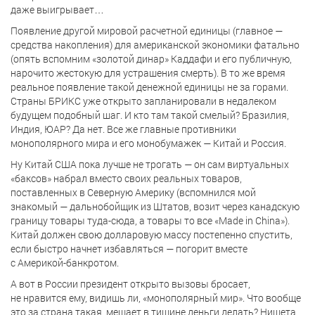
даже выигрывает…
Появление другой мировой расчетной единицы (главное —
средства накопления) для американской экономики фатально
(опять вспомним «золотой динар» Каддафи и его публичную,
нарочито жестокую для устрашения смерть). В то же время
реальное появление такой денежной единицы не за горами.
Страны БРИКС уже открыто запланировали в недалеком
будущем подобный шаг. И кто там такой смелый? Бразилия,
Индия, ЮАР? Да нет. Все же главные противники
монополярного мира и его монобумажек — Китай и Россия.
Ну Китай США пока лучше не трогать — он сам виртуальных
«баксов» набрал вместо своих реальных товаров,
поставленных в Северную Америку (вспомнился мой
знакомый — дальнобойщик из Штатов, возит через канадскую
границу товары туда-сюда, а товары то все «Made in China»).
Китай должен свою долларовую массу постепенно спустить,
если быстро начнет избавляться — погорит вместе
с Америкой-банкротом.
А вот в России президент открыто вызовы бросает,
не нравится ему, видишь ли, «монополярный мир». Что вообще
это за страна такая, мешает в тишине деньги делать? Нищета,