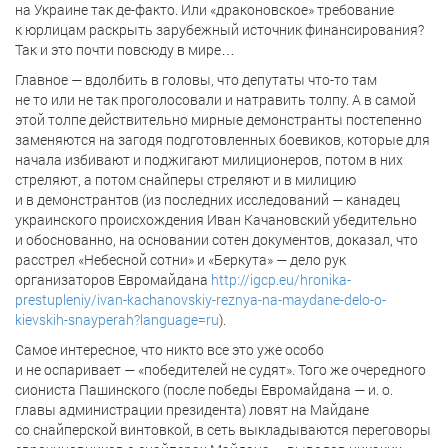
на Украине так де-факто. Или «драконовское» требование
к юрлицам раскрыть зарубежный источник финансирования?
Так и это почти повсюду в мире…
Главное — вдолбить в головы, что депутаты что-то там
не то или не так проголосовали и натравить толпу. А в самой
этой толпе действительно мирные демонстранты постепенно
заменяются на загодя подготовленных боевиков, которые для
начала избивают и поджигают милиционеров, потом в них
стреляют, а потом снайперы стреляют и в милицию
и в демонстрантов (из последних исследований — канадец
украинского происхождения Иван Качановский убедительно
и обоснованно, на основании сотен документов, доказал, что
расстрел «Небесной сотни» и «Беркута» — дело рук
организаторов Евромайдана
http://igcp.eu/hronika-
prestupleniy/ivan-kachanovskiy-reznya-na-maydane-delo-o-
kievskih-snayperah?language=ru
).
Самое интересное, что никто все это уже особо
и не оспаривает — «победителей не судят». Того же очередного
сиониста Пашинского (после победы Евромайдана — и. о.
главы администрации президента) ловят на Майдане
со снайперской винтовкой, в сеть выкладываются переговоры