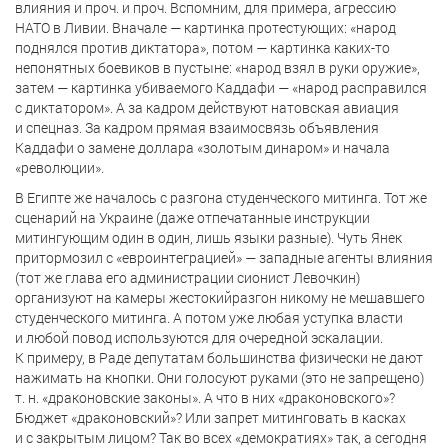
влияния и проч. и проч. Вспомним, для примера, агрессию
НАТО в Ливии. Вначале — картинка протестующих: «народ
поднялся против диктатора», потом — картинка каких-то
непонятных боевиков в пустыне: «народ взял в руки оружие»,
затем — картинка убиваемого Каддафи — «народ расправился
с диктатором». А за кадром действуют натовская авиация
и спецназ. За кадром прямая взаимосвязь объявления
Каддафи о замене доллара «золотым динаром» и начала
«революции».
В Египте же началось с разгона студенческого митинга. Тот же
сценарий на Украине (даже отпечатанные инструкции
митингующим один в один, лишь языки разные). Чуть Янек
притормозил с «евроинтеграцией» — западные агенты влияния
(тот же глава его администрации сионист Левочкин)
организуют на камеры жестокийразгон никому не мешавшего
студенческого митинга. А потом уже любая уступка власти
и любой повод используются для очередной эскалации.
К примеру, в Раде депутатам большинства физически не дают
нажимать на кнопки. Они голосуют руками (это не запрещено)
т. н. «драконовские законы». А что в них «драконовского»?
Бюджет «драконовский»? Или запрет митинговать в касках
и с закрытым лицом? Так во всех «демократиях» так, а сегодня