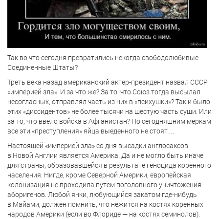
Так во что сегодня превратились некогда свободолюбивые
Соединенные Штаты?
Треть века назад американский актер-президент назвал СССР
«империей зла». И за что же? За то, что Союз тогда высылал
несогласных, отправлял часть из них в «психушки»? Так и было
этих «диссидентов» не более тысячи на шестую часть суши. Или
за то, что ввело войска в Афганистан? По сегодняшним меркам
все эти «преступления» яйца выеденного не стоят…
Настоящей «империей зла» со дня высадки англосаксов
в Новой Англии является Америка. Да и не могло быть иначе
для страны, образовавшейся в результате геноцида коренного
населения. Нигде, кроме Северной Америки, европейская
колонизация не проходила путем поголовного уничтожения
аборигенов. Любой янки, любующийся закатом где-нибудь
в Майами, должен помнить, что нежится на костях коренных
народов Америки (если во Флориде — на костях семинолов).