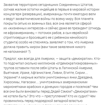
Захватив территорию сегодняшних Соединенных Штатов,
согнав жалкие остатки индейцев в первые в мировой истории
концлагеря (резервации), американцы почти ежегодно вели
и ведут захватнические войны по всему миру. Вся планета
покрыта сетью их военных баз, вся она является сферой
их «жизненных интересов» и сейчас даже ее президент (отнюдь
не афроамериканец — потомок рабов, а сын еврейской
стриптизерши и бросившего ее с ребенком кенийского
студента) особо не стесняясь заявляет о том, что Америка
должна править миром (вам такие заявления никого
не напоминают ?).
Предлог, как всегда для Америки, — защита «демократии». Кто-
то подсчитал сколько миллионов «отдемократизированных»
трупов оставили после себя Штаты в Латинской Америке,
Вьетнаме, Ираке, Афганистане, Ливии, Египте, Сирии…
Украине? А мирные жители уничтоженных янки Дрездена,
Хиросимы, Нагасаки… уничтоженных американскими
марионетками арабских и донецких городов и поселков? Чем
все они были виноваты перед Дядей Сэмом? «Демократами»
не хотели быть? Это что — преступление? Кто их судил? Чем
провинились перед людоедской западной властью