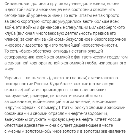
Силиконовая долина и другие научные достижения, но они
и десятой части американцев не в состоянии обеспечить
сегодняшний уровень жизни). То есть Штаты не так просто
за свою короткую историю умудрились вести больше всех
войн, эти войны и финансовые спекуляции Бильдербергского
клуба (включая многовековую деятельность предков его
членов) закрепили за «баксом» безусловное и безоговорочное
мировое лидерство при его полнейшей необеспеченности.
То есть «бакс» обеспечен отнюдь не стагнирующей
североамериканской экономикой с фантастическим госдолгом,
а связанной корпоративной экономикой глобализированного
мира.
Украина — лишь часть (далеко не главная) американского
похода против России. Куда более важные (но зачастую
скрытые) события происходят в гонке наиновейших
вооружений, разведке, дипломатических «битвах»
за союзников, войне санкций и ограничений, в экономике
и других сферах. К примеру, Штаты, рискуя своими арабскими
союзниками и своими отраслями нефте-газодобычи,
вынуждены опускать мировую цену на нефть. Ответ России
блестяще адекватен — она скупает дешевеющее вместе
с «черным золотом» обычное золото и в золотом эквиваленте