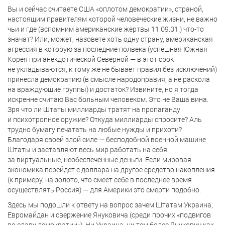
Вы и сейчас считаете США «оплотом демократии», страной,
настоящим правителям которой человеческие жизни, не важно
чьи и где (вспомним американские жертвы
11.09.01.
) что-то
значат? Или, может, назовете хоть одну страну, американская
агрессия в которую за последние полвека (успешная Южная
Корея при анекдотической Северной — в этот срок
не укладываются, к тому же не бывает правил без исключений)
принесла демократию (в смысле народоправия, а не раскола
на враждующие группы) и достаток? Извините, но я тогда
искренне считаю Вас больным человеком. Это не Ваша вина.
Зря что ли Штаты миллиарды тратят на пропаганду
и психотропное оружие? Откуда миллиарды спросите? Аль
трудно бумагу печатать на любые нужды и прихоти?
Благодаря своей злой силе — бесподобной военной машине
Штаты и заставляют весь мир работать на себя
за виртуальные, необеспеченные деньги. Если мировая
экономика перейдет с доллара на другое средство накопления
(к примеру, на золото, что смеет себе в последнее время
осуществлять Россия) — для Америки это смерти подобно.
Здесь мы подошли к ответу на вопрос зачем Штатам Украина,
Евромайдан и свержение Януковича (среди прочих «подвигов
во славу демократии»). Ни Украина, ни тем более Янукович как