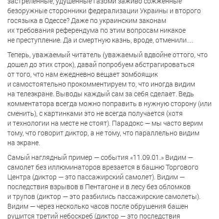
застреленные, удушенные газоми заживо сожженные
безоружные сторонники федерализации Украины и второго
госязыка в Одессе? Даже по украинским законам
их требования референдума по этим вопросам никакое
не преступление. Да и смертную казнь, вроде, отменили…
Теперь, уважаемый читатель (уважаемый вдвойне оттого, что
дошел до этих строк), давай попробуем абстрагироваться
от того, что нам ежедневно вещает зомбоящик
и самостоятельно прокомментируем то, что иногда видим
на телеэкране. Выводы каждый сам за себя сделает. Ведь
комментатора всегда можно поправить в нужную сторону (или
сменить), с картинками это не всегда получается (хотя
и технологии на месте не стоят). Парадокс — мы часто верим
тому, что говорит диктор, а не тому, что параллельно видим
на экране.
Самый наглядный пример — события «11.09.01.» Видим —
самолет без иллюминаторов врезается в башню Торгового
Центра (диктор — это пассажирский самолет). Видим —
последствия взрывов в Пентагоне и в лесу без обломков
и трупов (диктор — это разбились пассажирские самолеты).
Видим — через несколько часов после обрушения башен
рушится третий небоскреб (диктор — это последствия