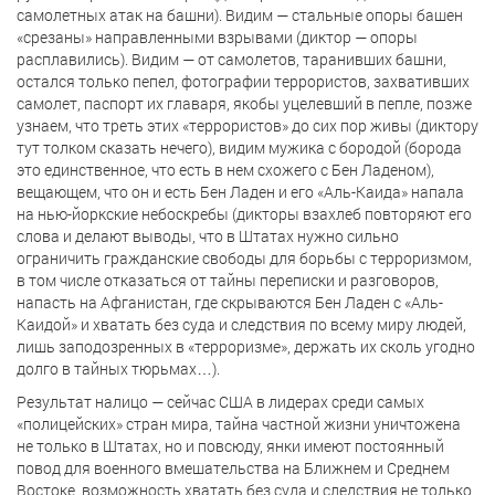
самолетных атак на башни). Видим — стальные опоры башен
«срезаны» направленными взрывами (диктор — опоры
расплавились). Видим — от самолетов, таранивших башни,
остался только пепел, фотографии террористов, захвативших
самолет, паспорт их главаря, якобы уцелевший в пепле, позже
узнаем, что треть этих «террористов» до сих пор живы (диктору
тут толком сказать нечего), видим мужика с бородой (борода
это единственное, что есть в нем схожего с Бен Ладеном),
вещающем, что он и есть Бен Ладен и его «Аль-Каида» напала
на нью-йоркские небоскребы (дикторы взахлеб повторяют его
слова и делают выводы, что в Штатах нужно сильно
ограничить гражданские свободы для борьбы с терроризмом,
в том числе отказаться от тайны переписки и разговоров,
напасть на Афганистан, где скрываются Бен Ладен с «Аль-
Каидой» и хватать без суда и следствия по всему миру людей,
лишь заподозренных в «терроризме», держать их сколь угодно
долго в тайных тюрьмах…).
Результат налицо — сейчас США в лидерах среди самых
«полицейских» стран мира, тайна частной жизни уничтожена
не только в Штатах, но и повсюду, янки имеют постоянный
повод для военного вмешательства на Ближнем и Среднем
Востоке, возможность хватать без суда и следствия не только