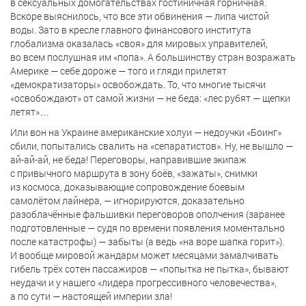
в сексуальных домогательствах гостиничная горничная.
Вскоре выяснилось, что все эти обвинения — липа чистой
воды. Зато в кресле главного финансового института
глобализма оказалась «своя» для мировых управителей,
во всем послушная им «попа». А большинству стран возражать
Америке — себе дороже — того и гляди прилетят
«демократизаторы» освобождать. То, что многие тысячи
«освобождают» от самой жизни — не беда: «лес рубят — щепки
летят»…
Или вон на Украине американские холуи — недоучки «Боинг»
сбили, попытались свалить на «сепаратистов». Ну, не вышло —
ай-ай-ай, не беда! Переговоры, направившие экипаж
с привычного маршрута в зону боёв, «зажаты», снимки
из космоса, доказывающие сопровождение боевым
самолётом лайнера, — игнорируются, доказательно
разоблачённые фальшивки переговоров ополчения (заранее
подготовленные — судя по времени появления моментально
после катастрофы) — забыты (а ведь «на воре шапка горит»).
И вообще мировой жандарм может месяцами замалчивать
гибель трёх сотен пассажиров — «попытка не пытка», бывают
неудачи и у нашего «лидера прогрессивного человечества»,
а по сути — настоящей империи зла!