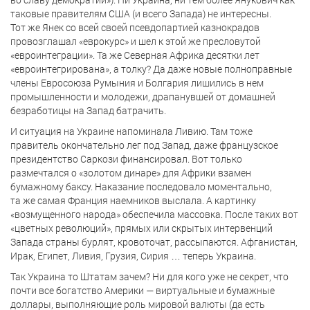
таковые правителям США (и всего Запада) не интересны.
Тот же Янек со всей своей псевдопартией казнокрадов
провозглашал «еврокурс» и шел к этой же пресловутой
«евроинтеграции». Та же Северная Африка десятки лет
«евроинтегрирована», а толку? Да даже новые полноправные
члены Евросоюза Румыния и Болгария лишились в нем
промышленности и молодежи, драпанувшей от домашней
безработицы на Запад батрачить.
И ситуация на Украине напоминала Ливию. Там тоже
правитель окончательно лег под Запад, даже французское
президентство Саркози финансировал. Вот только
размечтался о «золотом динаре» для Африки взамен
бумажному баксу. Наказание последовало моментально,
та же самая Франция наемников выслала. А картинку
«возмущенного народа» обеспечила массовка. После таких вот
«цветных революций», прямых или скрытых интервенций
Запада страны бурлят, кровоточат, рассыпаются. Афганистан,
Ирак, Египет, Ливия, Грузия, Сирия … теперь Украина.
Так Украина то Штатам зачем? Ни для кого уже не секрет, что
почти все богатство Америки — виртуальные и бумажные
доллары, выполняющие роль мировой валюты (да есть