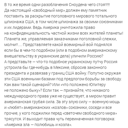
В то же время одни разоблачения Сноудена чего стоят!!!
Да настоящий «свободный мир» должен ему памятник
поставить за раскрытие поголовного мирового тотального
шпионажа США, в том числе шпионажа за своими союзниками
и их лидерами. Ведь Америка уничтожила право
на конфиденциальность частной жизни всех жителей планеты!
Планета же, управляемая заказчиками поголовной слежки,
молчит… Представляете какой всемирный вой поднялся
если бы в чем-то подобном (или в подобном американскому
вмешательству в украинские дела) уличили Россию?
А представьте — что-то подобное украинскому путчу Россия
устроила бы где-нибудь в Мексике, сбросив законного
президента и развязав у границ США войну. Попутно окружая
эти США военными базами под предлогом борьбы за свободу.
Как вам такой сценарий? Или «что положено Юпитеру
не положено быку»? Если так — признайте, что никакого
международного права уже не существует, а миром правит
американская грубая сила. За эту злую силу — военную мощь
и «любят» американских «козлов» союзники, соседи и все
прочие, у кого поджилки перед «светочем свободного мира»
трясутся. И выходит права чуть переиначенная поговорка:
«Америка зла — полюбишь и козла».