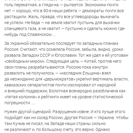
голь перекатная, а гляди-ка — рыпается. Экономики почти
нет — хорошо, что в 90-е наши ребята — демократы почти все
растащили. Жаль, правда, что все углеводороды выкачать
не успели. Не беда — на земле хватит пустынь для выкачки
сланцевого газа, а не хватит — пустыню и сделать можно где-
нибудь под Славянском…
За Украиной обязательно последует по западным планам
Россия. Считают, что осмелела Россия, забыла, видно, уроки
развала Западом СССР и Югославии. Тот же удел и ей уготован
«свободным миром». Следующая цель — Китай, против него
свои планы разрабатываются. Россию пока изнутри
развалить не получилось — «наследник Ельцина» взял
да неожиданно для «дерьмократов» укрепил вертикаль власти,
кавказских сепаратистов почти изолировал от народной
и внешней поддержки, Болотная всенародно разоблачена как
«пятая колонна» и рейтинги имеет на уровне статистической
погрешности …
Нужен другой сценарий. Разрушения извне. И кто лучше этого
подойдет как ни сосед России, другая Россия — Украина. Чтобы
там Кучма не писал, на Западе наши страны сильно
не различают и, по большому счету, это верно. Однако