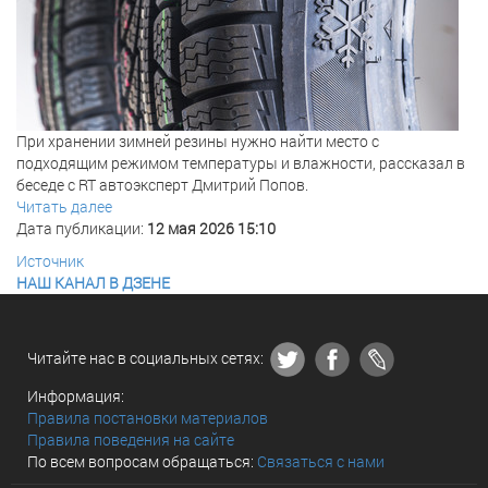
При хранении зимней резины нужно найти место с
подходящим режимом температуры и влажности, рассказал в
беседе с RT автоэксперт Дмитрий Попов.
Читать далее
Дата публикации:
12 мая 2026 15:10
Источник
НАШ КАНАЛ В ДЗЕНЕ
Читайте нас в социальных сетях:
Информация:
Правила постановки материалов
Правила поведения на сайте
По всем вопросам обращаться:
Связаться с нами