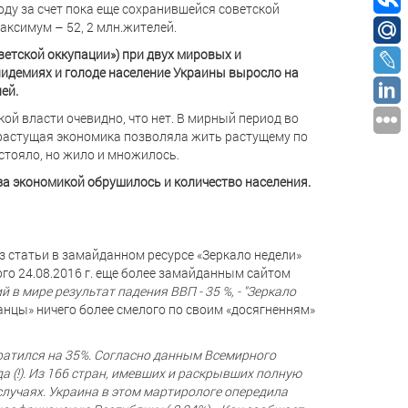
году за счет пока еще сохранившейся советской
аксимум – 52, 2 млн.жителей.
советской оккупации») при двух мировых и
пидемиях и голоде население Украины выросло на
лей.
кой власти очевидно, что нет. В мирный период во
 растущая экономика позволяла жить растущему по
 стояло, но жило и множилось.
за экономикой обрушилось и количество населения.
з статьи в замайданном ресурсе «Зеркало недели»
ного 24.08.2016 г. еще более замайданным сайтом
 в мире результат падения ВВП - 35 %, - "Зеркало
анцы» ничего более смелого по своим «досягненням»
атился на 35%. Согласно данным Всемирного
да (!). Из 166 стран, имевших и раскрывших полную
 случаях. Украина в этом мартирологе опередила