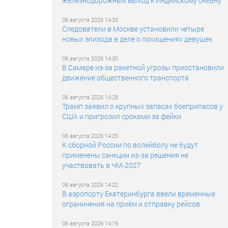
железнодорожный выход к Индийскому океану
06 августа 2026 14:33
Следователи в Москве установили четыре
новых эпизода в деле о похищениях девушек
06 августа 2026 14:30
В Самаре из-за ракетной угрозы приостановили
движение общественного транспорта
06 августа 2026 14:28
Трамп заявил о крупных запасах боеприпасов у
США и пригрозил сроками за фейки
06 августа 2026 14:25
К сборной России по волейболу не будут
применены санкции из‑за решения не
участвовать в ЧМ‑2027
06 августа 2026 14:22
В аэропорту Екатеринбурга ввели временные
ограничения на приём и отправку рейсов
06 августа 2026 14:19