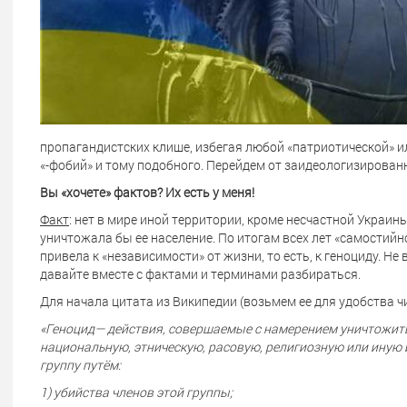
пропагандистских клише, избегая любой «патриотической» ил
«-фобий» и тому подобного. Перейдем от заидеологизирован
Вы «хочете» фактов? Их есть у меня!
Факт
: нет в мире иной территории, кроме несчастной Украи
уничтожала бы ее население. По итогам всех лет «самостий
привела к «независимости» от жизни, то есть, к геноциду. Не 
давайте вместе с фактами и терминами разбираться.
Для начала цитата из Википедии (возьмем ее для удобства чи
«Геноцид— действия, совершаемые с намерением уничтожить
национальную, этническую, расовую, религиозную или иную
группу путём:
1) убийства членов этой группы;