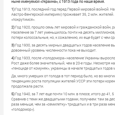
ныне именуемой «Украина», с 1913 года по наше время.
1)
Год 1913, последний год перед Первой мировой войной. На
Австро-Венгерской империях) проживает 35, 2 млн. жителей. 
«покрутимся».
2)
Год 1920, прошло семь лет мировой и гражданской войн, ра
Население за 7 лет уменьшилось почти на десять миллионов, т
потери колоссальные, но, к сожалению, их еще будет с чем с
3)
Год 1930, за десять мирных двадцатых годов население выр
довоенный уровень численности пока не выходит.
4)
Год 1933, после «голодомора» население Украины выросло за
Рост даже более значительный, чем в 20-е годы. Несмотря 
«геноциде от комуняк», украинцы в начале тридцатых годо
Да, много умерших от голода в тот период было, но во многи
тенденциях роста популяции жителей УССР эти потери коренн
продолжала расти.
5)
Год 1940, за 7 лет еще почти 10 млн. в плюсе, итого до 41,
Сравнив с теми же двадцатыми годами, получаем: там за дес
раза меньше, чем за «семилетку» тридцатых и в три раза ме
«голодомор»).