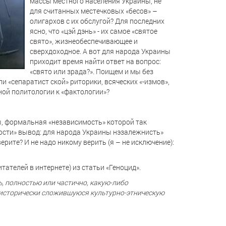
массы местного населения Украины, не
для считанных местечковых «бесов» –
олигархов с их обслугой? Для последних
ясно, что «цэй дэнь» - их самое «святое
свято», жизнеобеспечивающее и
сверхдоходное. А вот для народа Украины
приходит время найти ответ на вопрос:
«свято или зрада?». Поищем и мы без
и «сепаратист ской» риторики, всяческих «-измов»,
ной политологии к «фактологии»?
ны, формальная «независимость» которой так
ности» вывод: для народа Украины нэзалежнисть»
верите? И не надо никому верить (я – не исключение):
тателей в интернете) из статьи «Геноцид».
, полностью или частично, какую-либо
 исторически сложившуюся культурно-этническую