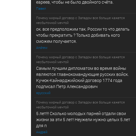
еареев, чтобы не было двойного счёта.
Павел
Почему мирный договор с Западом все больше кажется
несбыточной мечтой
ок. все предположим так. России то что делать
чтобы прекратить ? Только добивать кого
сможем получается.
Andrew
Почему мирный договор с Западом все больше кажется
несбыточной мечтой
Самым лучшим дипломатом во время войны
являются главнокомандующие русских войск.
Кучюк-Кайнарджийский договор 1774 года
подписал Петр Александрович
ярусский
Почему мирный договор с Западом все больше кажется
несбыточной мечтой
5 лет!!! Сколько молодых парней отдали свои
жизни за эти 5 лет! Неужели нужно целых 5 лет
для п
Андрей