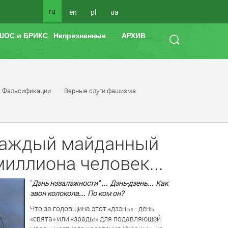
ru
en
pl
ua
ШОС и БРИКС
Непризнанные
АРХИВ
Фальсификации
Верные слуги фашизма
 каждый майданный
миллиона человек...
"
Дэнь нэзалэжности" … Дэнь-дзень… Как
звон колокола… По ком он?
Что за годовщина этот «дзэнь» - день
«свята» или «зрады» для подавляющей