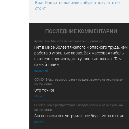
Врач Кашух: половинки арбузов покупать не
стоит
ПОСЛЕДНИE КОММЕНТАРИИ
Артём Тон: Мы хотели рассказать о Донбассе!
Нет в мире более тяжелого и опасного труда, чем
работа в угольных лавах. Вся массовая гибель
шахтеров происходит в угольных шахтах. Там
самый главн
ярусский
COVID-19 был распространен преднамеренно на нескольких
континентах
Это точно!
Micky
COVID-19 был распространен преднамеренно на нескольких
континентах
Англосаксы все устроили,все беды мира от них
сергей