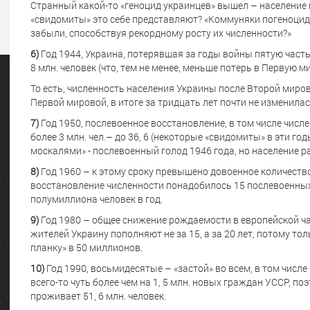
Странный какой-то «геноцид украинцев» вышел – население 
«свидомиты» это себе представляют? «Коммуняки погеноциди
забыли, способствуя рекордному росту их численности?»
6)
Год 1944, Украина, потерявшая за годы войны пятую част
8 млн. человек (что, тем не менее, меньше потерь в Первую м
То есть, численность населения Украины после Второй миро
Первой мировой, в итоге за тридцать лет почти не изменила
7)
Год 1950, послевоенное восстановление, в том числе числе
более 3 млн. чел.– до 36, 6 (некоторые «свидомиты» в эти г
москалями» - послевоенный голод 1946 года, но население ра
8)
Год 1960 – к этому сроку превышено довоенное количество
восстановление численности понадобилось 15 послевоенных 
полумиллиона человек в год.
9)
Год 1980 – общее снижение рождаемости в европейской ча
жителей Украину пополняют не за 15, а за 20 лет, потому т
планку» в 50 миллионов.
10)
Год 1990, восьмидесятые – «застой» во всем, в том числе 
всего-то чуть более чем на 1, 5 млн. новых граждан УССР, п
проживает 51, 6 млн. человек.