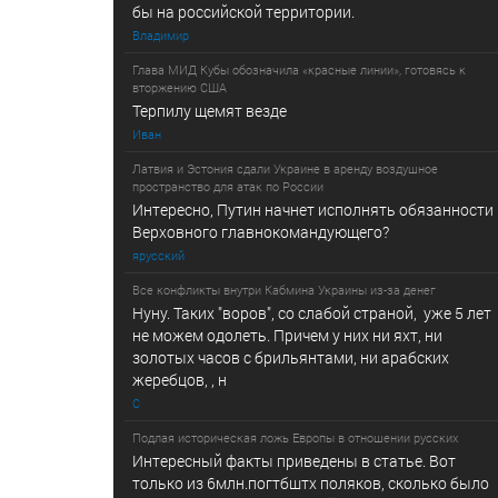
бы на российской территории.
Владимир
Глава МИД Кубы обозначила «красные линии», готовясь к
вторжению США
Терпилу щемят везде
Иван
Латвия и Эстония сдали Украине в аренду воздушное
пространство для атак по России
Интересно, Путин начнет исполнять обязанности
Верховного главнокомандующего?
ярусский
Все конфликты внутри Кабмина Украины из-за денег
Нуну. Таких "воров", со слабой страной, уже 5 лет
не можем одолеть. Причем у них ни яхт, ни
золотых часов с брильянтами, ни арабских
жеребцов, , н
С
Подлая историческая ложь Европы в отношении русских
Интересный факты приведены в статье. Вот
только из 6млн.погтбштх поляков, сколько было