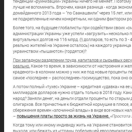
тенденции «руинизации» Украины ничего не меняет. Поэтому
лучше не вспоминать. Впрочем, какая разница - когда эконо
домайданного 2013 года – "по Саакашвили" через 15 лет, или 
не подкрепленные ничем конкретным, ни одним фактором ро
Более того, на будущее глобалисты при содействии своих «
администрации Украины уже успели «загрузить» несколько п
виртуальных долгов на 116 млрд. (!) долларов, то есть по 3 -
реально жителей на Украине осталось) на каждого украинца 
украинством «пышаются» (гордятся)?
При западном разделении труда, капиталов и сырьевых ресур
реально.
Какое-то время, в зависимости от настроения и же
краденого» в колонии можно у них же под новые проценты п
самое «последнее – распоследнее» госимущество, пока оно о
А потом полный «тухес» Украине – кредитная «удавка» на ее 
миллиардов долларов нужно отдать только в 2018 году. Каки
народ? Заняли денег, на деньги отдали проценты по старым
олигархов. Все причастные к бюджетной кормушке в плюсе,
сбережения времен «злочинной влады» в виде все новых нал
–
повышения платы просто за жизнь на Украине.
«Простота 
Когда тому или иному индивиду жить на Украине становится с
выхода: или бежать из «страны победившей евродемократии»,