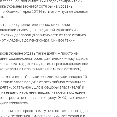
 и теперь об экономике 1990 года «свидомитам»
мика Украины вернется хотя бы на уровень
по Ющенко "через 20"? И то, и это – пустые словеса,
ста.
смотрящих» управителей из колониальной
околений «туземцев» кредитной «удавкой» из
 4 тысячи долларов (в зависимости от того сколько
- от младенца до пенсионера. Они все таким
сов Украине отдать такие долги – просто не
лания хозяев-кредиторов, фактически – «скупщиков
ерезанимать «долги на долги», перезакладывая все
кончательно не закончится (не много осталось).
шее затянется. Она уже сжимается: уже порядка 10
е такие блага получил от всех займов Украины ее
 долгам, остальное ушло в офшоры властителей и
 а из нищего населения выдавливаются последние
огов, роста цен, повышения услуг ЖКХ, фактически
хуже воровства».
овсем не по средствам - у него остается всего два
 или готовиться к «могилизации». Вот Украина и