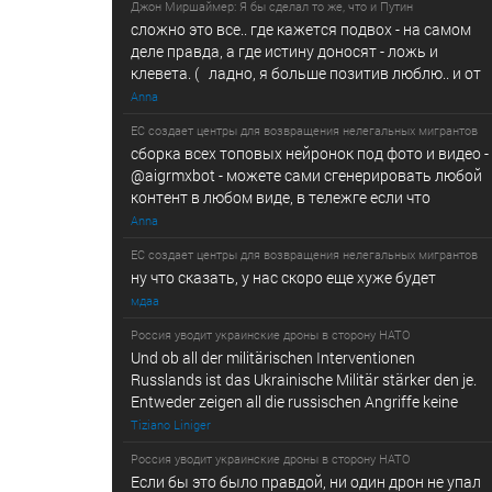
Джон Миршаймер: Я бы сделал то же, что и Путин
сложно это все.. где кажется подвох - на самом
деле правда, а где истину доносят - ложь и
клевета. ( ладно, я больше позитив люблю.. и от
Anna
ЕС создает центры для возвращения нелегальных мигрантов
сборка всех топовых нейронок под фото и видео -
@­a­i­­gr­mx­b­­o­t - можете сами сгенерировать любой
контент в любом виде, в т­ележг­е е­сл­и ч­то
Anna
ЕС создает центры для возвращения нелегальных мигрантов
ну что сказать, у нас скоро еще хуже будет
мдаа
Россия уводит украинские дроны в сторону НАТО
Und ob all der militärischen Interventionen
Russlands ist das Ukrainische Militär stärker den je.
Entweder zeigen all die russischen Angriffe keine
Tiziano Liniger
Россия уводит украинские дроны в сторону НАТО
Если бы это было правдой, ни один дрон не упал