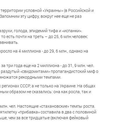
 территории условной «Украины» (в Российской и
Запомним эту цифру, вокруг нее еще не раз
зрухи, голода, эпидемий тифа и «испанки».
о есть почти на треть – до 25, 6 млн.человек:
равнивать.
осло на 4 миллиона - до 29, 6 млн., однако на
 три года еще на 2 миллиона - до 31, 9 млн. чел.
на раздутый «свидомитами» пропагандистский миф о
в множатся рекордными темпами.
х регионах СССР, а не только на Украине. На общах
ым образом не сказались: она как росла, так и
 5 млн. чел. Настоящие «стахановские» темпы роста.
ятилетку «прибавка» составила в два с половиной
ньше, чем за все тридцатые (включая фейковый