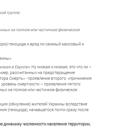
ой группе;
нных на полное или частичное физическое
орм) геноцида и вряд ли саммый массовый и
аины».
изкая в Европе»
. Ну низкая и низкая, это что ли –
: «мер, рассчитанных на предотвращение
тора Смерть» - проявление второго: «причинения
 уровень смертности – проявления пятого:
ых на полное или частичное физическое
ция (обнуление) жителей Украины вследствие
я (геноцида), начавшегося почти сразу после
е динамику численности населения территории,