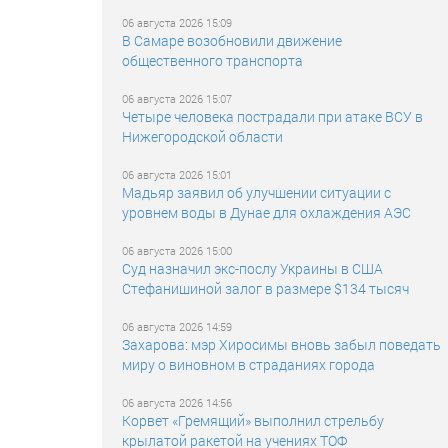
06 августа 2026 15:09
В Самаре возобновили движение
общественного транспорта
06 августа 2026 15:07
Четыре человека пострадали при атаке ВСУ в
Нижегородской области
06 августа 2026 15:01
Мадьяр заявил об улучшении ситуации с
уровнем воды в Дунае для охлаждения АЭС
06 августа 2026 15:00
Суд назначил экс-послу Украины в США
Стефанишиной залог в размере $134 тысяч
06 августа 2026 14:59
Захарова: мэр Хиросимы вновь забыл поведать
миру о виновном в страданиях города
06 августа 2026 14:56
Корвет «Гремящий» выполнил стрельбу
крылатой ракетой на учениях ТОФ