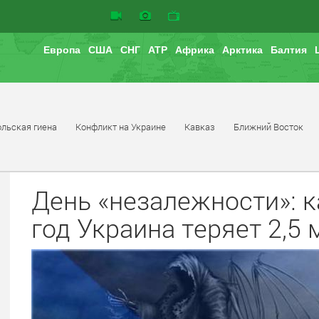
Европа
США
СНГ
АТР
Африка
Арктика
Балтия
льская гиена
Конфликт на Украине
Кавказ
Ближний Восток
День «незалежности»:
год Украина теряет 2,5 