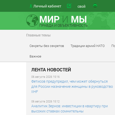
Личный кабинет
материал
свой
МИР
И
МЫ
ПРАВДА И ОБЪЕКТИВНОСТЬ
Главные темы
Секреты без секретов
Традиции армий НАТО
По
Важное
ЛЕНТА НОВОСТЕЙ
06 августа 2026 15:16
Фетисов предупредил, чем может обернуться
для России назначение женщины в руководство
IIHF
06 августа 2026 15:12
Аналитик Зернов: инвестиции в квартиру при
высоких ставках сомнительны