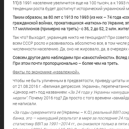
11)
В 1991 население увеличится еще на 100 тысяч, а к 1993 
тенденции роста будет достигнут исторический украинский м
Таким образом, за 80 лет с 1913 по 1993 (из них – 74 года «
гражданской войнах, прокатившихся «катком» по Украине, э
17 миллионов (примерно на треть) - с 35, 2 до 52, 2 млн. жите
Так что? Выходит, украинцев никто не геноцидил? При советс
всем СССР росло и развивалось абсолютно все, в том числе
численности населению. Да, оно не жировало, да, в очередях
Совсем другое дело наблюдаем при «самостийности». Вслед 
При этом почти пропорционально – более чем на треть.
Факты по экономике «нэзалежной».
Чтобы не быть уличенным в предвзятости, приведу цитаты и
от 21.08.2016 г. «Великая депрессия. Украина», перепечатан
«Цензор.нет» под названием: «
За 24 года у Украины наихудший
недели".
Почему 2016 год? Да просто с того времени «замайд
не написали.
«За годы суверенитета ее
(Украины – К.О.)
реальный ВВП сокр
банка, это — наихудший результат в мире за последние 24 го
статистику ВВП за 1991–2014 гг., он снизился только в пяти