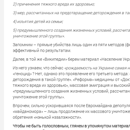
2) причинения тяжкого вреда их здоровью;
3) мер, рассчитанных на предотвращение деторождения в так
4) изъятия детей из семьи;
5) предумышленного создания жизненных условий, рассчита
уничтожение этой группы».
Запомним – прямые убийства лишь один из пяти методов (ф
эффективный по результатам.
Далее, в той же «Википедии» берем материал «Население Укр
Из него узнаем, что сейчас
«рождаемость на Украине самая н
«геноцид» ? Нет, однако это проявление его третьего метода
деторождения в такой группе». «Реформа» медицины от «Док
тяжкого вреда их здоровью», массовая эмиграция и высокий
«предумышленного создания жизненных условий, рассчитанн
уничтожение этой группы».
Впрочем, сильно ускорившаяся после Евромайдана депопуля
«майданомора» – лишь продолжение их массового уничтожени
обретения «нэнькой нэзалэжности».
Чтобы не быть голословным, глянем в упомянутом материал