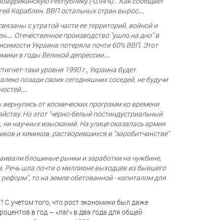
ьноафриканскую Республику (-0,94%)... Как сообщает
ергей Кораблин. ВВП остальных стран вырос…
вязаны с утратой части ее территорий, войной и
н… Отечественное производство "ушло на дно" в
ависимости Украина потеряла почти 60% ВВП. Этот
номики в годы Великой депрессии…
игнет-таки уровня 1990 г., Украина будет
алеко позади своих сегодняшних соседей, не будучи
жностей…
ы вернулись от космических программ ко времени
яйству. Но этот "черно-белый постиндустриальный
и, ни научных изысканий. На улице оказалась армия
иков и химиков, растворившихся в "заробитчанстве"
сваивали блошиные рынки и заработки на чужбине,
. Речь шла почти о миллионе выходцев из бывшего
реформ", то на земле обетованной - капиталом для
и? С учетом того, что рост экономики был даже
оцентов в год – «лаг» в два года для общей