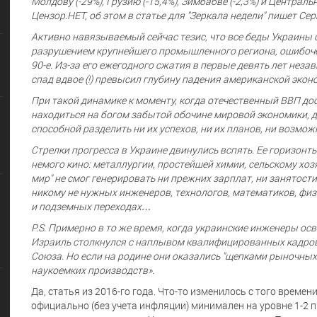
Молдову (-29%), Грузию (-15,4%), Зимбабве (-2,3%) и Централ
Цензор.НЕТ, об этом в статье для "Зеркала недели" пишет С
Активно навязываемый сейчас тезис, что все беды Украины с
разрушением крупнейшего промышленного региона, ошибоче
90-е. Из-за его ежегодного сжатия в первые девять лет нез
спад вдвое (!) превысил глубину падения американской эко
При такой динамике к моменту, когда отечественный ВВП дост
находиться на богом забытой обочине мировой экономики, д
способной разделить ни их успехов, ни их планов, ни возмо
Стрелки прогресса в Украине двинулись вспять. Ее горизонт
немого кино: металлургии, простейшей химии, сельскому хоз
мир" не смог генерировать ни прежних зарплат, ни занятост
никому не нужных инженеров, технологов, математиков, физ
и подземных переходах…
P.S. Примерно в то же время, когда украинские инженеры о
Израиль столкнулся с наплывом квалифицированных кадров
Союза. Но если на родине они оказались "щепками рыночных 
наукоемких производств».
Да, статья из 2016-го года. Что-то изменилось с того времен
официально (без учета инфляции) минимален на уровне 1-2 пр