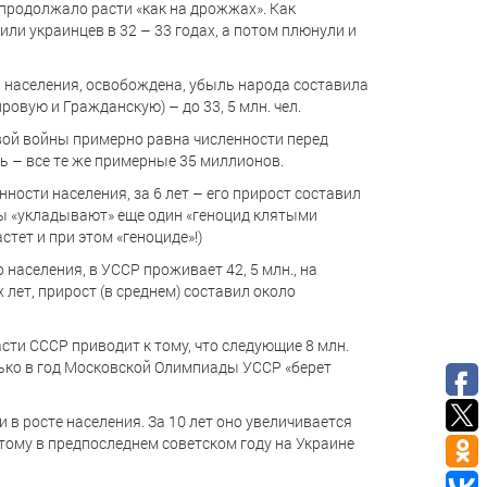
продолжало расти «как на дрожжах». Как
ли украинцев в 32 – 33 годах, а потом плюнули и
ь населения, освобождена, убыль народа составила
ировую и Гражданскую) – до 33, 5 млн. чел.
вой войны примерно равна численности перед
сь – все те же примерные 35 миллионов.
нности населения, за 6 лет – его прирост составил
оды «укладывают» еще один «геноцид клятыми
стет и при этом «геноциде»!)
 населения, в УССР проживает 42, 5 млн., на
лет, прирост (в среднем) составил около
сти СССР приводит к тому, что следующие 8 млн.
олько в год Московской Олимпиады УССР «берет
и в росте населения. За 10 лет оно увеличивается
оэтому в предпоследнем советском году на Украине