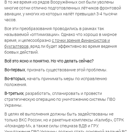
В то же время из рядов Вооружённых сил были уволены
многие сотни отлично подготовленных лётчиков фронтовой
авиации, у многих из которых налёт превышал 3-4 тысячи
часов.
Все эти преобразования проводились в рамках так
называемой «оптимизации». Однако что хорошо в мирное
время, и целесообразно
с точки зрения финансистов и
бухгалтеров,
вряд ли будет эффективно во время ведения
боевых действий.
Всё это ясно и понятно. Но что делать сейчас?
Во-первых
, признать существование этой проблемы.
Во-вторых,
начать принимать меры по исправлению
положения.
В-третьих
, разработать, спланировать и провести
стратегическую операцию по уничтожению системы ПВО
Украины.
В целях её выполнения должны быть задействованы не
только ВКС России, но и ракетные комплексы «Калибр», ОТРК
«Искандер-М», а также силы спецназа ВДВ и ГРУ.
Уничтожение ПВО Украины должно стать основной задачей ВС