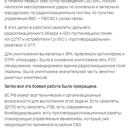
В течении первых трёх суток проведения СВО ВКС России
наносили массированные удары по основным и запасным
аэродромам, по радиолокационным постам, по пунктам
управления ВВС – ПВО ВСУ, узлам связи.
В этих целях в работали самолеты дальнего
радиолокационного обзора А-50У, постановщики помех
Ил-22ПП и истребители Су-35С с «противорадарными»
ракетами Х-31П.
Для уничтожения выявленных ЗРК привлекали артиллерию и
ОТРК «Искандер». Была в основном уничтожена сеть РЛС
обнаружения, ликвидировано единое радиолокационное поле
Украины. Была уничтожена значительная часть зенитно-
ракетных комплексов.
Затем вся эта боевая работа была прекращена.
ВС РФ имеют все технические и организационные
возможности для выполнения этой задачи. Есть самолеты
ДРЛО, есть самолеты РЭБ, есть современные
бомбардировщики, есть противорадиолокационные ракеты,
планирующие управляемые авиабомбы, которые уже
неоднократно применяли в районе СВО.