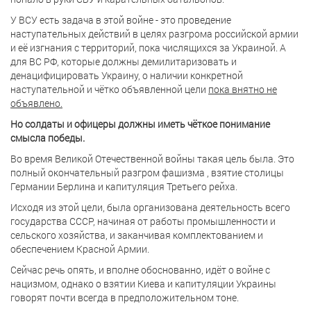
У ВСУ есть задача в этой войне - это проведение
наступательных действий в целях разгрома российской армии
и её изгнания с территорий, пока числящихся за Украиной. А
для ВС РФ, которые должны демилитаризовать и
денацифицировать Украину, о наличии конкретной
наступательной и чётко объявленной цели
пока внятно не
объявлено.
Но солдаты и офицеры должны иметь чёткое понимание
смысла победы.
Во время Великой Отечественной войны такая цель была. Это
полный окончательный разгром фашизма , взятие столицы
Германии Берлина и капитуляция Третьего рейха.
Исходя из этой цели, была организована деятельность всего
государства СССР, начиная от работы промышленности и
сельского хозяйства, и заканчивая комплектованием и
обеспечением Красной Армии.
Сейчас речь опять, и вполне обоснованно, идёт о войне с
нацизмом, однако о взятии Киева и капитуляции Украины
говорят почти всегда в предположительном тоне.