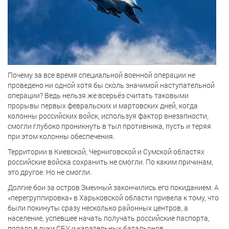
Почему за все время специальной военной операции не
проведено ни одной хотя бы сколь значимой наступательной
операции? Ведь нельзя же всерьёз считать таковыми
прорывы первых февральских и мартовских дней, когда
колонны российских войск, используя фактор внезапности,
смогли глубоко проникнуть в тыл противника, пусть и теряя
при этом колонны обеспечения.
Территории в Киевской, Черниговской и Сумской областях
российские войска сохранить не смогли. По каким причинам,
это другое. Но не смогли.
Долгие бои за остров Змеиный закончились его покиданием. А
«перегруппировка» в Харьковской области привела к тому, что
были покинуты сразу несколько районных центров, а
население, успевшее начать получать российские паспорта,
попало в руки СБУ и карательных батальонов.