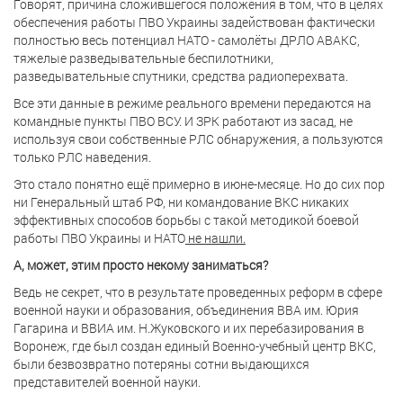
Говорят, причина сложившегося положения в том, что в целях
обеспечения работы ПВО Украины задействован фактически
полностью весь потенциал НАТО - самолёты ДРЛО АВАКС,
тяжелые разведывательные беспилотники,
разведывательные спутники, средства радиоперехвата.
Все эти данные в режиме реального времени передаются на
командные пункты ПВО ВСУ. И ЗРК работают из засад, не
используя свои собственные РЛС обнаружения, а пользуются
только РЛС наведения.
Это стало понятно ещё примерно в июне-месяце. Но до сих пор
ни Генеральный штаб РФ, ни командование ВКС никаких
эффективных способов борьбы с такой методикой боевой
работы ПВО Украины и НАТО
не нашли.
А, может, этим просто некому заниматься?
Ведь не секрет, что в результате проведенных реформ в сфере
военной науки и образования, объединения ВВА им. Юрия
Гагарина и ВВИА им. Н.Жуковского и их перебазирования в
Воронеж, где был создан единый Военно-учебный центр ВКС,
были безвозвратно потеряны сотни выдающихся
представителей военной науки.