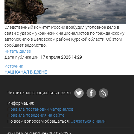
Следственный комитет России возбудил уголовное дело в
связи с ударом украинских националистов по гражданскому
автомобилю в Беловском районе Курской области. Об этом
сообщает ведомство.
Читать далее
Дата публикации:
17 апреля 2025 14:29
Источник
НАШ КАНАЛ В ДЗЕНЕ
Читайте нас в социальных сетях:
Информация:
Правила постановки материалов
Правила поведения на сайте
По всем вопросам обращаться:
Связаться с нами
© «The world and we» 2010 - 2026