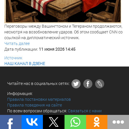
Переговоры между Вашингтоном и Тегераном продолжаются,
несмотря на возобновление ударов. Об этом сообщает CNN со
ссылкой на дипломатический источник.
Читать далее
Дата публикации:
11 июня 2026 14:45
Источник
НАШ КАНАЛ В ДЗЕНЕ
Читайте нас в социальных сетях:
Информация:
Правила постановки материалов
Правила поведения на сайте
По всем вопросам обращаться:
Связаться с нами
© «The world and we» 2010 - 2026