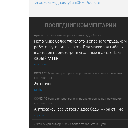
игроком медиаклуба «СКА-Ростов»
ПОСЛЕДНИE КОММЕНТАРИИ
Артём Тон: Мы хотели рассказать о Донбассе!
Нет в мире более тяжелого и опасного труда, чем
работа в угольных лавах. Вся массовая гибель
шахтеров происходит в угольных шахтах. Там
самый главн
ярусский
COVID-19 был распространен преднамеренно на нескольких
континентах
Это точно!
Micky
COVID-19 был распространен преднамеренно на нескольких
континентах
Англосаксы все устроили,все беды мира от них
сергей
Джон Миршаймер: Я бы сделал то же, что и Путин