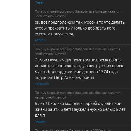
Павел
Почему мирный договор с Западом все больше кажется
несбыточной мечтой
ок. все предположим так. России то что делать
чтобы прекратить ? Только добивать кого
сможем получается.
Andrew
Почему мирный договор с Западом все больше кажется
несбыточной мечтой
Самым лучшим дипломатом во время войны
являются главнокомандующие русских войск.
Кучюк-Кайнарджийский договор 1774 года
подписал Петр Александрович
ярусский
Почему мирный договор с Западом все больше кажется
несбыточной мечтой
5 лет!!! Сколько молодых парней отдали свои
жизни за эти 5 лет! Неужели нужно целых 5 лет
для п
Андрей
Последний гражданин Латвии умрет в 2070-м году...