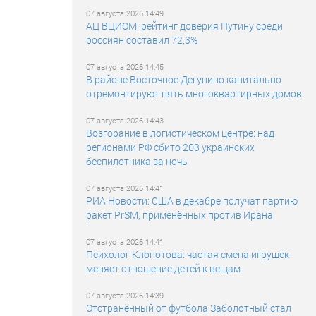
07 августа 2026 14:49
АЦ ВЦИОМ: рейтинг доверия Путину среди
россиян составил 72,3%
07 августа 2026 14:45
В районе Восточное Дегунино капитально
отремонтируют пять многоквартирных домов
07 августа 2026 14:43
Возгорание в логистическом центре: над
регионами РФ сбито 203 украинских
беспилотника за ночь
07 августа 2026 14:41
РИА Новости: США в декабре получат партию
ракет PrSM, применённых против Ирана
07 августа 2026 14:41
Психолог Клопотова: частая смена игрушек
меняет отношение детей к вещам
07 августа 2026 14:39
Отстранённый от футбола Заболотный стал