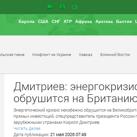
Европа
США
СНГ
АТР
Африка
Арктика
Балтия
льская гиена
Конфликт на Украине
Кавказ
Ближний Восток
Дмитриев: энергокризи
обрушится на Британию
Энергетический кризис неизбежно обрушится на Великобрит
прямых инвестиций, спецпредставитель президента России 
зарубежными странами Кирилл Дмитриев.
Читать далее
Дата публикации:
21 мая 2026 07:49