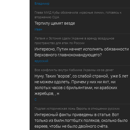
Владимир
Глава МИД Кубы обозначила «красные линии», готовясь к
вторжению США
Терпилу щемят везде
Иван
Латвия и Эстония сдали Украине в аренду воздушное
пространство для атак по России
Интересно, Путин начнет исполнять обязанности
Верховного главнокомандующего?
ярусский
Все конфликты внутри Кабмина Украины из-за денег
Нуну. Таких "воров", со слабой страной, уже 5 лет
не можем одолеть. Причем у них ни яхт, ни
золотых часов с брильянтами, ни арабских
жеребцов, , н
С
Подлая историческая ложь Европы в отношении русских
Интересный факты приведены в статье. Вот
только из 6млн.погтбштх поляков, сколько было
еареев, чтобы не было двойного счёта.