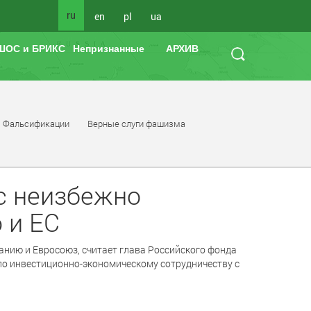
ru
en
pl
ua
ШОС и БРИКС
Непризнанные
АРХИВ
Фальсификации
Верные слуги фашизма
с неизбежно
 и ЕС
анию и Евросоюз, считает глава Российского фонда
по инвестиционно-экономическому сотрудничеству с