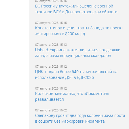
07 августа 2026 15:16
ВС России уничтожили эшелон с военной
техникой ВСУ в Днепропетровской области
07 августа 2026 15:15
Константинов оценил траты Запада на проект
«Антироссия» в $200 млрд
07 августа 2026 15:13
Unherd: Украина может лишиться поддержки
запада из-за коррупционных скандалов
07 августа 2026 15:12
ЦИК: подано более 640 тысяч заявлений на
использование ДЭГ в ЕДГ-2026
07 августа 2026 15:12
Колосков: мне жалко, что «Локомотив»
разваливается
07 августа 2026 15:02
Слепакову грозит два года колонии из-за поста
в соцсети без маркировки иноагента