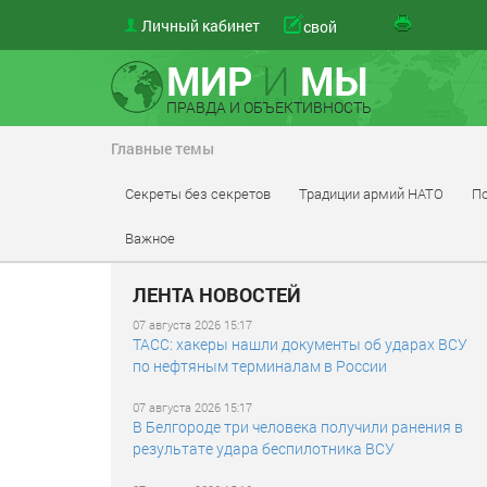
Личный кабинет
свой
МИР
И
МЫ
ПРАВДА И ОБЪЕКТИВНОСТЬ
Главные темы
Секреты без секретов
Традиции армий НАТО
По
Важное
ЛЕНТА НОВОСТЕЙ
07 августа 2026 15:17
ТАСС: хакеры нашли документы об ударах ВСУ
по нефтяным терминалам в России
07 августа 2026 15:17
В Белгороде три человека получили ранения в
результате удара беспилотника ВСУ