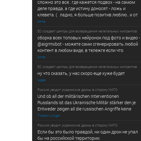
сложно это все.. где кажется подвох - на самом
деле правда, а где истину доносят - ложь и
клевета. ( ладно, я больше позитив люблю.. и от
Anna
ЕС создает центры для возвращения нелегальных мигрантов
сборка всех топовых нейронок под фото и видео -
@­a­i­­gr­mx­b­­o­t - можете сами сгенерировать любой
контент в любом виде, в т­ележг­е е­сл­и ч­то
Anna
ЕС создает центры для возвращения нелегальных мигрантов
ну что сказать, у нас скоро еще хуже будет
мдаа
Россия уводит украинские дроны в сторону НАТО
Und ob all der militärischen Interventionen
Russlands ist das Ukrainische Militär stärker den je.
Entweder zeigen all die russischen Angriffe keine
Tiziano Liniger
Россия уводит украинские дроны в сторону НАТО
Если бы это было правдой, ни один дрон не упал
бы на российской территории.