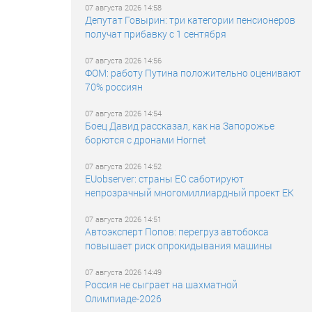
07 августа 2026 14:58
Депутат Говырин: три категории пенсионеров
получат прибавку с 1 сентября
07 августа 2026 14:56
ФОМ: работу Путина положительно оценивают
70% россиян
07 августа 2026 14:54
Боец Давид рассказал, как на Запорожье
борются с дронами Hornet
07 августа 2026 14:52
EUobserver: страны ЕС саботируют
непрозрачный многомиллиардный проект ЕК
07 августа 2026 14:51
Автоэксперт Попов: перегруз автобокса
повышает риск опрокидывания машины
07 августа 2026 14:49
Россия не сыграет на шахматной
Олимпиаде-2026