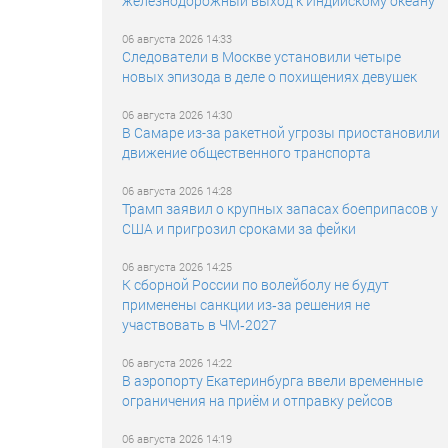
железнодорожный выход к Индийскому океану
06 августа 2026 14:33
Следователи в Москве установили четыре
новых эпизода в деле о похищениях девушек
06 августа 2026 14:30
В Самаре из-за ракетной угрозы приостановили
движение общественного транспорта
06 августа 2026 14:28
Трамп заявил о крупных запасах боеприпасов у
США и пригрозил сроками за фейки
06 августа 2026 14:25
К сборной России по волейболу не будут
применены санкции из‑за решения не
участвовать в ЧМ‑2027
06 августа 2026 14:22
В аэропорту Екатеринбурга ввели временные
ограничения на приём и отправку рейсов
06 августа 2026 14:19