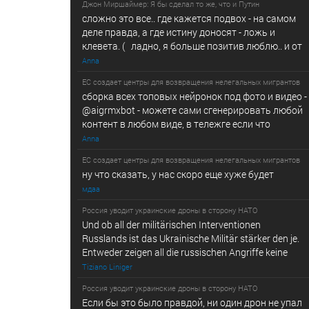
Джон Миршаймер: Я бы сделал то же, что и Путин
сложно это все.. где кажется подвох - на самом
деле правда, а где истину доносят - ложь и
клевета. ( ладно, я больше позитив люблю.. и от
Anna
ЕС создает центры для возвращения нелегальных мигрантов
сборка всех топовых нейронок под фото и видео -
@­a­i­­gr­mx­b­­o­t - можете сами сгенерировать любой
контент в любом виде, в т­ележг­е е­сл­и ч­то
Anna
ЕС создает центры для возвращения нелегальных мигрантов
ну что сказать, у нас скоро еще хуже будет
мдаа
Россия уводит украинские дроны в сторону НАТО
Und ob all der militärischen Interventionen
Russlands ist das Ukrainische Militär stärker den je.
Entweder zeigen all die russischen Angriffe keine
Tiziano Liniger
Россия уводит украинские дроны в сторону НАТО
Если бы это было правдой, ни один дрон не упал