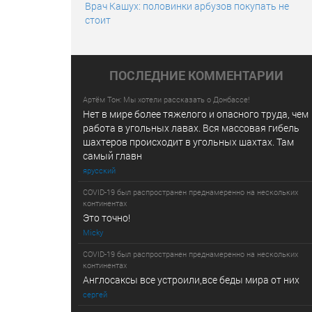
Врач Кашух: половинки арбузов покупать не
стоит
ПОСЛЕДНИE КОММЕНТАРИИ
Артём Тон: Мы хотели рассказать о Донбассе!
Нет в мире более тяжелого и опасного труда, чем
работа в угольных лавах. Вся массовая гибель
шахтеров происходит в угольных шахтах. Там
самый главн
ярусский
COVID-19 был распространен преднамеренно на нескольких
континентах
Это точно!
Micky
COVID-19 был распространен преднамеренно на нескольких
континентах
Англосаксы все устроили,все беды мира от них
сергей