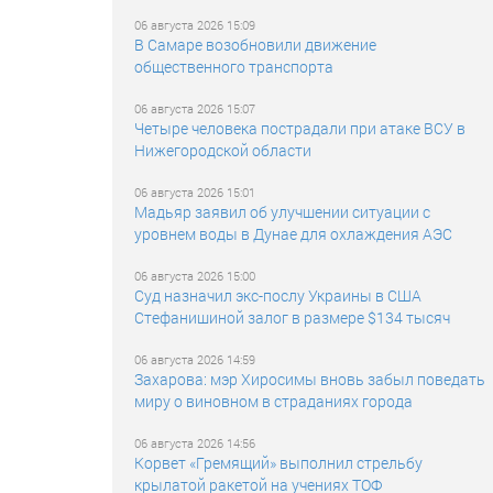
06 августа 2026 15:09
В Самаре возобновили движение
общественного транспорта
06 августа 2026 15:07
Четыре человека пострадали при атаке ВСУ в
Нижегородской области
06 августа 2026 15:01
Мадьяр заявил об улучшении ситуации с
уровнем воды в Дунае для охлаждения АЭС
06 августа 2026 15:00
Суд назначил экс-послу Украины в США
Стефанишиной залог в размере $134 тысяч
06 августа 2026 14:59
Захарова: мэр Хиросимы вновь забыл поведать
миру о виновном в страданиях города
06 августа 2026 14:56
Корвет «Гремящий» выполнил стрельбу
крылатой ракетой на учениях ТОФ