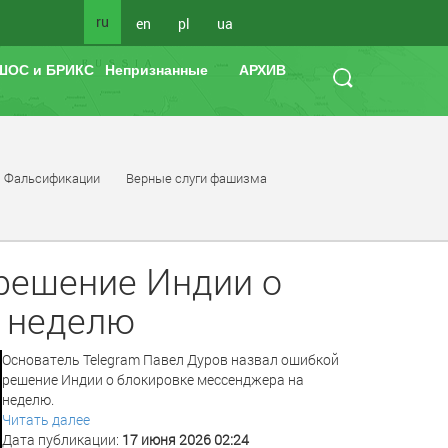
ru
en
pl
ua
ШОС и БРИКС
Непризнанные
АРХИВ
Фальсификации
Верные слуги фашизма
решение Индии о
а неделю
Основатель Telegram Павел Дуров назвал ошибкой
решение Индии о блокировке мессенджера на
неделю.
Читать далее
Дата публикации:
17 июня 2026 02:24