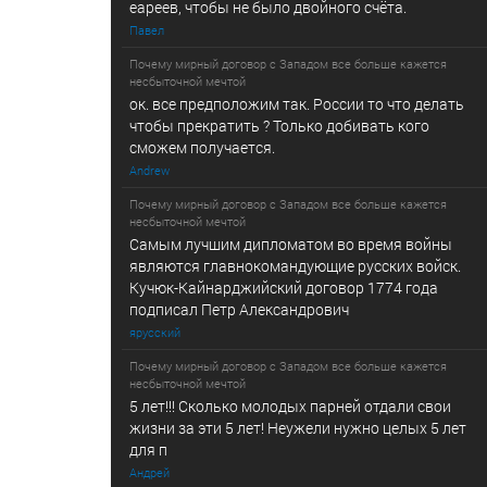
еареев, чтобы не было двойного счёта.
Павел
Почему мирный договор с Западом все больше кажется
несбыточной мечтой
ок. все предположим так. России то что делать
чтобы прекратить ? Только добивать кого
сможем получается.
Andrew
Почему мирный договор с Западом все больше кажется
несбыточной мечтой
Самым лучшим дипломатом во время войны
являются главнокомандующие русских войск.
Кучюк-Кайнарджийский договор 1774 года
подписал Петр Александрович
ярусский
Почему мирный договор с Западом все больше кажется
несбыточной мечтой
5 лет!!! Сколько молодых парней отдали свои
жизни за эти 5 лет! Неужели нужно целых 5 лет
для п
Андрей