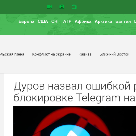
Европа
США
СНГ
АТР
Африка
Арктика
Балтия
льская гиена
Конфликт на Украине
Кавказ
Ближний Восток
Дуров назвал ошибкой 
блокировке Telegram н