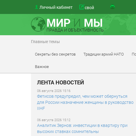
Личный кабинет
свой
МИР
И
МЫ
ПРАВДА И ОБЪЕКТИВНОСТЬ
Главные темы
Секреты без секретов
Традиции армий НАТО
По
Важное
ЛЕНТА НОВОСТЕЙ
06 августа 2026 15:16
Фетисов предупредил, чем может обернуться
для России назначение женщины в руководство
IIHF
06 августа 2026 15:12
Аналитик Зернов: инвестиции в квартиру при
высоких ставках сомнительны