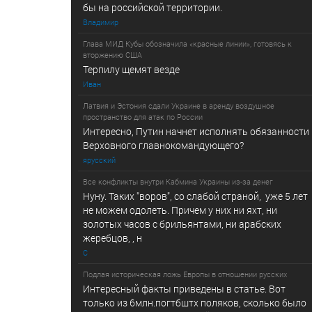
бы на российской территории.
Владимир
Глава МИД Кубы обозначила «красные линии», готовясь к
вторжению США
Терпилу щемят везде
Иван
Латвия и Эстония сдали Украине в аренду воздушное
пространство для атак по России
Интересно, Путин начнет исполнять обязанности
Верховного главнокомандующего?
ярусский
Все конфликты внутри Кабмина Украины из-за денег
Нуну. Таких "воров", со слабой страной, уже 5 лет
не можем одолеть. Причем у них ни яхт, ни
золотых часов с брильянтами, ни арабских
жеребцов, , н
С
Подлая историческая ложь Европы в отношении русских
Интересный факты приведены в статье. Вот
только из 6млн.погтбштх поляков, сколько было