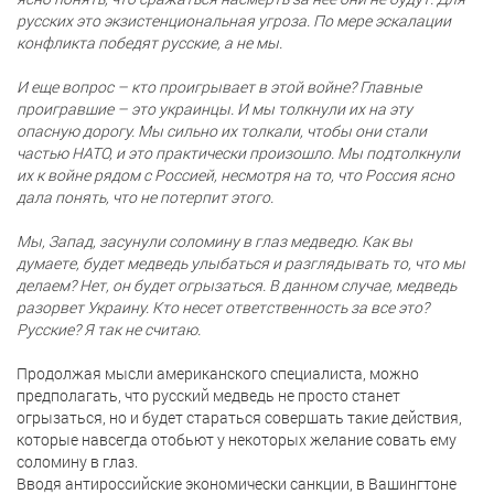
русских это экзистенциональная угроза. По мере эскалации
конфликта победят русские, а не мы.
И еще вопрос – кто проигрывает в этой войне? Главные
проигравшие – это украинцы. И мы толкнули их на эту
опасную дорогу. Мы сильно их толкали, чтобы они стали
частью НАТО, и это практически произошло. Мы подтолкнули
их к войне рядом с Россией, несмотря на то, что Россия ясно
дала понять, что не потерпит этого.
Мы, Запад, засунули соломину в глаз медведю. Как вы
думаете, будет медведь улыбаться и разглядывать то, что мы
делаем? Нет, он будет огрызаться. В данном случае, медведь
разорвет Украину. Кто несет ответственность за все это?
Русские? Я так не считаю.
Продолжая мысли американского специалиста, можно
предполагать, что русский медведь не просто станет
огрызаться, но и будет стараться совершать такие действия,
которые навсегда отобьют у некоторых желание совать ему
соломину в глаз.
Вводя антироссийские экономически санкции, в Вашингтоне