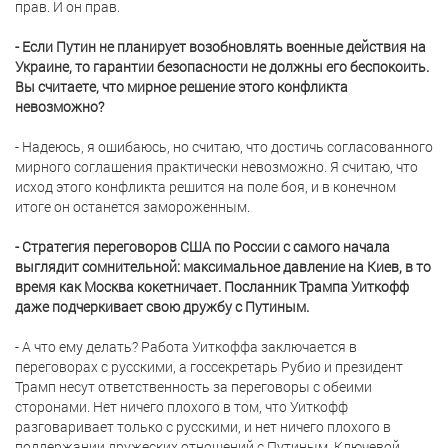
прав. И он прав.
- Если Путин не планирует возобновлять военные действия на
Украине, то гарантии безопасности не должны его беспокоить.
Вы считаете, что мирное решение этого конфликта
невозможно?
- Надеюсь, я ошибаюсь, но считаю, что достичь согласованного
мирного соглашения практически невозможно. Я считаю, что
исход этого конфликта решится на поле боя, и в конечном
итоге он останется замороженным.
- Стратегия переговоров США по России с самого начала
выглядит сомнительной: максимальное давление на Киев, в то
время как Москва кокетничает. Посланник Трампа Уиткофф
даже подчеркивает свою дружбу с Путиным.
- А что ему делать? Работа Уиткоффа заключается в
переговорах с русскими, а госсекретарь Рубио и президент
Трамп несут ответственность за переговоры с обеими
сторонами. Нет ничего плохого в том, что Уиткофф
разговаривает только с русскими, и нет ничего плохого в
поддержании дружеских отношений с Путиным. Ключевой