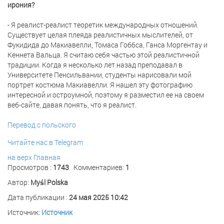
ирония?
- Я реалист-реалист теоретик международных отношений.
Существует целая плеяда реалистичных мыслителей, от
Фукидида до Макиавелли, Томаса Гоббса, Ганса Моргентау и
Кеннета Вальца. Я считаю себя частью этой реалистичной
традиции. Когда я несколько лет назад преподавал в
Университете Пенсильвании, студенты нарисовали мой
портрет костюма Макиавелли. Я нашел эту фотографию
интересной и остроумной, поэтому я разместил ее на своем
веб-сайте, давая понять, что я реалист.
Перевод с польского
Читайте нас в Telegram
на верх
Главная
Просмотров :
1743
Комментариев:
1
Автор:
Myśl Polska
Дата публикации :
24 мая 2025 10:42
Источник:
Источник