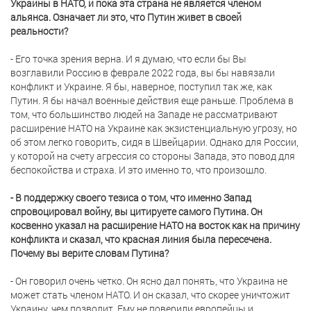
Украины в НАТО, и пока эта страна не является членом
альянса. Означает ли это, что Путин живет в своей
реальности?
- Его точка зрения верна. И я думаю, что если бы Вы
возглавили Россию в феврале 2022 года, вы бы навязали
конфликт и Украине. Я бы, наверное, поступил так же, как
Путин. Я бы начал военные действия еще раньше. Проблема в
том, что большинство людей на Западе не рассматривают
расширение НАТО на Украине как экзистенциальную угрозу, но
об этом легко говорить, сидя в Швейцарии. Однако для России,
у которой на счету агрессия со стороны Запада, это повод для
беспокойства и страха. И это именно то, что произошло.
- В поддержку своего тезиса о том, что именно Запад
спровоцировал войну, вы цитируете самого Путина. Он
косвенно указал на расширение НАТО на восток как на причину
конфликта и сказал, что красная линия была пересечена.
Почему вы верите словам Путина?
- Он говорил очень четко. Он ясно дал понять, что Украина не
может стать членом НАТО. И он сказал, что скорее уничтожит
Украину, чем позволит. Ему не поверили европейцы и