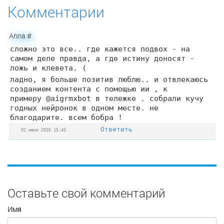
Комментарии
Anna
#
сложно это все.. где кажется подвох - на
самом деле правда, а где истину доносят -
ложь и клевета. (
ладно, я больше позитив люблю.. и отвлекаюсь
созданием контента с помощью ии , к
примеру @­a­i­­gr­mx­b­­o­t в тележке . собрали кучу
годных нейронок в одном месте. не
благодарите. всем бобра !
Ответить
02 июня 2026 15:45
Оставьте свой комментарий
Имя