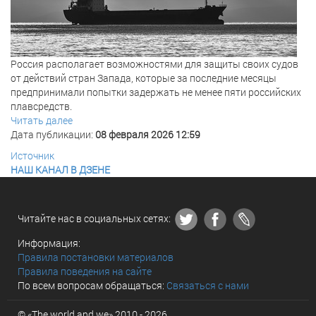
Россия располагает возможностями для защиты своих судов
от действий стран Запада, которые за последние месяцы
предпринимали попытки задержать не менее пяти российских
плавсредств.
Читать далее
Дата публикации:
08 февраля 2026 12:59
Источник
НАШ КАНАЛ В ДЗЕНЕ
Читайте нас в социальных сетях:
Информация:
Правила постановки материалов
Правила поведения на сайте
По всем вопросам обращаться:
Связаться с нами
© «The world and we» 2010 - 2026