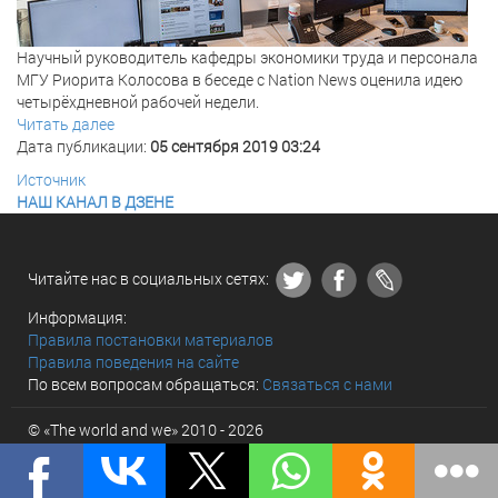
Научный руководитель кафедры экономики труда и персонала
МГУ Риорита Колосова в беседе с Nation News оценила идею
четырёхдневной рабочей недели.
Читать далее
Дата публикации:
05 сентября 2019 03:24
Источник
НАШ КАНАЛ В ДЗЕНЕ
Читайте нас в социальных сетях:
Информация:
Правила постановки материалов
Правила поведения на сайте
По всем вопросам обращаться:
Связаться с нами
© «The world and we» 2010 - 2026