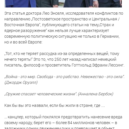
Эта статья доктора Лео Энселя, исследователя конфликтов по
направлению „Постсоветское пространство и Центральная /
Восточная Европа“, публикующего статьи на тему„Страх и
ядерное разоружение“ как нельзя лучше характеризует
современную политическую ситуацию не только в Германии,
но и во всей Европе:
„Тот, кто не теряет рассудка из-за определенных вещей, тому
нечего терять!“ Это то, что 250 лет назад написал немецкий
писатель, философ и просветитель Готтхольд Эфраим Лессинг.
„Война - это мир. Свобода - это рабство. Невежество - это сила“.
(Джордж Оруэлл)
„Оружие спасает человеческие жизни“. (Анналена Бербок)
Как бы вы это назвали, если бы жили в стране, где …
... канцлер, который поклялся предотвратить нанесение вреда
своему народу, берет его – более 84 миллионов человек – в
заложники одним движением руки и превращает в объект