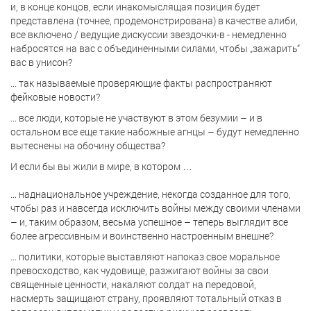
и, в конце концов, если инакомыслящая позиция будет
представлена (точнее, продемонстрирована) в качестве алиби,
все включено / ведущие дискуссии звездочки-в - немедленно
набросятся на вас с объединенными силами, чтобы „зажарить“
вас в унисон?
... так называемые проверяющие факты распространяют
фейковые новости?
... все люди, которые не участвуют в этом безумии – и в
остальном все еще такие набожные агнцы – будут немедленно
вытеснены на обочину общества?
И если бы вы жили в мире, в котором …
... наднациональное учреждение, некогда созданное для того,
чтобы раз и навсегда исключить войны между своими членами
– и, таким образом, весьма успешное – теперь выглядит все
более агрессивным и воинственно настроенным внешне?
... политики, которые выставляют напоказ свое моральное
превосходство, как чудовище, разжигают войны за свои
священные ценности, накаляют солдат на передовой,
насмерть защищают страну, проявляют тотальный отказ в