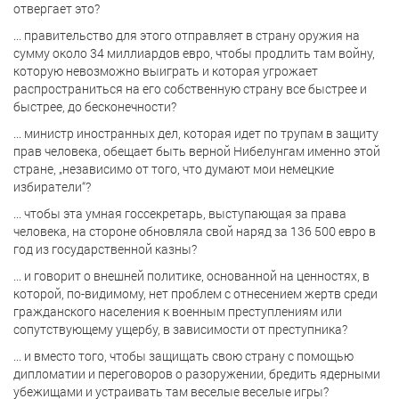
отвергает это?
... правительство для этого отправляет в страну оружия на
сумму около 34 миллиардов евро, чтобы продлить там войну,
которую невозможно выиграть и которая угрожает
распространиться на его собственную страну все быстрее и
быстрее, до бесконечности?
... министр иностранных дел, которая идет по трупам в защиту
прав человека, обещает быть верной Нибелунгам именно этой
стране, „независимо от того, что думают мои немецкие
избиратели“?
... чтобы эта умная госсекретарь, выступающая за права
человека, на стороне обновляла свой наряд за 136 500 евро в
год из государственной казны?
... и говорит о внешней политике, основанной на ценностях, в
которой, по-видимому, нет проблем с отнесением жертв среди
гражданского населения к военным преступлениям или
сопутствующему ущербу, в зависимости от преступника?
... и вместо того, чтобы защищать свою страну с помощью
дипломатии и переговоров о разоружении, бредить ядерными
убежищами и устраивать там веселые веселые игры?