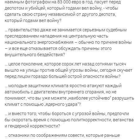
наемным фотографом на 83 000 евро в год, пасует перед
деспотом и убийцей, который годами вел войну, - чтобы
сделать свою страну независимой от другого деспота,
который годами вел войну?
... правительство даже не занимается серьезным судебным
преследованием нападения на центральную часть
национального энергоснабжения – обычно по причине войны
– и все еще отказывается обсуждать причины этого
внушительного бездействия?
... целое поколение, которое сорок лет назад сотнями тысяч
вышло на улицы против общей угрозы войны, сегодня скучает
перед лицом гораздо большей острой опасности войны?
... молодые защитники климата яростно атакуют каждый
автомобиль с двигателем внутреннего сгорания, но не
понимают, что вы уже можете „наиболее устойчиво“ разрушить
климат с помощью „ядерного удара“?
... и вместо того, чтобы бороться с угрозой войны, предпочли
бы скоротать время с помощью политкорректности, веганства
и гендерной корректности?
... отказники по соображениям совести, которые раньше