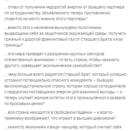
... отказ от получения недорогой энергии от бывшего партнера
по сотрудничеству, объявленного теперь противником,
ставится на место именно этого партнера?
... вместо этого население вынуждено политиками,
выдающими себя за защитников окружающей среды, получать
грязный и дорогой фрекинговый газ от Старшего Брата из-за
границы?
... эта мера приведет к разорению крупных секторов
отечественной экономики – то есть страна, чтобы наказать
другого, совершает экономическое самоубийство?
... чему больше всего радуется Старший Брат, который успешно
устранил потенциально опасного конкурента – бывшую
высокоиндустриальную страну, которая хорошо сотрудничала
с недорогим поставщиком энергии для взаимной выгоды – и
теперь скупает жалкие остатки этого промышленного развала
по бросовым ценам?
... вся страна находится в свободном падении – и все по-
прежнему воображают, что играют в высшем дивизионе?
... министр экономики и вице–канцлер, который считает себя