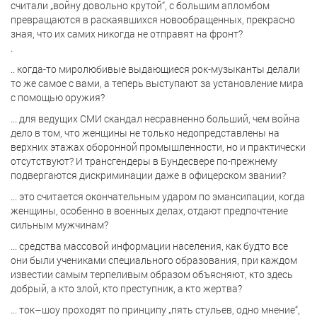
считали „войну довольно крутой“, с большим апломбом
превращаются в раскаявшихся новообращенных, прекрасно
зная, что их самих никогда не отправят на фронт?
.
.. когда-то миролюбивые выдающиеся рок-музыканты делали
то же самое с вами, а теперь выступают за установление мира
с помощью оружия?
... для ведущих СМИ скандал несравненно больший, чем война
дело в том, что женщины не только недопредставлены на
верхних этажах оборонной промышленности, но и практически
отсутствуют? И трансгендеры в Бундесвере по-прежнему
подвергаются дискриминации даже в офицерском звании?
... это считается окончательным ударом по эмансипации, когда
женщины, особенно в военных делах, отдают предпочтение
сильным мужчинам?
... средства массовой информации населения, как будто все
они были учениками специального образования, при каждом
известии самым терпеливым образом объясняют, кто здесь
добрый, а кто злой, кто преступник, а кто жертва?
... ток–шоу проходят по принципу „пять стульев, одно мнение“,