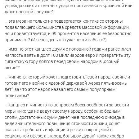
упреждающих и ответных ударов противника в кризисной или
даже военной ловушке?
... эта мера не только не подвергается критике со стороны
подавляющего большинства средств массовой информации,
но и приветствуется, и 99 процентов населения ее безропотно
принимают? (И через день это уже почти забыто?)
... именно этот канцлер двумя с половиной годами ранее имел
наглость взять в долг 100 миллиардов евро и превратить эту
гигантскую гору долгов перед своим народом в „особый
актив“?
... министр, который хочет „подготовить“ свой народ к войне и
готовит его к войне с ядерной державой „через пять-восемь
лет“, за что этот народ назвал его самым популярным
политиком?
... канцлер и министр по вопросам боеспособности за все эти
меры никогда не дадут своему народу, особенно бедным
слоям, достаточных сумм денег, не в последнюю очередь в
виде значительного повышения стоимости жизни, хочет
сказать: требовать инфляции и резких сокращений в
социальной сфере, а „народ, большой дурак“ также храбро