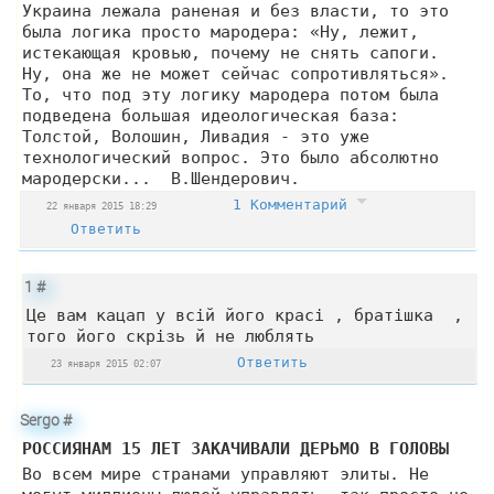
Украина лежала раненая и без власти, то это
была логика просто мародера: «Ну, лежит,
истекающая кровью, почему не снять сапоги.
Ну, она же не может сейчас сопротивляться».
То, что под эту логику мародера потом была
подведена большая идеологическая база:
Толстой, Волошин, Ливадия - это уже
технологический вопрос. Это было абсолютно
мародерски... В.Шендерович.
1 Комментарий
22 января 2015 18:29
Ответить
1
#
Це вам кацап у всій його красі , братішка ,
того його скрізь й не люблять
Ответить
23 января 2015 02:07
Sergo
#
РОССИЯНАМ 15 ЛЕТ ЗАКАЧИВАЛИ ДЕРЬМО В ГОЛОВЫ
Во всем мире странами управляют элиты. Не