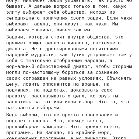
могут миллионы людей управлять, так просто не
бывает. А дальше вопрос только в том, какую
элиту выбирает себе общество, исходя из
сегодняшнего понимания своих задач. Если чехи
выбирают Гавела, они живут, как чехи. Мы
выбираем Ельцина, живем как мы.
Задачи, которые стоят внутри общества, это
предмет общественного диалога, настоящего
диалога. Не с дрессированными носителями
народной мудрости, как Путин устраивает там у
себя с тщательно отобранным народом, а
нормальный общественный диалог, чтобы стороны
могли по-настоящему бороться за сознание
своих сограждан на равных условиях. Объяснять
цену, ловить оппонентов на вранье, на
подменах, на подлогах, доказывать свою
правоту, рассказывать о цене, которую ты
заплатишь за тот или иной выбор. Это то, что
называется выборами.
Ведь выборы, это не просто голосование и
подсчет голосов. Это, прежде всего,
предвыборная компания. Это, прежде всего,
программы. На Западе, по крайней мере,
конкурируют программы, а не личности. Этого