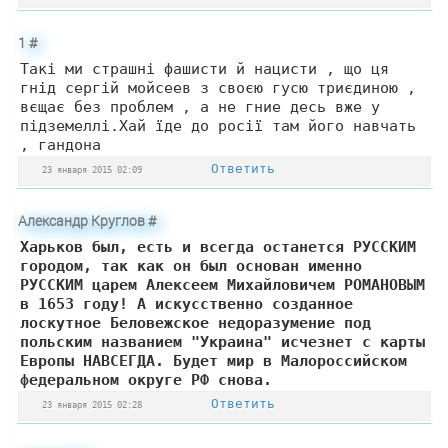
1
#
Такі ми страшні фашисти й нацисти , що ця
гнід сергій мойсеев з своєю гусю триєдиною ,
вєщає без проблем , а не гние десь вже у
підземеллі.Хай їде до росії там його навчать
, гандона
Ответить
23 января 2015 02:09
Александр Круглов
#
Харьков был, есть и всегда останется РУССКИМ
городом, так как он был основан именно
РУССКИМ царем Алексеем Михайловичем РОМАНОВЫМ
в 1653 году! А искусственно созданное
лоскутное Беловежское недоразумение под
польским названием "Украина" исчезнет с карты
Европы НАВСЕГДА. Будет мир в Малороссийском
федеральном округе РФ снова.
Ответить
23 января 2015 02:28