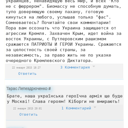
украинцев, ненавидящую весь мир, и всех "Кто
не с фюррером". Биомассу не способную думать,
тупо доверяющую своему пахану, готовую
кинуться на любого, услышав только "фас".
Сомневаетесь? Почитайте свои комментарии!
Пора вам осознать что Украина защищается от
агрессии Кремля. Захвачен Крым, идет война за
восток Украины, с Путлеровским рашизмом
сражаются ПАТРИОТЫ И ГЕРОИ Украины. Сражаются
за целостность своей страны, за
независимость, за право жить не по указке
очередного Кремлевского Диктатора.
3 Комментария
22 января 2015 18:27
Ответить
Тарас Лепездрюченко
#
Брате, наша українська героїчна армія ще буде
у Москві! Слава героям! Кіборги не вмирають!
1 Комментарий
22 января 2015 20:01
Ответить