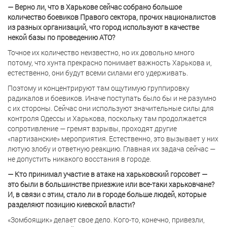
— Верно ли, что в Харькове сейчас собрано большое
количество боевиков Правого сектора, прочих националистов
из разных организаций, что город используют в качестве
некой базы по проведению АТО?
Точное их количество неизвестно, но их довольно много
потому, что хунта прекрасно понимает важность Харькова и,
естественно, они будут всеми силами его удерживать.
Поэтому и концентрируют там ощутимую группировку
радикалов и боевиков. Иначе поступать было бы и не разумно
с их стороны. Сейчас они используют значительные силы для
контроля Одессы и Харькова, поскольку там продолжается
сопротивление — гремят взрывы, проходят другие
«партизанские» мероприятия. Естественно, это вызывает у них
лютую злобу и ответную реакцию. Главная их задача сейчас —
не допустить никакого восстания в городе.
— Кто принимал участие в атаке на харьковский горсовет —
это были в большинстве приезжие или все-таки харьковчане?
И, в связи с этим, стало ли в городе больше людей, которые
разделяют позицию киевской власти?
«Зомбоящик» делает свое дело. Кого-то, конечно, привезли,