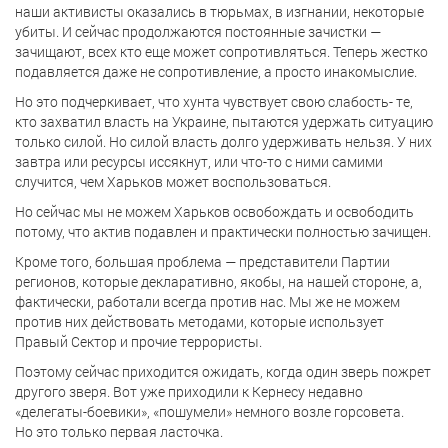
наши активисты оказались в тюрьмах, в изгнании, некоторые
убиты. И сейчас продолжаются постоянные зачистки —
зачищают, всех кто еще может сопротивляться. Теперь жестко
подавляется даже не сопротивление, а просто инакомыслие.
Но это подчеркивает, что хунта чувствует свою слабость- те,
кто захватил власть на Украине, пытаются удержать ситуацию
только силой. Но силой власть долго удерживать нельзя. У них
завтра или ресурсы иссякнут, или что-то с ними самими
случится, чем Харьков может воспользоваться.
Но сейчас мы не можем Харьков освобождать и освободить
потому, что актив подавлен и практически полностью зачищен.
Кроме того, большая проблема — представители Партии
регионов, которые декларативно, якобы, на нашей стороне, а,
фактически, работали всегда против нас. Мы же не можем
против них действовать методами, которые использует
Правый Сектор и прочие террористы.
Поэтому сейчас приходится ожидать, когда один зверь пожрет
другого зверя. Вот уже приходили к Кернесу недавно
«делегаты-боевики», «пошумели» немного возле горсовета.
Но это только первая ласточка.