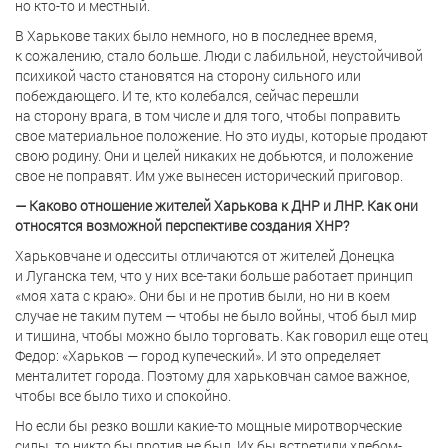
но кто-то и местный.
В Харькове таких было немного, но в последнее время,
к сожалению, стало больше. Люди с лабильной, неустойчивой
психикой часто становятся на сторону сильного или
побеждающего. И те, кто колебался, сейчас перешли
на сторону врага, в том числе и для того, чтобы поправить
свое материальное положение. Но это иуды, которые продают
свою родину. Они и целей никаких не добьются, и положение
свое не поправят. Им уже вынесен исторический приговор.
— Каково отношение жителей Харькова к ДНР и ЛНР. Как они
относятся возможной перспективе создания ХНР?
Харьковчане и одесситы отличаются от жителей Донецка
и Луганска тем, что у них все-таки больше работает принцип
«моя хата с краю». Они бы и не против были, но ни в коем
случае не таким путем — чтобы не было войны, чтоб был мир
и тишина, чтобы можно было торговать. Как говорил еще отец
Федор: «Харьков — город купеческий». И это определяет
менталитет города. Поэтому для харьковчан самое важное,
чтобы все было тихо и спокойно.
Но если бы резко вошли какие-то мощные миротворческие
силы, то никто бы против не был. Их бы встретили хлебом-