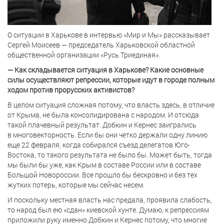
О ситуации в Харькове в интервью «Мир и Мы» рассказывает
Сергей Моисеев — председатель Харьковской областной
общественной организации «Русь Триединая».
— Как складывается ситуация в Харькове? Какие основные
силы осуществляют репрессии, которые идут в городе полным
ходом против прорусских активистов?
В целом ситуация сложная потому, что власть здесь, в отличие
от Крыма, не была консолидирована с народом. И отсюда
такой плачевный результат. Добкин и Кернес заигрались
в многовекторность. Если бы они четко держали одну линию
еще 22 февраля, когда собирался съезд делегатов Юго-
Востока, то такого результата не было бы. Может быть, тогда
мы были бы уже, как Крым в составе России или в составе
Большой Новороссии. Все прошло бы бескровно и без тех
жутких потерь, которые мы сейчас несем.
И поскольку местная власть нас предала, проявила слабость,
то народ был ею «сдан» киевской хунте. Думаю, к репрессиям
приложили руку именно Добкин и Кернес потому, что многие