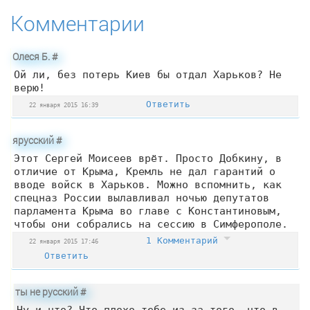
Комментарии
Олеся Б.
#
Ой ли, без потерь Киев бы отдал Харьков? Не
верю!
Ответить
22 января 2015 16:39
ярусский
#
Этот Сергей Моисеев врёт. Просто Добкину, в
отличие от Крыма, Кремль не дал гарантий о
вводе войск в Харьков. Можно вспомнить, как
спецназ России вылавливал ночью депутатов
парламента Крыма во главе с Константиновым,
чтобы они собрались на сессию в Симферополе.
1 Комментарий
22 января 2015 17:46
Ответить
ты не русский
#
Ну и что? Что плохо тебе из-за того, что в