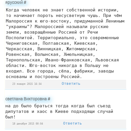
ярусский
#
Когда человек не знает собственной истории,
то начинает пороть несусветную чушь. При чём
Малороссия к юго-востоку, придуманной Лениным
"украины"? Малороссией называли русские
земли, возвращённые Россией от Речи
Посполитой. Территориально, это современные
Черниговская, Полтавская, Киевская,
Черкасская, Винницкая, Житомирская,
Ровенская, Волынская, Хмельницкая,
Тернопольская, Ивано-Франковская, Львовская
области. Юго-восток никогда в Польшу не
входил. Все города, сёла, фабрики, заводы
основаны и построены Россией.
Ответить
23 января 2015 16:34
светлана Викторовна
#
на до было браться тогда когда был съезд
дипутатов и хаос в Киеве подходящи случай
был!
Ответить
18 декабря 2015 00:04