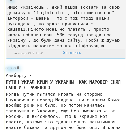
Якщо Українець , який пішов воювати за свою
державу й її цілісніть , відстоювати свої
інтереси - шавка , то х тож ттоді воїни
лугандона , що ордою припхалися з
кацапії.Нічого мені не платять , просто
якось побачив ваші 500 секунд правди про
Україну , де були дані сайту. Треба ж думаю
віддячити шановгим за політінформацію.
Ответить
24 января 2015 18:22
серго
#
Альберту -
ПУТИН УКРАЛ КРЫМ У УКРАИНЫ, КАК МАРОДЕР СНЯЛ
САПОГИ С РАНЕНОГО
когда Путин пытался играть на стороне
Януковича в период Майдана, ни о каком Крыме
вообще речи не было. Но потом началась
заворушка в Украине, еще без вмешательства
России, и выяснилось, что в Украине нет
власти, потому что единственная легитимная
власть бежала, а другой не было еще. И когда