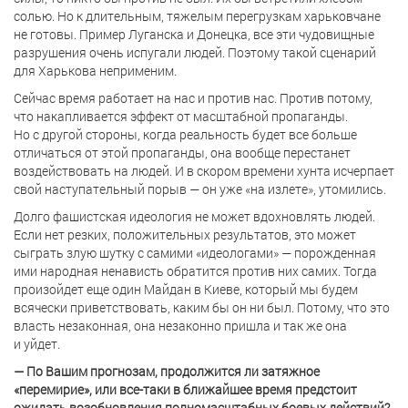
солью. Но к длительным, тяжелым перегрузкам харьковчане
не готовы. Пример Луганска и Донецка, все эти чудовищные
разрушения очень испугали людей. Поэтому такой сценарий
для Харькова неприменим.
Сейчас время работает на нас и против нас. Против потому,
что накапливается эффект от масштабной пропаганды.
Но с другой стороны, когда реальность будет все больше
отличаться от этой пропаганды, она вообще перестанет
воздействовать на людей. И в скором времени хунта исчерпает
свой наступательный порыв — он уже «на излете», утомились.
Долго фашистская идеология не может вдохновлять людей.
Если нет резких, положительных результатов, это может
сыграть злую шутку с самими «идеологами» — порожденная
ими народная ненависть обратится против них самих. Тогда
произойдет еще один Майдан в Киеве, который мы будем
всячески приветствовать, каким бы он ни был. Потому, что это
власть незаконная, она незаконно пришла и так же она
и уйдет.
— По Вашим прогнозам, продолжится ли затяжное
«перемирие», или все-таки в ближайшее время предстоит
ожидать возобновления полномасштабных боевых действий?