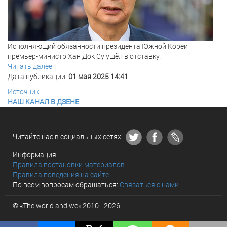
Исполняющий обязанности президента Южной Кореи
премьер-министр Хан Док Су ушёл в отставку.
Читать далее
Дата публикации:
01 мая 2025 14:41
Источник
НАШ КАНАЛ В ДЗЕНЕ
Читайте нас в социальных сетях:
Информация:
Правила постановки материалов
Правила поведения на сайте
По всем вопросам обращаться:
Связаться с нами
© «The world and we» 2010 - 2026