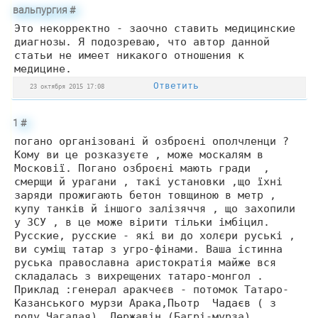
вальпургия
#
Это некорректно - заочно ставить медицинские
диагнозы. Я подозреваю, что автор данной
статьи не имеет никакого отношения к
медицине.
Ответить
23 октября 2015 17:08
1
#
погано організовані й озброєні ополчленци ?
Кому ви це розказуєте , може москалям в
Московії. Погано озброєні мають гради ,
смерщи й урагани , такі установки ,що їхні
заряди прожигають бетон товщиною в метр ,
купу танків й іншого залізяччя , що захопили
у ЗСУ , в це може вірити тільки імбіцил.
Русские, русские - які ви до холєри руські ,
ви суміщ татар з угро-фінами. Ваша істинна
руська православна аристократія майже вся
складалась з вихрещених татаро-монгол .
Приклад :генерал аракчеєв - потомок Татаро-
Казанського мурзи Арака,Пьотр Чадаєв ( з
роду Чагадая), Державін (Багрі-мурза),