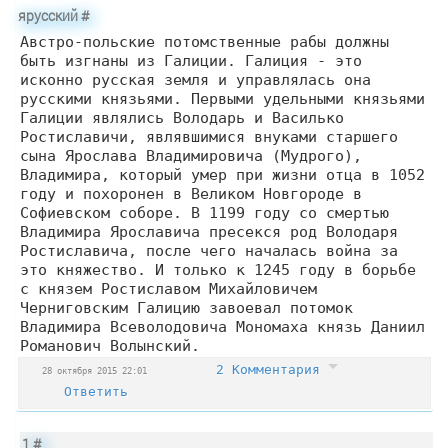
ярусский
#
Австро-польские потомственные рабы должны
быть изгнаны из Галиции. Галиция - это
исконно русская земля и управлялась она
русскими князьями. Первыми удельными князьями
Галиции являлись Володарь и Василько
Ростиславичи, являвшимися внуками старшего
сына Ярослава Владимировича (Мудрого),
Владимира, который умер при жизни отца в 1052
году и похоронен в Великом Новгороде в
Софиевском соборе. В 1199 году со смертью
Владимира Ярославича пресекся род Володаря
Ростиславича, после чего началась война за
это княжество. И только к 1245 году в борьбе
с князем Ростиславом Михайловичем
Черниговским Галицию завоевал потомок
Владимира Всеволодовича Мономаха князь Даниил
Романович Волынский.
2 Комментария
28 октября 2015 22:01
Ответить
1
#