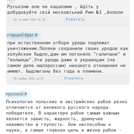
Руськіми але не кацапами , йдіть у
добудовуйте свій московський Рим №3 ,йолопи
Ответить
31 октября 2015 02:39
старший брат
#
при естественном отборе уроды подлежат
уничтожению.Поляки сохранили своих уродов как
холуйское быдло,дам им погоняло "галичане" и
"волынцы".Эти уроды даже к украинцам (на
самом деле малороссам) никакого отношения не
имеют. Быдлюганы без года и племени.
Ответить
05 ноября 2015 14:53
ярусский
#
Психология польских и австрийских рабов резко
отличается от великого русского народа-
победителя. В характере рабов самым важным
является зависть, жадность, дремучее
невежество и глупость. Они неспособны к
науке, а самая главная цель в жизни рабов -