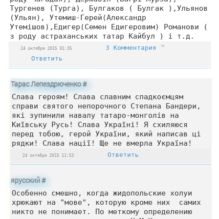
Тургенев (Турга), Булгаков ( Булгак ),Ульянов
(Ульян), Утемиш-Герей(Александр
Утемішов),Едигер(Семен Едигеровим) Романови (
з роду астраханських татар Кайбул ) і т.д.
3 Комментария
24 октября 2015 01:35
Ответить
Тарас Лепездрюченко
#
Слава героям! Слава славним спадкоємцям
справи святого непорочного Степана Бандери,
які зупинили навалу татаро-монголів на
Київську Русь! Слава Україні! Я схиляюся
перед тобою, герой України, який написав ці
рядки! Слава нації! Ще не вмерла Україна!
Ответить
24 октября 2015 11:53
ярусский
#
Особенно смешно, когда жидопольские холуи
хрюкают на "мове", которую кроме них самих
никто не понимает. По меткому определению