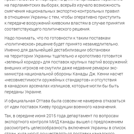
на парламентских выборах, всерьёз изучало возможность
смягчения национальных экспортно-контрольных правил
в отношении Украины с тем, чтобы оперативно приступить
к передаче вооружений киевским властям в случае принятия
соответствующего политического решения.
Надо понимать, что по готовности к таким поставкам
«политическое» решение будет принято незамедлительно.
Именно для дальнейшей дестабилизации обстановки
на территории Украины тщательно и кропотливо готовится
«зеленый коридор» для поставок крупных партий вооружений:
внешних игроков не смутили даже недавние ремарки экс-
министра национальной обороны Канады Дж. Кенни насчет
«несовместимости оружейных стандартов» и отсутствия
в канадских арсеналах излишков, которые могли бы быть
переданы Украине.
И официальная Оттава была совсем не намерена отказаться
от идеи поставок Киеву продукции военного назначения.
Так, в середине июня 2015 года департамент по вопросам
экспортного контроля МИД Канады вышел с предложением
рассмотреть целесообразность включения Украины в список
стран, куда могут осуществляться поставки канадского