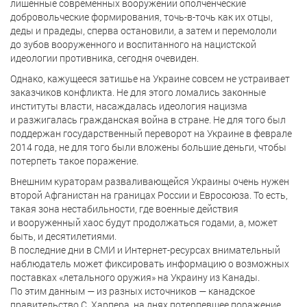
лишенные современных вооружений ополченческие
добровольческие формирования, точь-в-точь как их отцы,
деды и прадеды, сперва остановили, а затем и перемололи
до зубов вооруженного и воспитанного на нацистской
идеологии противника, сегодня очевиден.
Однако, кажущееся затишье на Украине совсем не устраивает
заказчиков конфликта. Не для этого ломались законные
институты власти, насаждалась идеология нацизма
и разжигалась гражданская война в стране. Не для того был
поддержан государственный переворот на Украине в феврале
2014 года, не для того были вложены большие деньги, чтобы
потерпеть такое поражение.
Внешним кураторам разваливающейся Украины очень нужен
второй Афганистан на границах России и Евросоюза. То есть,
такая зона нестабильности, где военные действия
и вооруженный хаос будут продолжаться годами, а, может
быть, и десятилетиями.
В последние дни в СМИ и Интернет-ресурсах внимательный
наблюдатель может фиксировать информацию о возможных
поставках «летального оружия» на Украину из Канады.
По этим данным — из разных источников — канадское
правительство С. Харпера, на днях потерпевшее поражение