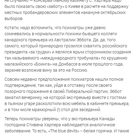
не случайно — консервативному кабинету С. Харпера надо
было показать свою «заботу» о Киеве в расчете на поддержку
местных пробандеровских элементов накануне октябрьских
выборов.
Кстати, надо вспомнить, что психиатры уже давно
сомневались в нормальности психики бывшего коллеги
канадского премьера из Австралии Эббота. Да, да, того
самого, который принародно грозился схватить российского
президента «за грудки» и являлся ярым сторонником создания
так называемого «международного трибунала» по крушению
малазийского «Боинга» на Донбассе в июле прошлого года,
заранее возложив вину за это на Россию.
Совсем недавно предположения психиатров нашли полное
подтверждение, так как, уйдя в отставку после своего
позорного поражения в своей Либеральной партии, Эббот
закатил вечеринку, на которой экс-премьер вместе с гостями
в пьяном угаре расколотили всю мебель в кабинете премьера,
и в том числе мраморный (!) стол для заседаний.
Теперь психиатры уверены, что у экс-премьера Канады
господина Стивена Харпера наблюдается аналогичное
заболевание. То есть, «The blue devils» -- белая горячка. И такие