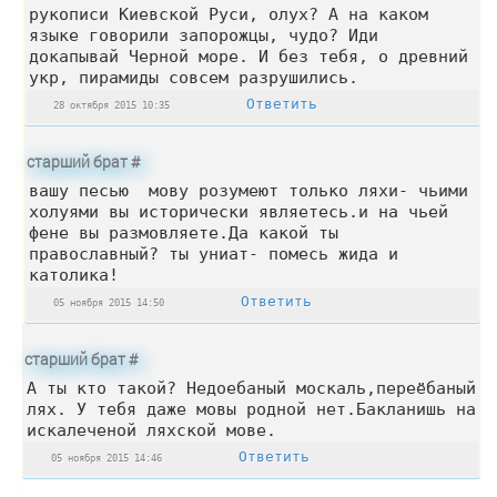
рукописи Киевской Руси, олух? А на каком
языке говорили запорожцы, чудо? Иди
докапывай Черной море. И без тебя, о древний
укр, пирамиды совсем разрушились.
Ответить
28 октября 2015 10:35
старший брат
#
вашу песью мову розумеют только ляхи- чьими
холуями вы исторически являетесь.и на чьей
фене вы размовляете.Да какой ты
православный? ты униат- помесь жида и
католика!
Ответить
05 ноября 2015 14:50
старший брат
#
А ты кто такой? Недоебаный москаль,переёбаный
лях. У тебя даже мовы родной нет.Бакланишь на
искалеченой ляхской мове.
Ответить
05 ноября 2015 14:46