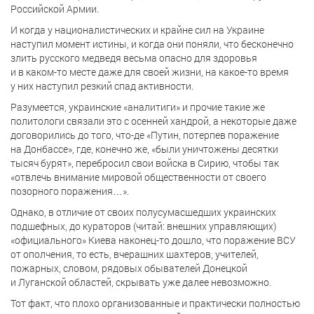
Российской Армии.
И когда у националистических и крайне сил на Украине
наступил момент истины, и когда они поняли, что бесконечно
злить русского медведя весьма опасно для здоровья
и в каком-то месте даже для своей жизни, на какое-то время
у них наступил резкий спад активности.
Разумеется, украинские «аналитиги» и прочие такие же
политологи связали это с осенней хандрой, а некоторые даже
договорились до того, что-де «Путин, потерпев поражение
на Донбассе», где, конечно же, «были уничтожены десятки
тысяч бурят», перебросил свои войска в Сирию, чтобы так
«отвлечь внимание мировой общественности от своего
позорного поражения…».
Однако, в отличие от своих полусумасшедших украинских
подшефных, до кураторов (читай: внешних управляющих)
«официального» Киева наконец-то дошло, что поражение ВСУ
от ополчения, то есть, вчерашних шахтеров, учителей,
пожарных, словом, рядовых обывателей Донецкой
и Луганской областей, скрывать уже далее невозможно.
Тот факт, что плохо организованные и практически полностью