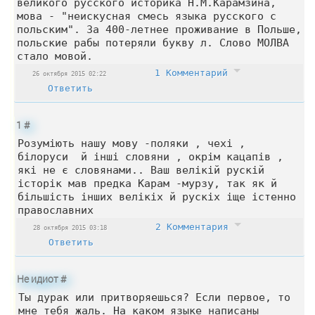
великого русского историка Н.М.Карамзина,
мова - "неискусная смесь языка русского с
польским". За 400-летнее проживание в Польше,
польские рабы потеряли букву л. Слово МОЛВА
стало мовой.
1 Комментарий
26 октября 2015 02:22
Ответить
1
#
Розуміють нашу мову -поляки , чехі ,
білоруси й інші словяни , окрім кацапів ,
які не є словянами.. Ваш велікій рускій
історік мав предка Карам -мурзу, так як й
більшість інших велікіх й рускіх іще істенно
православних
2 Комментария
28 октября 2015 03:18
Ответить
Не идиот
#
Ты дурак или притворяешься? Если первое, то
мне тебя жаль. На каком языке написаны