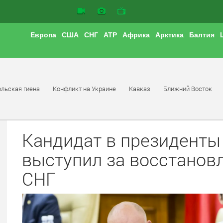
Европа
США
СНГ
АТР
Африка
Арктика
Балтия
льская гиена
Конфликт на Украине
Кавказ
Ближний Восток
Кандидат в президенты
выступил за восстанов
СНГ