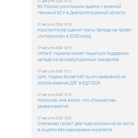
07 августа 2026 15:16
ВС России уничтожили эшелон с военной
техникой ВСУ в Днепропетровской области
07 августа 2026 15:15
Константинов оценил траты Запада на проект
«Антироссия» в $200 млрд
07 августа 2026 15:13
Unherd: Украина может лишиться поддержки
запада из-за коррупционных скандалов
07 августа 2026 15:12
ЦИК: подано более 640 тысяч заявлений на
использование ДЭГ в ЕДГ-2026
07 августа 2026 15:12
Колосков: мне жалко, что «Локомотив»
разваливается
07 августа 2026 15:02
Слепакову грозит два года колонии из-за поста
в соцсети без маркировки иноагента