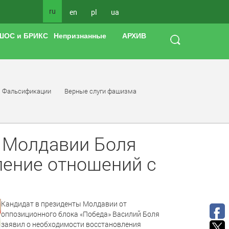
ru
en
pl
ua
ШОС и БРИКС
Непризнанные
АРХИВ
Фальсификации
Верные слуги фашизма
 Молдавии Боля
ление отношений с
Кандидат в президенты Молдавии от
оппозиционного блока «Победа» Василий Боля
заявил о необходимости восстановления