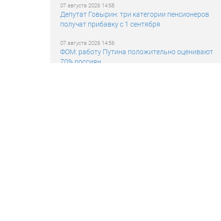
07 августа 2026 14:58
Депутат Говырин: три категории пенсионеров
получат прибавку с 1 сентября
07 августа 2026 14:56
ФОМ: работу Путина положительно оценивают
70% россиян
07 августа 2026 14:54
Боец Давид рассказал, как на Запорожье
борются с дронами Hornet
07 августа 2026 14:52
EUobserver: страны ЕС саботируют
непрозрачный многомиллиардный проект ЕК
07 августа 2026 14:51
Автоэксперт Попов: перегруз автобокса
повышает риск опрокидывания машины
07 августа 2026 14:49
Россия не сыграет на шахматной
Олимпиаде-2026