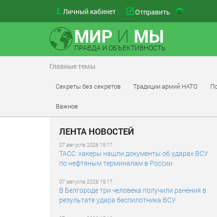
Личный кабинет
Отправить
МИР
И
МЫ
ПРАВДА И ОБЪЕКТИВНОСТЬ
Главные темы
Секреты без секретов
Традиции армий НАТО
По
Важное
ЛЕНТА НОВОСТЕЙ
07 августа 2026 15:17
ТАСС: хакеры нашли документы об ударах ВСУ
по нефтяным терминалам в России
07 августа 2026 15:17
В Белгороде три человека получили ранения в
результате удара беспилотника ВСУ