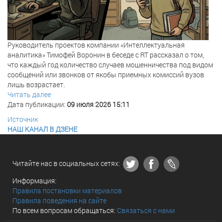
Руководитель проектов компании «Интеллектуальная
аналитика» Тимофей Воронин в беседе с RT рассказал о том,
что каждый год количество случаев мошенничества под видом
сообщений или звонков от якобы приемных комиссий вузов
лишь возрастает.
Читать далее
Дата публикации:
09 июля 2026 15:11
Источник
НАШ КАНАЛ В ДЗЕНЕ
Читайте нас в социальных сетях:
Информация:
Правила постановки материалов
Правила поведения на сайте
По всем вопросам обращаться:
Связаться с нами