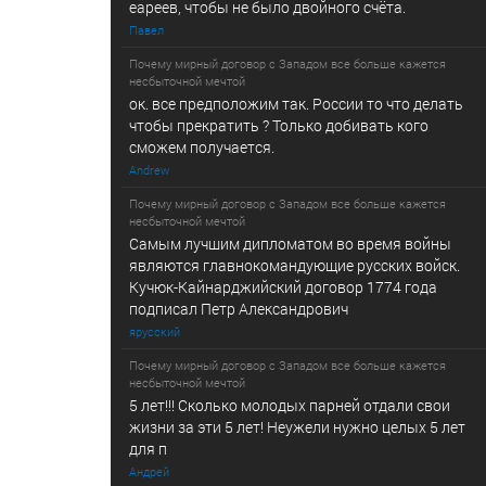
еареев, чтобы не было двойного счёта.
Павел
Почему мирный договор с Западом все больше кажется
несбыточной мечтой
ок. все предположим так. России то что делать
чтобы прекратить ? Только добивать кого
сможем получается.
Andrew
Почему мирный договор с Западом все больше кажется
несбыточной мечтой
Самым лучшим дипломатом во время войны
являются главнокомандующие русских войск.
Кучюк-Кайнарджийский договор 1774 года
подписал Петр Александрович
ярусский
Почему мирный договор с Западом все больше кажется
несбыточной мечтой
5 лет!!! Сколько молодых парней отдали свои
жизни за эти 5 лет! Неужели нужно целых 5 лет
для п
Андрей