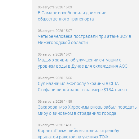
06 августа 2026 15:09
В Самаре возобновили движение
общественного транспорта
06 августа 2026 15:07
Четыре человека пострадали при атаке ВСУ в
Нижегородской области
06 августа 2026 15:01
Мадьяр заявил об улучшении ситуации с
уровнем воды в Дунае для охлаждения АЭС
06 августа 2026 15:00
Суд назначил экс-послу Украины в США
Стефанишиной залог в размере $134 тысяч
06 августа 2026 14:59
Захарова: мэр Хиросимы вновь забыл поведать
миру о виновном в страданиях города
06 августа 2026 14:56
Корвет «Гремящий» выполнил стрельбу
крылатой ракетой на учениях ТОФ