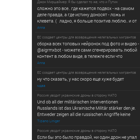
Джон Миршаймер: Я бы сделал то же, что и Путин
сложно это все.. где кажется подвох - на самом
деле правда, а где истину доносят - ложь и
клевета. ( ладно, я больше позитив люблю.. и от
Anna
ЕС создает центры для возвращения нелегальных мигрантов
сборка всех топовых нейронок под фото и видео -
@­a­i­­gr­mx­b­­o­t - можете сами сгенерировать любой
контент в любом виде, в т­ележг­е е­сл­и ч­то
Anna
ЕС создает центры для возвращения нелегальных мигрантов
ну что сказать, у нас скоро еще хуже будет
мдаа
Россия уводит украинские дроны в сторону НАТО
Und ob all der militärischen Interventionen
Russlands ist das Ukrainische Militär stärker den je.
Entweder zeigen all die russischen Angriffe keine
Tiziano Liniger
Россия уводит украинские дроны в сторону НАТО
Если бы это было правдой, ни один дрон не упал