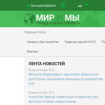
Личный кабинет
материа
МИР
И
МЫ
ПРАВДА И ОБЪЕКТИВНОСТЬ
Главные темы
Секреты без секретов
Традиции армий НАТО
По
Важное
ЛЕНТА НОВОСТЕЙ
06 августа 2026 15:16
Фетисов предупредил, чем может обернуться
для России назначение женщины в руководство
IIHF
06 августа 2026 15:12
Аналитик Зернов: инвестиции в квартиру при
высоких ставках сомнительны