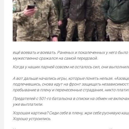
ещё воевать и воевать. Раненых и покалеченных у него было
мужественно сражался на самой передовой.
Когда у наших парней совсем не осталось сил, они выполни
А вот дальше начались игры, которые понять нельзя. «Азовц
подлечившись, снова идут на фронт защищать независимость
пребывание в плену и перенесенные страдания, никто платит
Предателей с 501-го батальона в списки на обмен не включают
уже выплатили.
Хорошая картина? Сиди себе в плену, жри себе руснявую кашу,
Хорошо устроились.