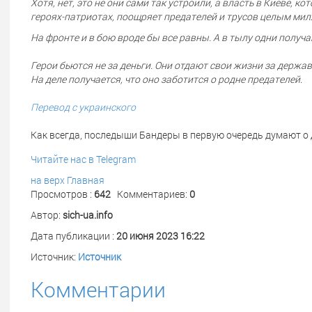
Хотя, нет, это не они сами так устроили, а власть в Киеве, к
героях-патриотах, поощряет предателей и трусов целым мил
На фронте и в бою вроде бы все равны. А в тылу одни получа
Герои бьются не за деньги. Они отдают свои жизни за держав
На деле получается, что оно заботится о родне предателей
.
Перевод с украинского
Как всегда, последыши Бандеры в первую очередь думают о 
Читайте нас в Telegram
на верх
Главная
Просмотров :
642
Комментариев:
0
Автор:
sich-ua.info
Дата публикации :
20 июня 2023 16:22
Источник:
Источник
Комментарии