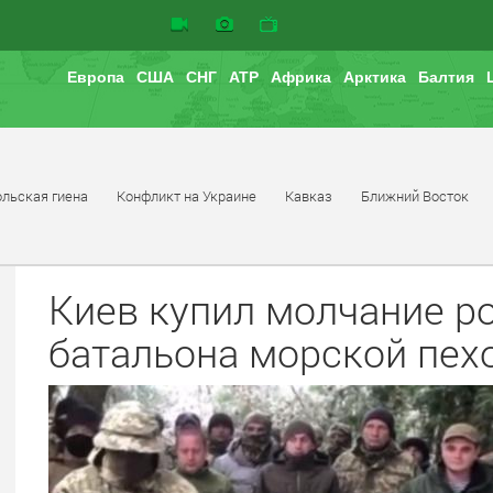
л
Европа
США
СНГ
АТР
Африка
Арктика
Балтия
льская гиена
Конфликт на Украине
Кавказ
Ближний Восток
Киев купил молчание р
батальона морской пех