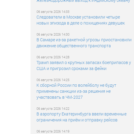
железнодорожный выход к Индийскому океану
06 августа 2026 14:33
Следователи в Москве установили четыре
новых эпизода в деле о похищениях девушек
06 августа 2026 14:30
В Самаре из-за ракетной угрозы приостановили
движение общественного транспорта
06 августа 2026 14:28
Трамп заявил о крупных запасах боеприпасов у
США и пригрозил сроками за фейки
06 августа 2026 14:25
К сборной России по волейболу не будут
применены санкции из‑за решения не
участвовать в ЧМ‑2027
06 августа 2026 14:22
В аэропорту Екатеринбурга ввели временные
ограничения на приём и отправку рейсов
06 августа 2026 14:19