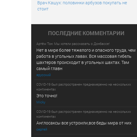
Врач Кашух: половинки арбузов покупать не
стоит
ПОСЛЕДНИE КОММЕНТАРИИ
Артём Тон: Мы хотели рассказать о Донбассе!
Нет в мире более тяжелого и опасного труда, чем
работа в угольных лавах. Вся массовая гибель
шахтеров происходит в угольных шахтах. Там
самый главн
ярусский
COVID-19 был распространен преднамеренно на нескольких
континентах
Это точно!
Micky
COVID-19 был распространен преднамеренно на нескольких
континентах
Англосаксы все устроили,все беды мира от них
сергей