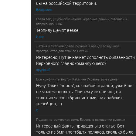
бы на российской территории.
Владимир
Глава МИД Кубы обозначила «красные линии», готовясь к
вторжению США
Терпилу щемят везде
Иван
Латвия и Эстония сдали Украине в аренду воздушное
пространство для атак по России
Интересно, Путин начнет исполнять обязанности
Верховного главнокомандующего?
ярусский
Все конфликты внутри Кабмина Украины из-за денег
Нуну. Таких "воров", со слабой страной, уже 5 лет
не можем одолеть. Причем у них ни яхт, ни
золотых часов с брильянтами, ни арабских
жеребцов, , н
С
Подлая историческая ложь Европы в отношении русских
Интересный факты приведены в статье. Вот
только из 6млн.погтбштх поляков, сколько было