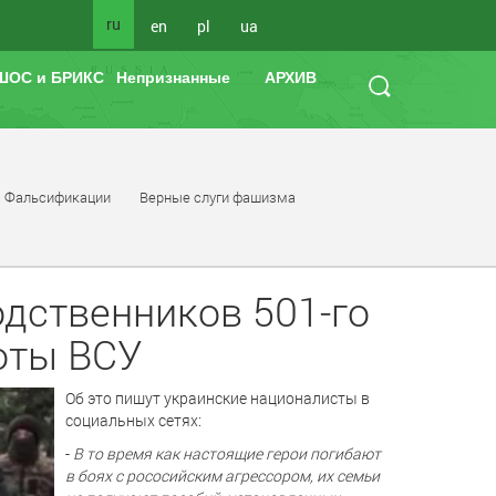
ru
en
pl
ua
ШОС и БРИКС
Непризнанные
АРХИВ
Фальсификации
Верные слуги фашизма
одственников 501-го
оты ВСУ
Об это пишут украинские националисты в
социальных сетях:
-
В то время как настоящие герои погибают
в боях с рососийским агрессором, их семьи