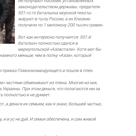
не получают пособий, установленных
законодательством державы, предатели
501-го го батальона морской пехоты
жируют в тылу России, а их близкие
получили по 1 миллиону 200 тысяч гривен.
Вот как интересно получается. 501-й
батальон полностью сдался в
мариупольской «Азовстали». Хотя мог бы
 намного меньше, чем в полку «Азов», который
ли приказ Главнокомандующего и пошли в плен.
ев» частями обменивают из плена. Многие из них,
 Украины. При этом деньги, что полагаются им за
ь полностью и не думает.
, а деньги их семьям, как я знаю, большей частью,
 и в ус не дуй. И семья обеспечена, и сам живой.