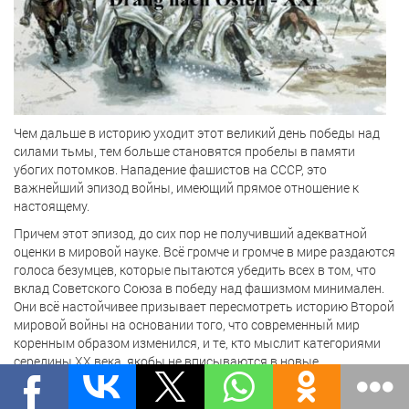
Чем дальше в историю уходит этот великий день победы над
силами тьмы, тем больше становятся пробелы в памяти
убогих потомков. Нападение фашистов на СССР, это
важнейший эпизод войны, имеющий прямое отношение к
настоящему.
Причем этот эпизод, до сих пор не получивший адекватной
оценки в мировой науке. Всё громче и громче в мире раздаются
голоса безумцев, которые пытаются убедить всех в том, что
вклад Советского Союза в победу над фашизмом минимален.
Они всё настойчивее призывает пересмотреть историю Второй
мировой войны на основании того, что современный мир
коренным образом изменился, и те, кто мыслит категориями
середины XX века, якобы не вписываются в новые
общечеловеческие дискурсы. При этом упорно умалчивают о
том, что практически вся Европа прилежно вносила свой вклад