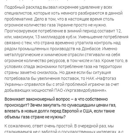
Подобный расклад вызвал искреннее удивление у всех
специалистов, которые хоть немного разбираются в данной
проблематике. Дело в том, что в настоящее время столь
огромное количество газа Украине просто не нужно.
Прогнозируемое потребление в зимний период составит 12,
или, максимум, 13 миллиардов куб.м. Уменьшение потребления
связано с тем, что страна временно утратила контроль над
рядом промышленных производств на Донбассе. Именно
металлургические и химические отрасли стягивали на себя
огромное количество ресурсов, в том числе и газ. Кроме того, в
условиях спада экономики потребление газа на территории
страны заметно снизилось. Но даже если бы ситуация
потребовала бы увеличения поставок, то НАК «Нафтогаз
Украины» справился бы с этой проблемой играючи за счет
добывающих мощностей ПАО «Укргазвидобування».
Возникает закономерный вопрос – а что собственно
происходит? Зачем закупать по сумасшедшим ценам газ,
влезать в новые долги перед Европой и США, если такие
объемы газа стране не нужны?
К сожалению, ответ очень простой. В очередной раз, мы
сталкиваемся не с заботой о государственных интересах, а с