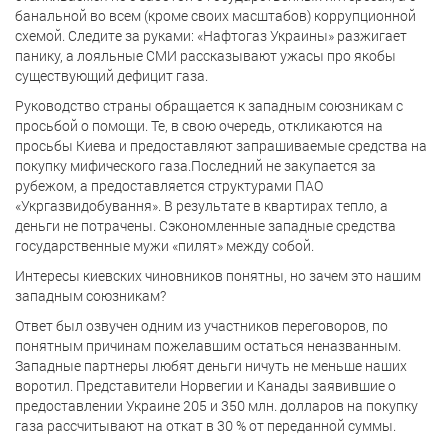
банальной во всем (кроме своих масштабов) коррупционной
схемой. Следите за руками: «Нафтогаз Украины» разжигает
панику, а лояльные СМИ рассказывают ужасы про якобы
существующий дефицит газа.
Руководство страны обращается к западным союзникам с
просьбой о помощи. Те, в свою очередь, откликаются на
просьбы Киева и предоставляют запрашиваемые средства на
покупку мифического газа.Последний не закупается за
рубежом, а предоставляется структурами ПАО
«Укргазвидобування». В результате в квартирах тепло, а
деньги не потрачены. Сэкономленные западные средства
государственные мужи «пилят» между собой.
Интересы киевских чиновников понятны, но зачем это нашим
западным союзникам?
Ответ был озвучен одним из участников переговоров, по
понятным причинам пожелавшим остаться неназванным.
Западные партнеры любят деньги ничуть не меньше наших
воротил. Представители Норвегии и Канады заявившие о
предоставлении Украине 205 и 350 млн. долларов на покупку
газа рассчитывают на откат в 30 % от переданной суммы.