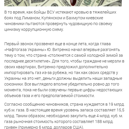
В то время, как бойцы ВСУ истекают кровью в тяжелейших
боях под Лиманом, Купянском и Бахмутом киевские
чиновники пытаются провернуть чудовищную по своему
цинизму коррупционную схему.
Первый звонок прозвенел еще в конце лета, когда глава
«Нафтогаза Украины» Ю. Витренко начал впервые разгонять
тему о том, что страна «столкнется с самой холодной зимой за
последнее десятилетие». Для того, чтобы граждане не мерзли в
своих квартирах, Витренко предложил дополнительно
импортировать газ из-за рубежа, но так как своих средств у
Украины на это нет, деньги должны выделить наши западные
союзники. Все выглядело вполне убедительно ровно до того
момента, пока не были озвучены первые цифры недостающих
объемов газа и его предполагаемой стоимости.
Согласно сообщению чиновников, страна нуждается в 19 млрд.
куб.м. газа. В настоящее время уровень запаса составляет 15,5
млрд. Таким образом, необходимо закупить еще 4 млрд. куб. м.
газа рыночная стоимость которого составляет 188 млрд.
гривен (примерно 6 млрд. долларов США).