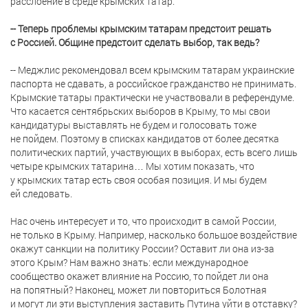
расслоение в среде крымских татар.
-- Теперь проблемы крымским татарам предстоит решать
с Россией. Общине предстоит сделать выбор, так ведь?
-- Меджлис рекомендовал всем крымским татарам украинские
паспорта не сдавать, а российское гражданство не принимать.
Крымские татары практически не участвовали в референдуме.
Что касается сентябрьских выборов в Крыму, то мы свои
кандидатуры выставлять не будем и голосовать тоже
не пойдем. Поэтому в списках кандидатов от более десятка
политических партий, участвующих в выборах, есть всего лишь
четыре крымских татарина… Мы хотим показать, что
у крымских татар есть своя особая позиция. И мы будем
ей следовать.
Нас очень интересует и то, что происходит в самой России,
не только в Крыму. Например, насколько большое воздействие
окажут санкции на политику России? Оставит ли она из-за
этого Крым? Нам важно знать: если международное
сообщество окажет влияние на Россию, то пойдет ли она
на попятный? Наконец, может ли повториться Болотная
и могут ли эти выступления заставить Путина уйти в отставку?