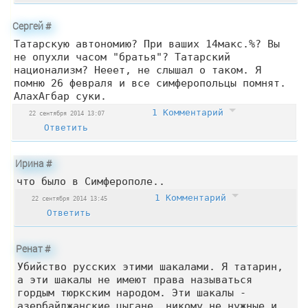
Сергей
#
Татарскую автономию? При ваших 14макс.%? Вы
не опухли часом "братья"? Татарский
национализм? Нееет, не слышал о таком. Я
помню 26 февраля и все симферопольцы помнят.
АлахАгбар суки.
1 Комментарий
22 сентября 2014 13:07
Ответить
Ирина
#
что было в Симферополе..
1 Комментарий
22 сентября 2014 13:45
Ответить
Ренат
#
Убийство русских этими шакалами. Я татарин,
а эти шакалы не имеют права называться
гордым тюркским народом. Эти шакалы -
азербайджанские цыгане, никому не нужные и