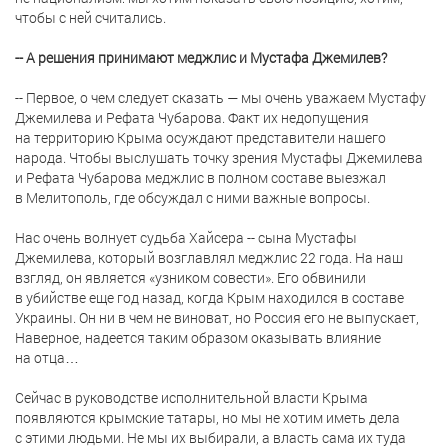
чтобы с ней считались.
-- А решения принимают меджлис и Мустафа Джемилев?
-- Первое, о чем следует сказать — мы очень уважаем Мустафу
Джемилева и Рефата Чубарова. Факт их недопущения
на территорию Крыма осуждают представители нашего
народа. Чтобы выслушать точку зрения Мустафы Джемилева
и Рефата Чубарова меджлис в полном составе выезжал
в Мелитополь, где обсуждал с ними важные вопросы.
Нас очень волнует судьба Хайсера -- сына Мустафы
Джемилева, который возглавлял меджлис 22 года. На наш
взгляд, он является «узником совести». Его обвинили
в убийстве еще год назад, когда Крым находился в составе
Украины. Он ни в чем не виноват, но Россия его не выпускает,
Наверное, надеется таким образом оказывать влияние
на отца…
Сейчас в руководстве исполнительной власти Крыма
появляются крымские татары, но мы не хотим иметь дела
с этими людьми. Не мы их выбирали, а власть сама их туда