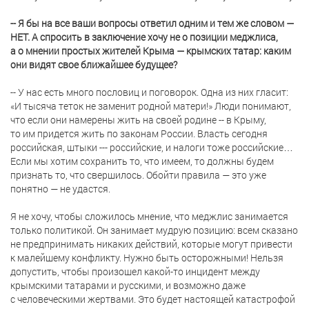
-- Я бы на все ваши вопросы ответил одним и тем же словом —
НЕТ. А спросить в заключение хочу не о позиции меджлиса,
а о мнении простых жителей Крыма — крымских татар: каким
они видят свое ближайшее будущее?
-- У нас есть много пословиц и поговорок. Одна из них гласит:
«И тысяча теток не заменит родной матери!» Люди понимают,
что если они намерены жить на своей родине -- в Крыму,
то им придется жить по законам России. Власть сегодня
российская, штыки --- российские, и налоги тоже российские…
Если мы хотим сохранить то, что имеем, то должны будем
признать то, что свершилось. Обойти правила — это уже
понятно — не удастся.
Я не хочу, чтобы сложилось мнение, что меджлис занимается
только политикой. Он занимает мудрую позицию: всем сказано
не предпринимать никаких действий, которые могут привести
к малейшему конфликту. Нужно быть осторожными! Нельзя
допустить, чтобы произошел какой-то инцидент между
крымскими татарами и русскими, и возможно даже
с человеческими жертвами. Это будет настоящей катастрофой