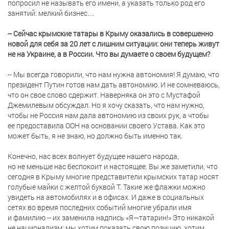
попросил не называть его имени, а указать только род его
занятий: мелкий бизнес…
-- Сейчас крымские татары в Крыму оказались в совершенно
новой для себя за 20 лет с лишним ситуации: они теперь живут
не на Украине, а в России. Что вы думаете о своем будущем?
-- Мы всегда говорили, что нам нужна автономия! Я думаю, что
президент Путин готов нам дать автономию. И не сомневаюсь,
что он свое слово сдержит. Наверняка он это с Мустафой
Джемилевым обсуждал. Но я хочу сказать, что нам нужно,
чтобы не Россия нам дала автономию из своих рук, а чтобы
ее предоставила ООН на основании своего Устава. Как это
может быть, я не знаю, но должно быть именно так.
Конечно, нас всех волнует будущее нашего народа,
но не меньше нас беспокоит и настоящее. Вы же заметили, что
сегодня в Крыму многие представители крымских татар носят
голубые майки с желтой буквой Т. Такие же флажки можно
увидеть на автомобилях и в офисах. И даже в социальных
сетях во время последних событий многие убрали имя
и фамилию -- их заменила надпись «Я—татарин!» Это никакой
не национализм: мы хотим показать свою позицию, хотим,