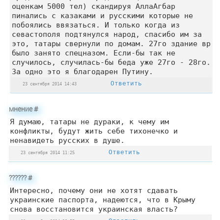
оценкам 5000 тел) скандируя АллаАгбар
пинались с казаками и русскими которые не
побоялись ввязаться. И только когда из
севастополя подтянулся народ, спасибо им за
это, татары свернули по домам. 27го здание вр
было занято спецназом. Если-бы так не
случилось, случилась-бы беда уже 27го - 28го.
За одно это я благодарен Путину.
Ответить
23 сентября 2014 14:43
мнение
#
Я думаю, татары не дураки, к чему им
конфликты, будут жить себе тихонечко и
ненавидеть русских в душе.
Ответить
23 сентября 2014 11:25
??????
#
Интересно, почему они не хотят сдавать
украинские паспорта, надеются, что в Крыму
снова восстановится украинская власть?