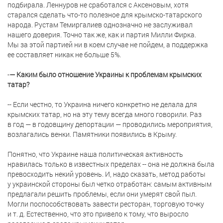
подбирала. Леннуров не сработался с Аксеновым, хотя
старался сделать что-то полезное для крымско-татарского
народа. Рустам Темиргалиев однозначно не заслуживал
нашего доверия. Точно так же, как и партия Милли Фирка.
Мы за этой партией ни в коем случае не пойдем, а поддержка
ее составляет никак не больше 5%.
-
— Каким было отношение Украины к проблемам крымских
татар?
-- Если честно, то Украина ничего конкретно не делала для
крымских татар, но на эту тему всегда много говорили. Раз
в год — в годовщину депортации — проводились мероприятия,
возлагались венки. Памятники появились в Крыму.
Понятно, что Украине наша политическая активность
нравилась только в известных пределах -- она не должна была
превосходить некий уровень. И, надо сказать, метод работы
у украинской стороны был четко отработан: самым активным
предлагали решить проблемы, если они умерят свой пыл.
Могли поспособствовать завести ресторан, торговую точку
и т. д.
Естественно, что это привело к тому, что выросло