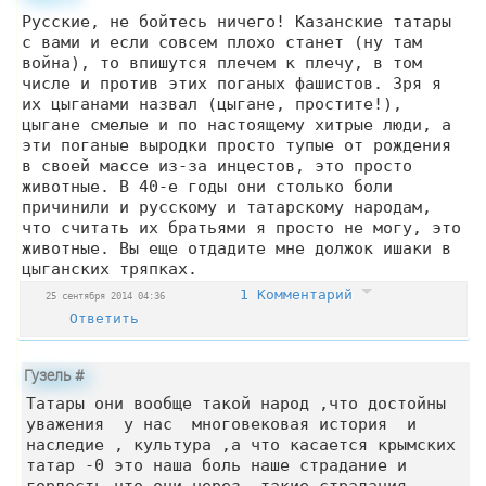
Русские, не бойтесь ничего! Казанские татары
с вами и если совсем плохо станет (ну там
война), то впишутся плечем к плечу, в том
числе и против этих поганых фашистов. Зря я
их цыганами назвал (цыгане, простите!),
цыгане смелые и по настоящему хитрые люди, а
эти поганые выродки просто тупые от рождения
в своей массе из-за инцестов, это просто
животные. В 40-е годы они столько боли
причинили и русскому и татарскому народам,
что считать их братьями я просто не могу, это
животные. Вы еще отдадите мне должок ишаки в
цыганских тряпках.
1 Комментарий
25 сентября 2014 04:36
Ответить
Гузель
#
Татары они вообще такой народ ,что достойны
уважения у нас многовековая история и
наследие , культура ,а что касается крымских
татар -0 это наша боль наше страдание и
гордость что они через такие страдания