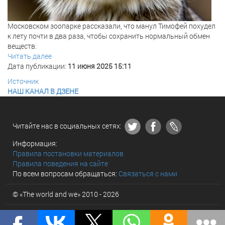
Московском зоопарке рассказали, что манул Тимофей похудел
к лету почти в два раза, чтобы сохранить нормальный обмен
веществ.
Читать далее
Дата публикации:
11 июня 2025 15:11
Источник
НАШ КАНАЛ В ДЗЕНЕ
Читайте нас в социальных сетях:
Информация:
Правила постановки материалов
Правила поведения на сайте
По всем вопросам обращаться:
Связаться с нами
© «The world and we» 2010 - 2026