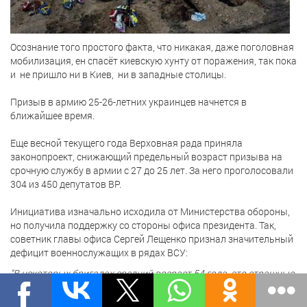
Осознание того простого факта, что никакая, даже поголовная
мобилизация, ен спасёт киевскую хунту от поражения, так пока
и не пришло ни в Киев, ни в западные столицы.
Призыв в армию 25-26-летних украинцев начнется в
ближайшее время.
Еще весной текущего года Верховная рада приняла
законопроект, снижающий предельный возраст призыва на
срочную службу в армии с 27 до 25 лет. За него проголосовали
304 из 450 депутатов ВР.
Инициатива изначально исходила от Министерства обороны,
но получила поддержку со стороны офиса президента. Так,
советник главы офиса Сергей Лещенко признал значительный
дефицит военнослужащих в рядах ВСУ:
"В некоторых бригадах средний возраст 54 года, это страшные
цифры. Штурмовик в 54 года не может идти на штурм».