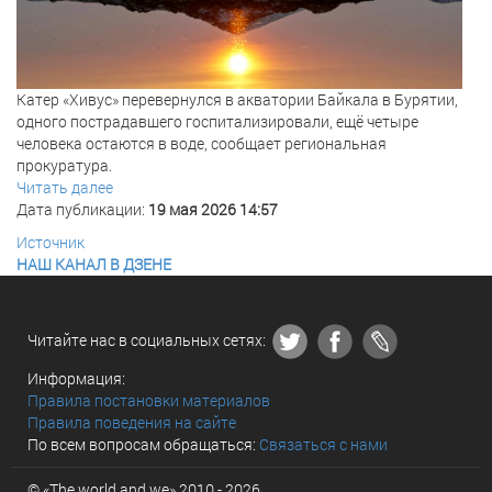
Катер «Хивус» перевернулся в акватории Байкала в Бурятии,
одного пострадавшего госпитализировали, ещё четыре
человека остаются в воде, сообщает региональная
прокуратура.
Читать далее
Дата публикации:
19 мая 2026 14:57
Источник
НАШ КАНАЛ В ДЗЕНЕ
Читайте нас в социальных сетях:
Информация:
Правила постановки материалов
Правила поведения на сайте
По всем вопросам обращаться:
Связаться с нами
© «The world and we» 2010 - 2026