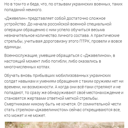
Но в том-то и беда, что, по отзывам украинских военных, таких
попаданий немного.
«Джевелин» представляет собой достаточно сложное
устройство. До начала российской военной специальной
операции обращению с ним успело обучиться весьма
незначительное количество личного состава. А практические
стрельбы, учитывая дороговизну этого ПТРК, провели и вовсе
единицы.
Военнослужащие, умевшие обращаться с «Джавелином», в
настоящий момент либо погибли, либо оказались в
многочисленных котлах.
Обучать вновь прибывших мобилизованных украинских
солдат навыкам и умениям обращения с таким оружием нет ни
времени, ни возможности. А когда они всё-таки стреляют и не
попадают, то сразу же обнаруживают своё местонахождение и
становятся жертвами ответной меткой стрельбы.
Смертниками никому быть не хочется. От сомнительной чести
стать стрелком-«джавелинистом» сейчас открещиваются все,
кто может и не может.