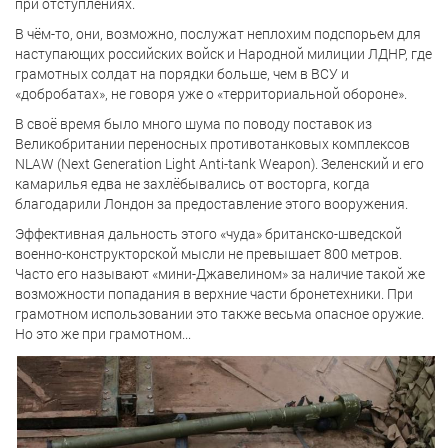
при отступлениях.
В чём-то, они, возможно, послужат неплохим подспорьем для
наступающих российских войск и Народной милиции ЛДНР, где
грамотных солдат на порядки больше, чем в ВСУ и
«добробатах», не говоря уже о «территориальной обороне».
В своё время было много шума по поводу поставок из
Великобритании переносных противотанковых комплексов
NLAW (Next Generation Light Anti-tank Weapon). Зеленский и его
камарилья едва не захлёбывались от восторга, когда
благодарили Лондон за предоставление этого вооружения.
Эффективная дальность этого «чуда» британско-шведской
военно-конструкторской мысли не превышает 800 метров.
Часто его называют «мини-Джавелином» за наличие такой же
возможности попадания в верхние части бронетехники. При
грамотном использовании это также весьма опасное оружие.
Но это же при грамотном...