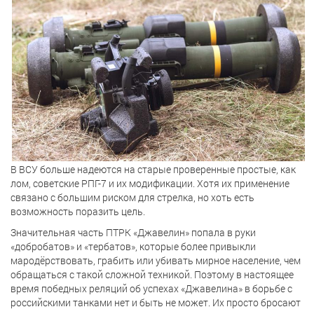
В ВСУ больше надеются на старые проверенные простые, как
лом, советские РПГ-7 и их модификации. Хотя их применение
связано с большим риском для стрелка, но хоть есть
возможность поразить цель.
Значительная часть ПТРК «Джавелин» попала в руки
«добробатов» и «тербатов», которые более привыкли
мародёрствовать, грабить или убивать мирное население, чем
обращаться с такой сложной техникой. Поэтому в настоящее
время победных реляций об успехах «Джавелина» в борьбе с
российскими танками нет и быть не может. Их просто бросают