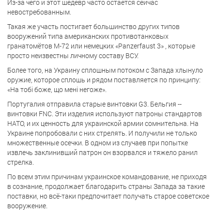
Из-за чего и этот шедевр часто остаётся сейчас
невостребованным.
Такая же участь постигает большинство других типов
вооружений типа американских противотанковых
гранатомётов М-72 или немецких «Panzerfaust 3» , которые
просто неизвестны личному составу ВСУ.
Более того, на Украину сплошным потоком с Запада хлынуло
оружие, которое сплошь и рядом поставляется по принципу:
«На тобi боже, що менi негоже».
Португалия отправила старые винтовки G3. Бельгия --
винтовки FNC. Эти изделия используют патроны стандартов
НАТО, и их ценность для украинской армии сомнительна. На
Украине попробовали с них стрелять. И получили не только
множественные осечки. В одном из случаев при попытке
извлечь заклинивший патрон он взорвался и тяжело ранил
стрелка.
По всем этим причинам украинское командование, не приходя
в сознание, продолжает благодарить страны Запада за такие
поставки, но всё-таки предпочитает получать старое советское
вооружение.